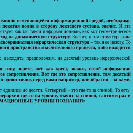
инамично изменяющейся информационной средой, необходимо
 покатая волна в сторону локтевого сустава, значит
. И эта
ществует как бы такой информационный, как вот геометрическое
ыход на динамическую структуру
. Значит, и эта структура,
она
скоординатная иерархическая структура
– так я ее назову. То
ютного пространства мыслительного процесса, либо находится
р, выходить, предположим, на десятый уровень иерархической
 типу, знаете, вот как крест, значит, столб информации
ое сопротивление. Вот где это сопротивление, там десятый
 одной точке, перед вами например, или обратно – за вами.
т единицы до десяти. Четвертый – это где-то за спиной. То есть,
иерархии где-то на уровне, значит за спиной, сантиметрах в
ИНФОРМАЦИОННЫЕ УРОВНИ ПОЗНАНИЯ»