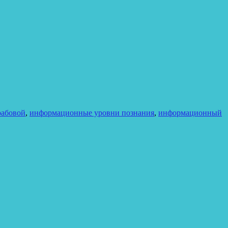
рабовой
,
информационные уровни познания
,
информационный