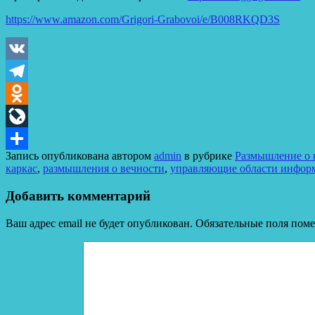
https://www.amazon.com/Grigori-Grabovoi/e/B008RKQD3S
VK
Telegram
Odnoklassniki
LiveJournal
Запись опубликована автором
admin
в рубрике
Размышление о в
Отправить
каркас
,
размышления о вечности
,
управляющие области инфор
Добавить комментарий
Ваш адрес email не будет опубликован.
Обязательные поля пом