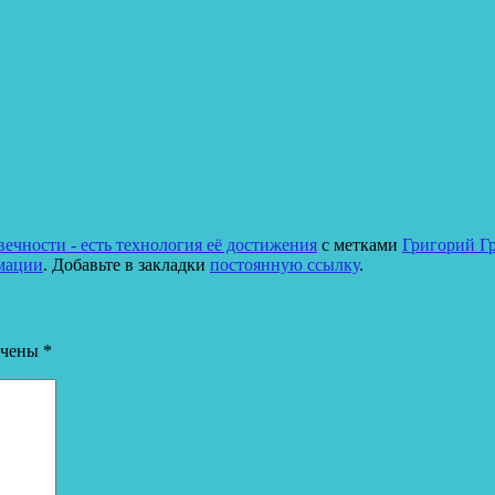
ечности - есть технология её достижения
с метками
Григорий Г
мации
. Добавьте в закладки
постоянную ссылку
.
ечены
*