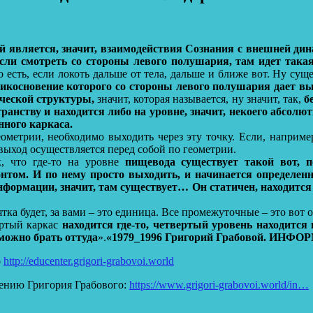
ый является, значит, взаимодействия Сознания с внешней д
если смотреть со стороны левого полушария, там идет такая
о есть, если локоть дальше от тела, дальше и ближе вот. Ну су
рикосновение которого со стороны левого полушария дает в
ической структуры,
значит, которая называется, ну значит, так,
бе
транству и находится либо на уровне, значит, некоего абсол
нного каркаса.
еометрии, необходимо выходить через эту точку. Если, наприме
 выход осуществляется перед собой по геометрии.
, что где-то на уровне
пищевода существует такой вот, по
нтом. И по нему просто выходить, и начинается определенн
ормации, значит, там существует… Он статичен, находится в
сятка будет, за вами – это единица. Все промежуточные – это вот о
ертый каркас
находится где-то, четвертый уровень находится 
 можно брать оттуда
».
«1979_1996 Григорий Грабовой. 
о
http://educenter.grigori-grabovoi.world
ению Григория Грабового:
https://www.grigori-grabovoi.world/in…