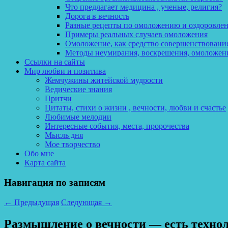
Что предлагает медицина , ученые, религия?
Дорога в вечность
Разные рецепты по омоложению и оздоровле
Примеры реальных случаев омоложения
Омоложение, как средство совершенствования
Методы неумирания, воскрешения, омоложен
Ссылки на сайты
Мир любви и позитива
Жемчужины житейской мудрости
Ведические знания
Притчи
Цитаты, стихи о жизни , вечности, любви и счастье
Любимые мелодии
Интересные события, места, пророчества
Мысль дня
Мое творчество
Обо мне
Карта сайта
Навигация по записям
←
Предыдущая
Следующая
→
Размышление о вечности — есть техноло