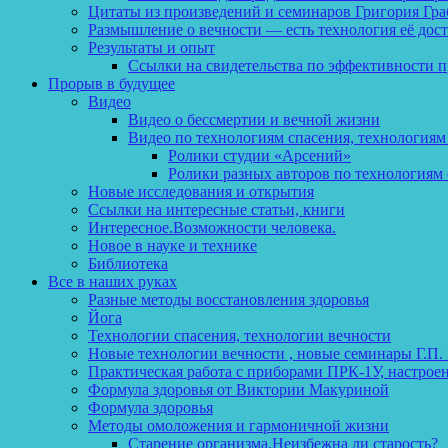
Цитаты из произведений и семинаров Григория Гра
Размышление о вечности — есть технология её дос
Результаты и опыт
Ссылки на свидетельства по эффективности 
Прорыв в будущее
Видео
Видео о бессмертии и вечной жизни
Видео по технологиям спасения, технологиям
Ролики студии «Арсений»
Ролики разных авторов по технологиям 
Новые исследования и открытия
Ссылки на интересные статьи, книги
Интересное.Возможности человека.
Новое в науке и технике
Библиотека
Все в наших руках
Разные методы восстановления здоровья
Йога
Технологии спасения, технологии вечности
Новые технологии вечности , новые семинары Г.П.
Практическая работа с приборами ПРК-1У, настрое
Формула здоровья от Виктории Макуриной
Формула здоровья
Методы омоложения и гармоничной жизни
Старение организма.Неизбежна ли старость?