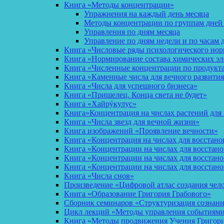
Книга «Методы концентрации»
Упражнения на каждый день месяца
Методы концентрации по группам дней
Управления по дням месяца
Управление по дням недели и по часам 
Книга «Числовые ряды психологического но
Книга «Нормирование состава химических эл
Книга «Численные концентрации по продукт
Книга «Каменные числа для вечного развития
Книга «Числа для успешного бизнеса»
Книга «Пришелец. Конца света не будет»
Книга «Хайрýкулус»
Книга»Концентрация на числах растений для 
Книга «Числа звезд для вечной жизни»
Книга изображений «Проявление вечности»
Книга «Концентрация на числах для восстано
Книга «Концентрации на числах для восстан
Книга «Концентрации на числах для восстано
Книга «Концентрации на числах для восстан
Книга «Числа снов»
Произведение «Цифровой атлас создания чел
Книга «Образование Григория Грабового»
Сборник семинаров «Структуризация сознан
Цикл лекций «Методы управления событиями 
Книга «Методы продвижения Учения Григория