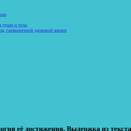
нию
 души и тела.
ия, гармоничной здоровой жизни
гия её достижения. Выдержка из текста-