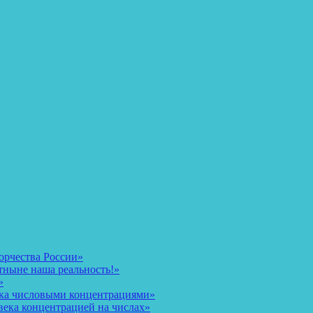
орчества России»
тныне наша реальность!»
»
ека числовыми концентрациями»
века концентрацией на числах»