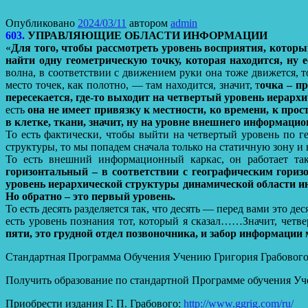
Опубликовано
2024/03/11
автором
admin
603.
УПРАВЛЯЮЩИЕ ОБЛАСТИ ИНФОРМАЦИИ
«
Для того, чтобы рассмотреть уровень восприятия, котор
найти одну геометрическую точку, которая находится, ну 
волна, в соответствии с движением руки она тоже движется, т
место точек, как полотно, — там находится, значит, т
очка – п
пересекается, где-то выходит на четвертый уровень иерарх
есть
она не имеет привязку к местности, ко времени, к прос
в клетке, ткани, значит, ну на уровне внешнего информацио
То есть фактически, чтобы выйти на четвертый уровень по г
структуры, то мы попадем сначала только на статичную зону и
То есть внешний информационный каркас, он работает так
горизонтальный – в соответствии с географическим горизо
уровень иерархической структуры динамической области инф
Но обратно – это первый уровень.
То есть десять разделяется так, что десять — перед вами это де
есть уровень познания тот, который я сказал……Значит, четв
пяти, это грудной отдел позвоночника, и забор информации
Стандартная Программа Обучения Учению Григория Грабовог
Получить образование по стандартной Программе обучения Уч
Приобрести издания Г. П. Грабового:
http://www.ggrig.com/ru/