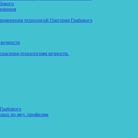
бового
тижения
применения технологий Григория Грабового
 вечности
спасения,технологиям вечности.
 Грабового
нных по мед. профилям