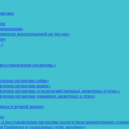
 месяца
дня
рмирования»
ементов концентрацией на числах»
ам»
 «
восстановления организма.»
вления организма собак»
овления организма кошек»
вления организма сельскохозяйственных животных и птиц.»
овления организма домашних животных и птиц»
овека и вечной жизни»
ия»
и восстановления организма посредством концентрации сознани
 Грабового в социальных сетях интернет»