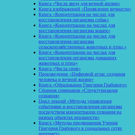
Книга «Числа звезд для вечной жизни»
Книга изображений «Проявление вечности»
Книга «Концентрация на числах для
восстановления организма собак»
Книга «Концентрации на числах для
восстановления организма кошек»
Книга «Концентрации на числах для
восстановления организма
сельскохозяйственных животных и птиц.»
Книга «Концентрации на числах для
восстановления организма домашних
животных и птиц»
Книга «Числа снов»
Произведение «Цифровой атлас создания
человека и вечной жизни»
Книга «Образование Григория Грабового»
Сборник семинаров «Структуризация
сознания»
Цикл лекций «Методы управления
событиями и восстановления организма
посредством концентрации сознания на
разных объектах реальности»
Книга «Методы продвижения Учения
Григория Грабового в социальных сетях
интернет»