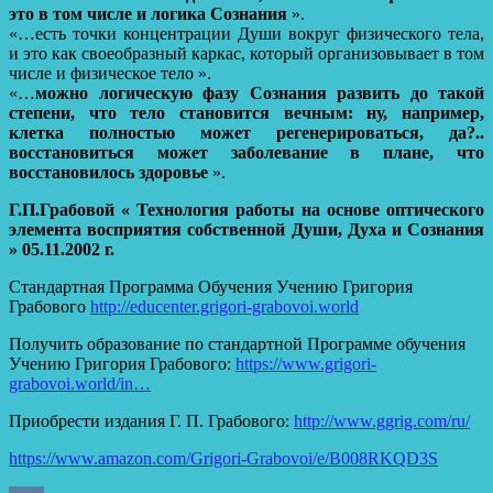
это в том числе и логика Сознания
».
«…есть точки концентрации Души вокруг физического тела,
и это как своеобразный каркас, который организовывает в том
числе и физическое тело ».
«…
можно логическую фазу Сознания развить до такой
степени, что тело становится вечным: ну, например,
клетка полностью может регенерироваться, да?..
восстановиться может заболевание в плане, что
восстановилось здоровье
».
Г.П.Грабовой « Технология работы на основе оптического
элемента восприятия собственной Души, Духа и Сознания
» 05.11.2002 г.
Стандартная Программа Обучения Учению Григория
Грабового
http://educenter.grigori-grabovoi.world
Получить образование по стандартной Программе обучения
Учению Григория Грабового:
https://www.grigori-
grabovoi.world/in…
Приобрести издания Г. П. Грабового:
http://www.ggrig.com/ru/
https://www.amazon.com/Grigori-Grabovoi/e/B008RKQD3S