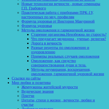
Новые технологии вечности , новые семинары
Г.П. Грабового
Практическая работа с приборами ПРК-1У,
настроенных по мед. профилям
Формула здоровья от Виктории Макуриной
Формула здоровья
Методы омоложения и гармоничной жизни
Старение организма.Неизбежна ли старость?
Что предлагает медицина , ученые, религия?
Дорога в вечность
Разные рецепты по омоложению и
оздоровлению
Примеры реальных случаев омоложения
Омоложение, как средство
совершенствования души и тела.
Методы неумирания, воскрешения,
омоложения, гармоничной здоровой жизни
Ссылки на сайты
Мир любви и позитива
Жемчужины житейской мудрости
Ведические знания
Притчи
Цитаты, стихи о жизни , вечности, любви и
счастье
Любимые мелодии