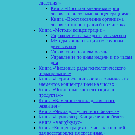
спасения.»
Книга «Восстановление материи
человека числовыми концентрациями»
Книга «Восстановление организма
человека концентрацией на числах»
Книга «Методы концентрации»
Упражнения на каждый день месяца
Методы концентрации по группам
дней месяца
Управления по дням месяца
Управление по дням недели и по часам
дня
Книга «Числовые ряды психологического
нормирования»
Книга «Нормирование состава химических
элементов концентрацией на числах»
Книга «Численные концентрации по
продуктам»
Книга «Каменные числа для вечного
развития «
Книга «Числа для успешного бизнеса»
Книга «Пришелец. Конца света не будет»
Книга «Хайрýкулус»
Книга»Концентрация на числах растений
для восстановления организма.»