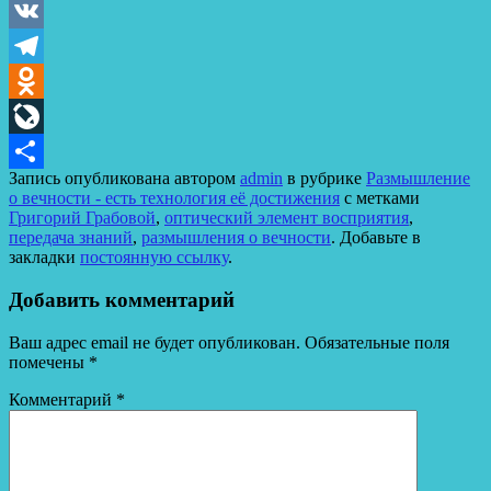
VK
Telegram
Odnoklassniki
LiveJournal
Запись опубликована автором
admin
в рубрике
Размышление
Отправить
о вечности - есть технология её достижения
с метками
Григорий Грабовой
,
оптический элемент восприятия
,
передача знаний
,
размышления о вечности
. Добавьте в
закладки
постоянную ссылку
.
Добавить комментарий
Ваш адрес email не будет опубликован.
Обязательные поля
помечены
*
Комментарий
*