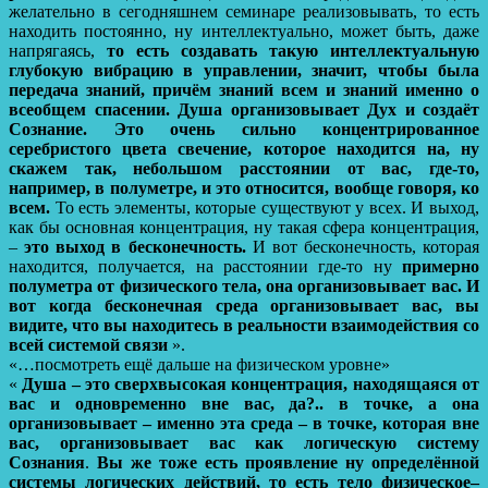
желательно в сегодняшнем семинаре реализовывать, то есть
находить постоянно, ну интеллектуально, может быть, даже
напрягаясь,
то есть создавать такую интеллектуальную
глубокую вибрацию в управлении, значит, чтобы была
передача знаний, причём знаний всем и знаний именно о
всеобщем спасении.
Душа организовывает Дух и создаёт
Сознание. Это очень сильно концентрированное
серебристого цвета свечение, которое находится на, ну
скажем так, небольшом расстоянии от вас, где-то,
например, в полуметре, и это относится, вообще говоря, ко
всем.
То есть элементы, которые существуют у всех. И выход,
как бы основная концентрация, ну такая сфера концентрация,
–
это выход в бесконечность.
И вот бесконечность, которая
находится, получается, на расстоянии где-то ну
примерно
полуметра от физического тела, она организовывает вас.
И
вот когда бесконечная среда организовывает вас, вы
видите, что вы находитесь в реальности взаимодействия со
всей системой связи
».
«…посмотреть ещё дальше на физическом уровне»
«
Душа – это сверхвысокая концентрация, находящаяся от
вас и одновременно вне вас, да?.. в точке, а она
организовывает – именно эта среда – в точке, которая вне
вас, организовывает вас как логическую систему
Сознания
.
Вы же тоже есть проявление ну определённой
системы логических действий, то есть тело физическое–