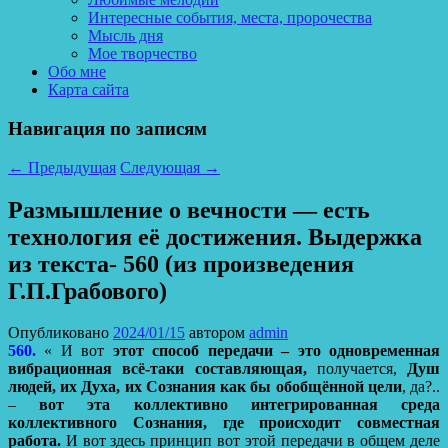
Интересные события, места, пророчества
Мысль дня
Мое творчество
Обо мне
Карта сайта
Навигация по записям
←
Предыдущая
Следующая
→
Размышление о вечности — есть
технология её достижения. Выдержка
из текста- 560 (из произведения
Г.П.Грабового)
Опубликовано
2024/01/15
автором
admin
560.
« И вот
этот способ передачи – это одновременная
вибрационная всё-таки составляющая,
получается,
Душ
людей, их Духа, их Сознания как бы обобщённой цели
, да?..
–
вот эта коллективно интегрированная среда
коллективного Сознания, где происходит совместная
работа.
И вот здесь принцип вот этой передачи в общем деле