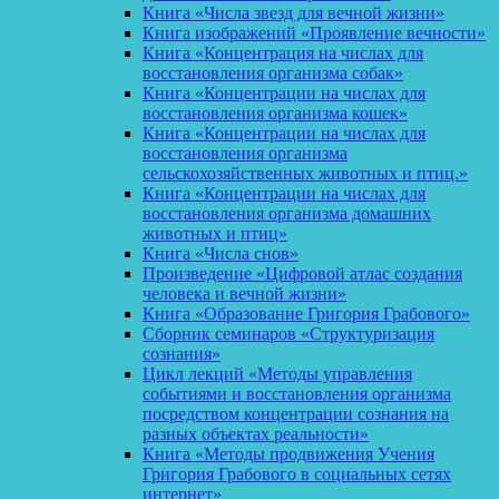
Книга «Числа звезд для вечной жизни»
Книга изображений «Проявление вечности»
Книга «Концентрация на числах для
восстановления организма собак»
Книга «Концентрации на числах для
восстановления организма кошек»
Книга «Концентрации на числах для
восстановления организма
сельскохозяйственных животных и птиц.»
Книга «Концентрации на числах для
восстановления организма домашних
животных и птиц»
Книга «Числа снов»
Произведение «Цифровой атлас создания
человека и вечной жизни»
Книга «Образование Григория Грабового»
Сборник семинаров «Структуризация
сознания»
Цикл лекций «Методы управления
событиями и восстановления организма
посредством концентрации сознания на
разных объектах реальности»
Книга «Методы продвижения Учения
Григория Грабового в социальных сетях
интернет»