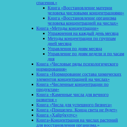
спасения.»
Книга «Восстановление материи
человека числовыми концентрациями»
Книга «Восстановление организма
человека концентрацией на числах»
Книга «Методы концентрации»
Упражнения на каждый день месяца
Методы концентрации по группам
дней месяца
Управления по дням месяца
Управление по дням недели и по часам
дня
Книга «Числовые ряды психологического
нормирования»
Книга «Нормирование состава химических
элементов концентрацией на числах»
Книга «Численные концентрации по
продуктам»
Книга «Каменные числа для вечного
развития «
Книга «Числа для успешного бизнеса»
Книга «Пришелец. Конца света не будет»
Книга «Хайрýкулус»
Книга»Концентрация на числах растений
для восстановления организма.»