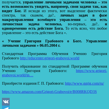
получается,
управление личными задачами человека – это
есть возможность увидеть, например, свои задачи так, как
видит Бог.
И исходя из этого, вот выделение фактически
спектра, так скажем, да?..
личных задач в фазе
макроуправления всеобщего управления – это есть
личностная задача человека,
во-первых, да?..
и
одновременно есть действие Бога.
То есть ясно, что любое
управление – это есть действие Бога ».
« Учение Григория Грабового о Боге. Управление
личными задачами » 06.05.2004 г.
Стандартная Программа Обучения Учению Григория
Грабового
http://educenter.grigori-grabovoi.world
Получить образование по стандартной Программе обучения
Учению Григория Грабового:
https://www.grigori-
grabovoi.world/in…
Приобрести издания Г. П. Грабового:
http://www.ggrig.com/ru/
https://www.amazon.com/Grigori-Grabovoi/e/B008RKQD3S