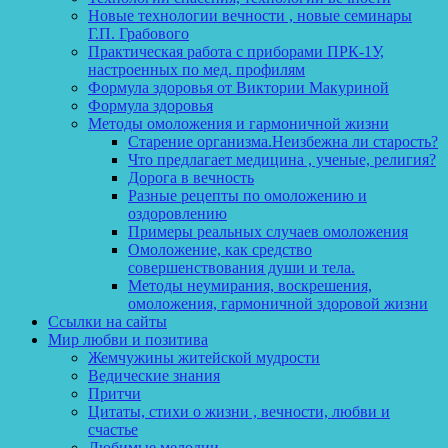
Новые технологии вечности , новые семинары
Г.П. Грабового
Практическая работа с приборами ПРК-1У,
настроенных по мед. профилям
Формула здоровья от Виктории Макуриной
Формула здоровья
Методы омоложения и гармоничной жизни
Старение организма.Неизбежна ли старость?
Что предлагает медицина , ученые, религия?
Дорога в вечность
Разные рецепты по омоложению и
оздоровлению
Примеры реальных случаев омоложения
Омоложение, как средство
совершенствования души и тела.
Методы неумирания, воскрешения,
омоложения, гармоничной здоровой жизни
Ссылки на сайты
Мир любви и позитива
Жемчужины житейской мудрости
Ведические знания
Притчи
Цитаты, стихи о жизни , вечности, любви и
счастье
Любимые мелодии