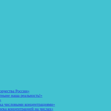
орчества России»
тныне наша реальность!»
»
ека числовыми концентрациями»
века концентрацией на числах»