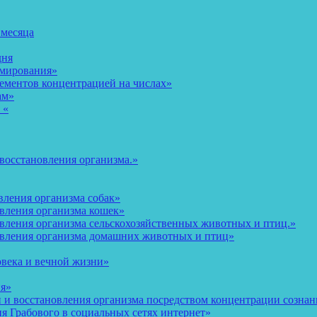
 месяца
дня
рмирования»
ементов концентрацией на числах»
ам»
 «
восстановления организма.»
вления организма собак»
овления организма кошек»
вления организма сельскохозяйственных животных и птиц.»
овления организма домашних животных и птиц»
овека и вечной жизни»
ия»
и восстановления организма посредством концентрации сознани
 Грабового в социальных сетях интернет»