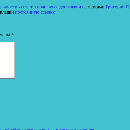
ечности - есть технология её достижения
с метками
Григорий Г
закладки
постоянную ссылку
.
ечены
*
как обрабатываются ваши данные комментариев
.