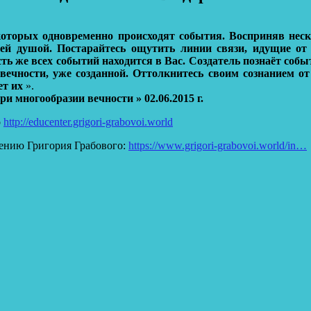
которых одновременно происходят события. Восприняв неск
шей душой. Постарайтесь ощутить линии связи, идущие о
 же всех событий находится в Вас. Создатель познаёт событ
вечности, уже созданной. Оттолкнитесь своим сознанием от
ет их
».
и многообразии вечности » 02.06.2015 г.
о
http://educenter.grigori-grabovoi.world
ению Григория Грабового:
https://www.grigori-grabovoi.world/in…