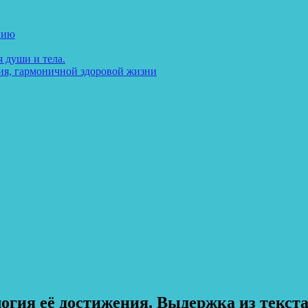
нию
 души и тела.
ия, гармоничной здоровой жизни
гия её достижения. Выдержка из текста-