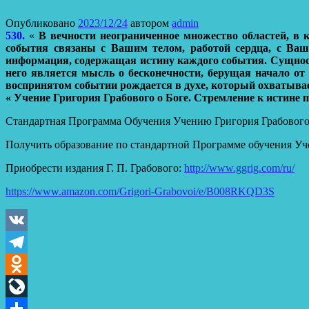
Опубликовано
2023/12/24
автором
admin
530.
«
В вечности неограниченное множество областей, в 
события связаны с Вашим телом, работой сердца, с Ва
информация, содержащая истину каждого события. Сущность
него является мысль о бесконечности, берущая начало от 
воспринятом событии рождается в духе, который охватыва
« Учение Григория Грабового о Боге. Стремление к истине пр
Стандартная Программа Обучения Учению Григория Грабовог
Получить образование по стандартной Программе обучения Уч
Приобрести издания Г. П. Грабового:
http://www.ggrig.com/ru/
https://www.amazon.com/Grigori-Grabovoi/e/B008RKQD3S
VK
Telegram
Odnoklassniki
LiveJournal