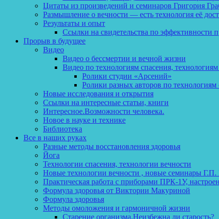
Цитаты из произведений и семинаров Григория Гра
Размышление о вечности — есть технология её дос
Результаты и опыт
Ссылки на свидетельства по эффективности 
Прорыв в будущее
Видео
Видео о бессмертии и вечной жизни
Видео по технологиям спасения, технологиям
Ролики студии «Арсений»
Ролики разных авторов по технологиям 
Новые исследования и открытия
Ссылки на интересные статьи, книги
Интересное.Возможности человека.
Новое в науке и технике
Библиотека
Все в наших руках
Разные методы восстановления здоровья
Йога
Технологии спасения, технологии вечности
Новые технологии вечности , новые семинары Г.П.
Практическая работа с приборами ПРК-1У, настрое
Формула здоровья от Виктории Макуриной
Формула здоровья
Методы омоложения и гармоничной жизни
Старение организма.Неизбежна ли старость?