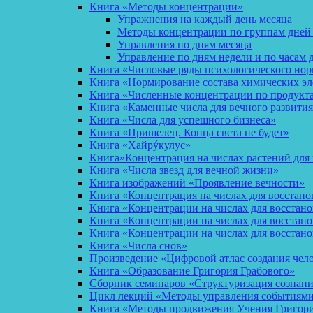
Книга «Методы концентрации»
Упражнения на каждый день месяца
Методы концентрации по группам дней
Управления по дням месяца
Управление по дням недели и по часам 
Книга «Числовые ряды психологического но
Книга «Нормирование состава химических эл
Книга «Численные концентрации по продукт
Книга «Каменные числа для вечного развития
Книга «Числа для успешного бизнеса»
Книга «Пришелец. Конца света не будет»
Книга «Хайрýкулус»
Книга»Концентрация на числах растений для 
Книга «Числа звезд для вечной жизни»
Книга изображений «Проявление вечности»
Книга «Концентрация на числах для восстано
Книга «Концентрации на числах для восстан
Книга «Концентрации на числах для восстано
Книга «Концентрации на числах для восстан
Книга «Числа снов»
Произведение «Цифровой атлас создания чел
Книга «Образование Григория Грабового»
Сборник семинаров «Структуризация сознан
Цикл лекций «Методы управления событиями 
Книга «Методы продвижения Учения Григория