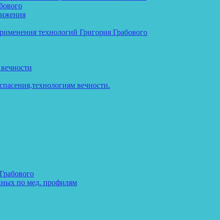
бового
тижения
применения технологий Григория Грабового
 вечности
спасения,технологиям вечности.
 Грабового
нных по мед. профилям