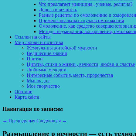
Что предлагает медицина , ученые, религия?
Дорога в вечность
Разные рецепты по омоложению и оздоровле
Примеры реальных случаев омоложения
Омоложение, как средство совершенствования
Методы неумирания, воскрешения, омоложен
Ссылки на сайты
Мир любви и позитива
Жемчужины житейской мудрости
Ведические знания
Притчи
Цитаты, стихи о жизни , вечности, любви и счастье
Любимые мелодии
Интересные события, места, пророчества
Мысль дня
Мое творчество
Обо мне
Карта сайта
Навигация по записям
←
Предыдущая
Следующая
→
Размышление о вечности — есть техноло