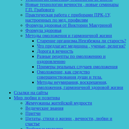
Новые технологии вечности , новые семинары
Г.П. Грабового
Практическая работа с приборами ПРК-1У,
настроенных по мед. профилям
Формула здоровья от Виктории Макуриной
Формула здоровья
Методы омоложения и гармоничной жизни
Старение организма.Неизбежна ли старость?
Что предлагает медицина , ученые, религия?
Дорога в вечность
Разные рецепты по омоложению и
оздоровлению
Примеры реальных случаев омоложения
Омоложение, как средство
совершенствования души и тела.
Методы неумирания, воскрешения,
омоложения, гармоничной здоровой жизни
Ссылки на сайты
Мир любви и позитива
Жемчужины житейской мудрости
Ведические знания
Притчи
Цитаты, стихи о жизни , вечности, любви и
счастье
Любимые мелодии