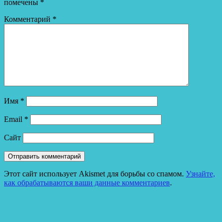
помечены
*
Комментарий
*
Имя
*
Email
*
Сайт
Этот сайт использует Akismet для борьбы со спамом.
Узнайте,
как обрабатываются ваши данные комментариев
.