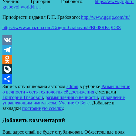
Учению Григория Грабового:
https://www.grigori-
grabovoi.world/in…
Приобрести издания Г. П. Грабового:
http://www.ggrig.com/ru/
https://www.amazon.com/Grigori-Grabovoi/e/B008RKQD3S
VK
Telegram
Odnoklassniki
LiveJournal
Запись опубликована автором
admin
в рубрике
Размышление
Отправить
о вечности - есть технология её достижения
с метками
Григорий Грабовой
,
размышления о вечности
,
управление
управляющим импульсом
,
Учение О Боге
. Добавьте в
закладки
постоянную ссылку
.
Добавить комментарий
Ваш адрес email не будет опубликован.
Обязательные поля