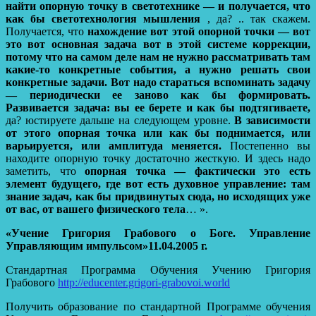
найти опорную точку в светотехнике — и получается, что
как бы светотехнология мышления
, да? .. так скажем.
Получается, что
нахождение вот этой опорной точки — вот
это вот основная задача вот в этой системе коррекции,
потому что на самом деле нам не нужно рассматривать там
какие-то конкретные события, а нужно решать свои
конкретные задачи.
Вот надо стараться вспоминать задачу
— периодически ее заново как бы формировать.
Развивается задача: вы ее берете и как бы подтягиваете,
да? юстируете дальше на следующем уровне.
В зависимости
от этого опорная точка или как бы поднимается, или
варьируется, или амплитуда меняется.
Постепенно вы
находите опорную точку достаточно жесткую. И здесь надо
заметить, что
опорная точка — фактически это есть
элемент будущего, где вот есть духовное управление: там
знание задач, как бы придвинутых сюда, но исходящих уже
от вас, от вашего физического тела
… ».
«Учение Григория Грабового о Боге. Управление
Управляющим импульсом»11.04.2005 г.
Стандартная Программа Обучения Учению Григория
Грабового
http://educenter.grigori-grabovoi.world
Получить образование по стандартной Программе обучения