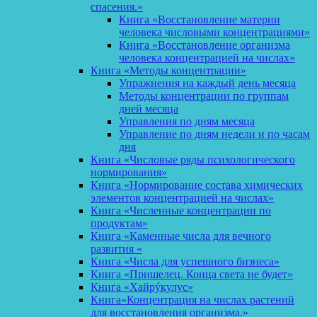
спасения.»
Книга «Восстановление материи
человека числовыми концентрациями»
Книга «Восстановление организма
человека концентрацией на числах»
Книга «Методы концентрации»
Упражнения на каждый день месяца
Методы концентрации по группам
дней месяца
Управления по дням месяца
Управление по дням недели и по часам
дня
Книга «Числовые ряды психологического
нормирования»
Книга «Нормирование состава химических
элементов концентрацией на числах»
Книга «Численные концентрации по
продуктам»
Книга «Каменные числа для вечного
развития «
Книга «Числа для успешного бизнеса»
Книга «Пришелец. Конца света не будет»
Книга «Хайрýкулус»
Книга»Концентрация на числах растений
для восстановления организма.»