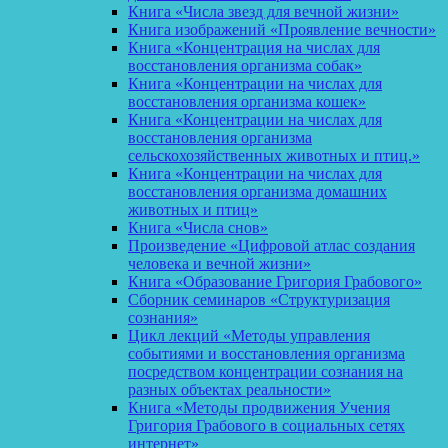
Книга «Числа звезд для вечной жизни»
Книга изображений «Проявление вечности»
Книга «Концентрация на числах для
восстановления организма собак»
Книга «Концентрации на числах для
восстановления организма кошек»
Книга «Концентрации на числах для
восстановления организма
сельскохозяйственных животных и птиц.»
Книга «Концентрации на числах для
восстановления организма домашних
животных и птиц»
Книга «Числа снов»
Произведение «Цифровой атлас создания
человека и вечной жизни»
Книга «Образование Григория Грабового»
Сборник семинаров «Структуризация
сознания»
Цикл лекций «Методы управления
событиями и восстановления организма
посредством концентрации сознания на
разных объектах реальности»
Книга «Методы продвижения Учения
Григория Грабового в социальных сетях
интернет»