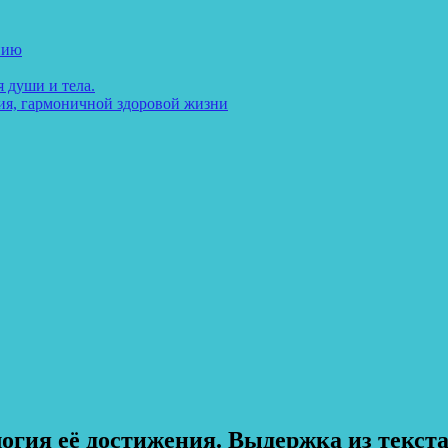
нию
 души и тела.
ия, гармоничной здоровой жизни
гия её достижения. Выдержка из текста-