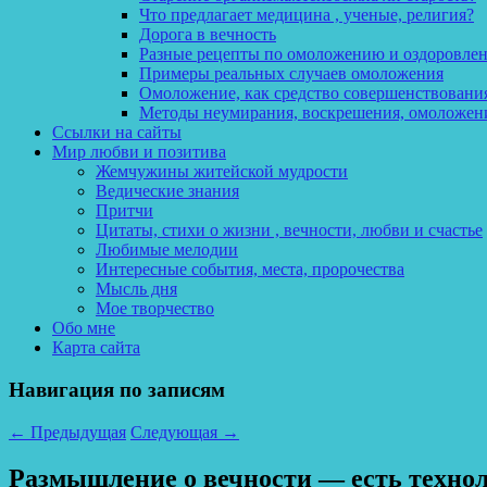
Что предлагает медицина , ученые, религия?
Дорога в вечность
Разные рецепты по омоложению и оздоровле
Примеры реальных случаев омоложения
Омоложение, как средство совершенствования
Методы неумирания, воскрешения, омоложен
Ссылки на сайты
Мир любви и позитива
Жемчужины житейской мудрости
Ведические знания
Притчи
Цитаты, стихи о жизни , вечности, любви и счастье
Любимые мелодии
Интересные события, места, пророчества
Мысль дня
Мое творчество
Обо мне
Карта сайта
Навигация по записям
←
Предыдущая
Следующая
→
Размышление о вечности — есть техноло