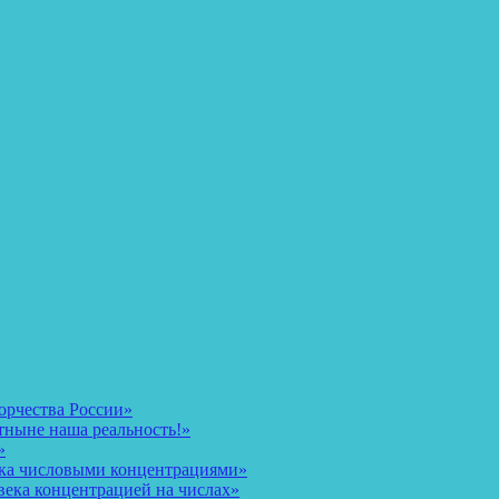
орчества России»
тныне наша реальность!»
»
ека числовыми концентрациями»
века концентрацией на числах»