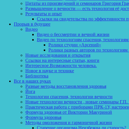
Цитаты из произведений и семинаров Григория Гра
Размышление о вечности — есть технология её дос
Результаты и опыт
Ссылки на свидетельства по эффективности 
Прорыв в будущее
Видео
Видео о бессмертии и вечной жизни
Видео по технологиям спасения, технологиям
Ролики студии «Арсений»
Ролики разных авторов по технологиям 
Новые исследования и открытия
Ссылки на интересные статьи, книги
Интересное.Возможности человека.
Новое в науке и технике
Библиотека
Все в наших руках
Разные методы восстановления здоровья
Йога
Технологии спасения, технологии вечности
Новые технологии вечности , новые семинары Г.П.
Практическая работа с приборами ПРК-1У, настрое
Формула здоровья от Виктории Макуриной
Формула здоровья
Методы омоложения и гармоничной жизни
Старение организма.Неизбежна ли старость?