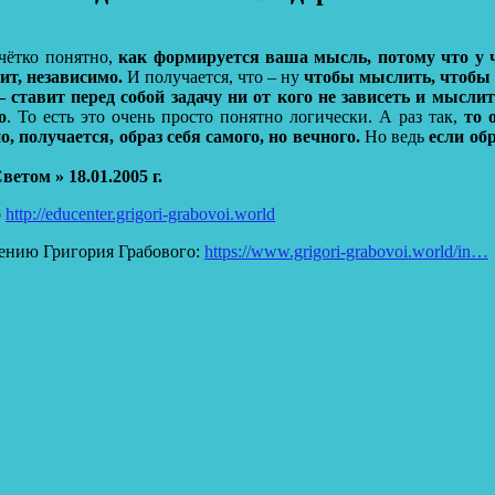
чётко понятно,
как формируется ваша мысль, потому что у ч
т, независимо.
И получается, что – ну
чтобы мыслить, чтобы б
– ставит перед собой задачу ни от кого не зависеть и мыслит
о
. То есть это очень просто понятно логически. А раз так,
то 
, получается, образ себя самого, но вечного.
Но ведь
если об
етом » 18.01.2005 г.
о
http://educenter.grigori-grabovoi.world
ению Григория Грабового:
https://www.grigori-grabovoi.world/in…