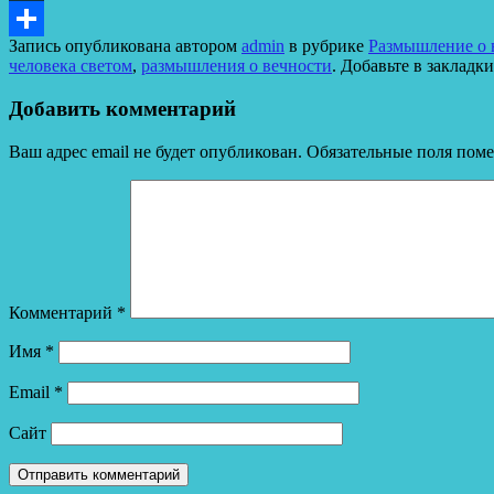
LiveJournal
Запись опубликована автором
admin
в рубрике
Размышление о в
Отправить
человека светом
,
размышления о вечности
. Добавьте в закладк
Добавить комментарий
Ваш адрес email не будет опубликован.
Обязательные поля пом
Комментарий
*
Имя
*
Email
*
Сайт