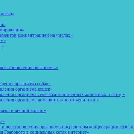
 месяца
дня
рмирования»
ементов концентрацией на числах»
ам»
 «
восстановления организма.»
вления организма собак»
овления организма кошек»
вления организма сельскохозяйственных животных и птиц.»
овления организма домашних животных и птиц»
овека и вечной жизни»
ия»
и восстановления организма посредством концентрации сознани
 Грабового в социальных сетях интернет»