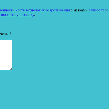
ечности - есть технология её достижения
с метками
вечное тело
и
постоянную ссылку
.
ечены
*