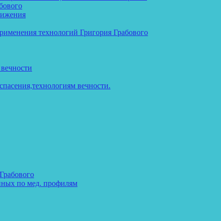
бового
тижения
применения технологий Григория Грабового
 вечности
спасения,технологиям вечности.
 Грабового
нных по мед. профилям