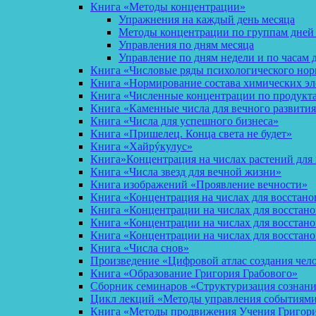
Книга «Методы концентрации»
Упражнения на каждый день месяца
Методы концентрации по группам дней
Управления по дням месяца
Управление по дням недели и по часам 
Книга «Числовые ряды психологического но
Книга «Нормирование состава химических эл
Книга «Численные концентрации по продукт
Книга «Каменные числа для вечного развития
Книга «Числа для успешного бизнеса»
Книга «Пришелец. Конца света не будет»
Книга «Хайрýкулус»
Книга»Концентрация на числах растений для 
Книга «Числа звезд для вечной жизни»
Книга изображений «Проявление вечности»
Книга «Концентрация на числах для восстано
Книга «Концентрации на числах для восстан
Книга «Концентрации на числах для восстано
Книга «Концентрации на числах для восстан
Книга «Числа снов»
Произведение «Цифровой атлас создания чел
Книга «Образование Григория Грабового»
Сборник семинаров «Структуризация сознан
Цикл лекций «Методы управления событиями 
Книга «Методы продвижения Учения Григория