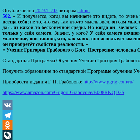
Опубликовано
2023/11/02
автором
admin
502.
« И получается, когда вы начинаете это видеть, то очень 
всегда себя
; не то, что ему там кто-то мысль ввёл,
он сам мысли
да?..
из какой-то бесконечной среды.
Но
когда он– человек 
только у себя самого.
Значит, у кого?
У себя самого вечног
мышление, оно таково, что, как маяк, оно использует именно
он приобретёт свойства реальности.
»
« Учение Григория Грабового о Боге. Построение человека Св
Стандартная Программа Обучения Учению Григория Грабовог
Получить образование по стандартной Программе обучения Уч
Приобрести издания Г. П. Грабового:
http://www.ggrig.com/ru/
https://www.amazon.com/Grigori-Grabovoi/e/B008RKQD3S
VK
Telegram
Odnoklassniki