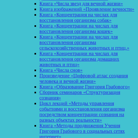
Книга «Числа звезд для вечной жизни»
Книга изображений «Проявление вечности»
Книга «Концентрация на числах для
восстановления организма собак»
Книга «Концентрации на числах для
восстановления организма кошек»
Книга «Концентрации на числах для
восстановления организма
сельскохозяйственных животных и птиц.»
Книга «Концентрации на числах для
восстановления организма домашних
животных и птиц»
Книга «Числа снов»
Произведение «Цифровой атлас создания
человека и вечной жизни»
Книга «Образование Григория Грабового»
Сборник семинаров «Структуризация
сознания»
Цикл лекций «Методы управления
событиями и восстановления организма
посредством концентрации сознания на
разных объектах реальности»
Книга «Методы продвижения Учения
Григория Грабового в социальных сетях
интернет»