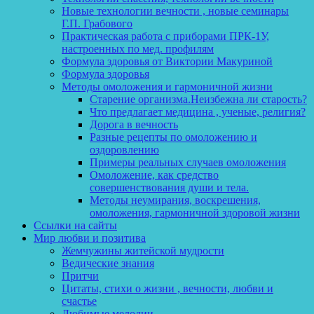
Новые технологии вечности , новые семинары
Г.П. Грабового
Практическая работа с приборами ПРК-1У,
настроенных по мед. профилям
Формула здоровья от Виктории Макуриной
Формула здоровья
Методы омоложения и гармоничной жизни
Старение организма.Неизбежна ли старость?
Что предлагает медицина , ученые, религия?
Дорога в вечность
Разные рецепты по омоложению и
оздоровлению
Примеры реальных случаев омоложения
Омоложение, как средство
совершенствования души и тела.
Методы неумирания, воскрешения,
омоложения, гармоничной здоровой жизни
Ссылки на сайты
Мир любви и позитива
Жемчужины житейской мудрости
Ведические знания
Притчи
Цитаты, стихи о жизни , вечности, любви и
счастье
Любимые мелодии