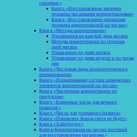
спасения.»
Книга «Восстановление материи
человека числовыми концентрациями»
Книга «Восстановление организма
человека концентрацией на числах»
Книга «Методы концентрации»
Упражнения на каждый день месяца
Методы концентрации по группам
дней месяца
Управления по дням месяца
Управление по дням недели и по часам
дня
Книга «Числовые ряды психологического
нормирования»
Книга «Нормирование состава химических
элементов концентрацией на числах»
Книга «Численные концентрации по
продуктам»
Книга «Каменные числа для вечного
развития «
Книга «Числа для успешного бизнеса»
Книга «Пришелец. Конца света не будет»
Книга «Хайрýкулус»
Книга»Концентрация на числах растений
для восстановления организма.»