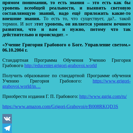
прямом понимании, то есть знания – это есть как бы
уровень всеобщей реальности,
и выявить световую
составляющую знаний, надо ещё приложить какие-то
внешние знания.
То есть то, что существует, да?.. такой
термин. И вот э
тот уровень, он является уровнем вечного
развития, что и вам и нужно, потому что так
действительно и происходит
. »
«Учение Григория Грабового о Боге. Управление светом.»
06.10.2004 г.
Стандартная Программа Обучения Учению Григория
Грабового
http://educenter.grigori-grabovoi.world
Получить образование по стандартной Программе обучения
Учению Григория Грабового:
https://www.grigori-
grabovoi.world/in…
Приобрести издания Г. П. Грабового:
http://www.ggrig.com/ru/
https://www.amazon.com/Grigori-Grabovoi/e/B008RKQD3S
VK