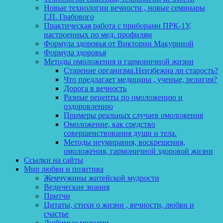
Новые технологии вечности , новые семинары
Г.П. Грабового
Практическая работа с приборами ПРК-1У,
настроенных по мед. профилям
Формула здоровья от Виктории Макуриной
Формула здоровья
Методы омоложения и гармоничной жизни
Старение организма.Неизбежна ли старость?
Что предлагает медицина , ученые, религия?
Дорога в вечность
Разные рецепты по омоложению и
оздоровлению
Примеры реальных случаев омоложения
Омоложение, как средство
совершенствования души и тела.
Методы неумирания, воскрешения,
омоложения, гармоничной здоровой жизни
Ссылки на сайты
Мир любви и позитива
Жемчужины житейской мудрости
Ведические знания
Притчи
Цитаты, стихи о жизни , вечности, любви и
счастье
Любимые мелодии