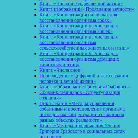
Книга «Числа звезд для вечной жизни»
Книга изображений «Проявление вечности»
Книга «Концентрация на числах для
восстановления организма собак»
Книга «Концентрации на числах для
восстановления организма кошек»
Книга «Концентрации на числах для
восстановления организма
сельскохозяйственных животных и птиц.»
Книга «Концентрации на числах для
восстановления организма домашних
животных и птиц»
Книга «Числа снов»
Произведение «Цифровой атлас создания
человека и вечной жизни»
Книга «Образование Григория Грабового»
Сборник семинаров «Структуризация
сознания»
Цикл лекций «Методы управления
событиями и восстановления организма
посредством концентрации сознания на
разных объектах реальности»
Книга «Методы продвижения Учения
Григория Грабового в социальных сетях
интернет»