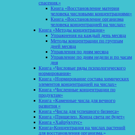
спасения.»
Книга «Восстановление материи
человека числовыми концентрациями»
Книга «Восстановление организма
человека концентрацией на числах»
Книга «Методы концентрации»
Упражнения на каждый день месяца
Методы концентрации по группам
дней месяца
Управления по дням месяца
Управление по дням недели и по часам
дня
Книга «Числовые ряды психологического
нормирования»
Книга «Нормирование состава химических
элементов концентрацией на числах»
Книга «Численные концентрации по
продуктам»
Книга «Каменные числа для вечного
развития «
Книга «Числа для успешного бизнеса»
Книга «Пришелец. Конца света не будет»
Книга «Хайрýкулус»
Книга»Концентрация на числах растений
для восстановления организма.»