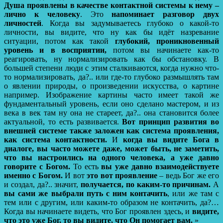
Душа проявлены в качестве контактной системы к нему –
лично к человеку
. Это
напоминает разговор двух
личностей
. Когда вы задумываетесь глубоко о какой-то
личности, вы видите, что ну как бы идёт назревание
ситуации, потом как такой
глубокий, проникновенный
уровень и в восприятии,
потом вы начинаете как-то
реагировать, ну нормализировать как бы обстановку. В
большей степени люди с этим сталкиваются, когда нужно что-
то нормализировать, да?.. или где-то глубоко размышлять там
о явлении природы, о произведении искусства, о картине
например. Изображение картины часто имеет такой же
фундаментальный уровень, если оно сделано мастером, и из
века в век там ну она не стареет, да?.. она становится более
актуальной, то есть развивается.
Вот принцип развития во
внешней системе также заложен как система проявления,
как система контактности.
И
когда вы видите Бога в
диалоге, вы часто можете даже, может быть, не заметить,
что вы настроились на одного человека, а уже давно
говорите с Богом.
То есть
вы уже давно взаимодействуете
именно с Богом.
И вот
это вот проявление
– ведь Бог же его
и создал, да?.. значит,
получается, по каким-то причинам.
А
вы сами же выбрали путь с ним контачить
, или же там с
тем или с другим, или каким-то образом не контачить, да?…
Когда вы начинаете видеть, что Бог проявлен здесь, и
видите,
что это уже Бог, то вы видите, что Он помогает вам.
»