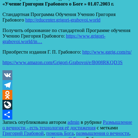
«Учение Григория Грабового о Боге » 01.07.2003 г.
Стандартная Программа Обучения Учению Григория
Грабового
http://educenter.grigori-grabovoi.world
Получить образование по стандартной Программе обучения
Учению Григория Грабового:
https://www.grigori-
grabovoi.world/in…
Приобрести издания Г. П. Грабового:
http://www.ggrig.com/ru/
https://www.amazon.com/Grigori-Grabovoi/e/B008RKQD3S
VK
Telegram
Odnoklassniki
LiveJournal
Запись опубликована автором
admin
в рубрике
Размышление
Отправить
о вечности - есть технология её достижения
с метками
Григорий Грабовой
,
помощь Бога
,
размышления о вечности
,