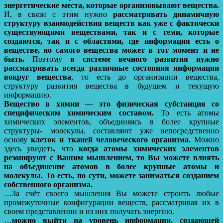
энергетические места, которые организовывают вещества.
И, в связи с этим нужно
рассматривать динамичную
структуру взаимодействия веществ как уже с фактически
существующими веществами, так и с теми, которые
создаются, так и с областями, где информация есть о
веществе, но самого вещества может в тот момент и не
быть.
Поэтому
в системе вечного развития нужно
рассматривать всегда различные состояния информации
вокруг вещества
, то есть до организации вещества,
структуру развития вещества в будущем и текущую
информацию.
Вещество в химии — это физическая субстанция со
специфическим химическим составом.
То есть атомы
химических элементов, объединяясь в более крупные
структуры- молекулы, составляют уже непосредственно
основу
клеток и тканей человеческого организма.
Можно
здесь увидеть, что
когда атомы химических элементов
резонируют с Вашим мышлением, то Вы можете влиять
на объединение атомов в более крупные атомы и
молекулы. То есть, по сути, можете заниматься созданием
собственного организма.
…За счёт своего мышления Вы можете строить любые
промежуточные конфигурации веществ, рассматривая их в
своем представлении и из них получать энергию.
…
можно выйти на уровень информации, создающей