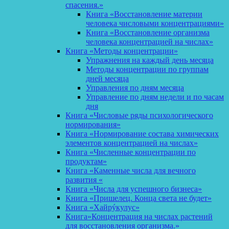
спасения.»
Книга «Восстановление материи
человека числовыми концентрациями»
Книга «Восстановление организма
человека концентрацией на числах»
Книга «Методы концентрации»
Упражнения на каждый день месяца
Методы концентрации по группам
дней месяца
Управления по дням месяца
Управление по дням недели и по часам
дня
Книга «Числовые ряды психологического
нормирования»
Книга «Нормирование состава химических
элементов концентрацией на числах»
Книга «Численные концентрации по
продуктам»
Книга «Каменные числа для вечного
развития «
Книга «Числа для успешного бизнеса»
Книга «Пришелец. Конца света не будет»
Книга «Хайрýкулус»
Книга»Концентрация на числах растений
для восстановления организма.»