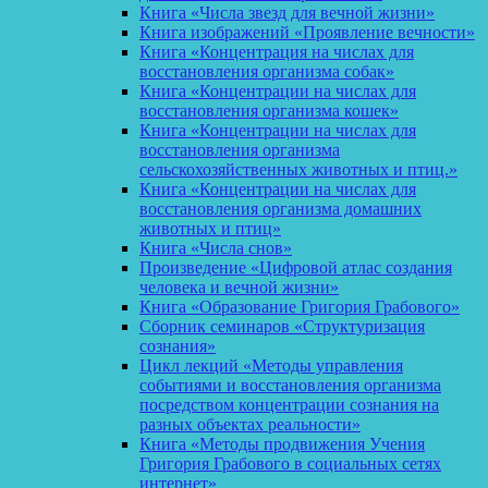
Книга «Числа звезд для вечной жизни»
Книга изображений «Проявление вечности»
Книга «Концентрация на числах для
восстановления организма собак»
Книга «Концентрации на числах для
восстановления организма кошек»
Книга «Концентрации на числах для
восстановления организма
сельскохозяйственных животных и птиц.»
Книга «Концентрации на числах для
восстановления организма домашних
животных и птиц»
Книга «Числа снов»
Произведение «Цифровой атлас создания
человека и вечной жизни»
Книга «Образование Григория Грабового»
Сборник семинаров «Структуризация
сознания»
Цикл лекций «Методы управления
событиями и восстановления организма
посредством концентрации сознания на
разных объектах реальности»
Книга «Методы продвижения Учения
Григория Грабового в социальных сетях
интернет»