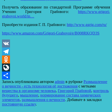
Получить образование по стандартной Программе обучения
Учению Григория Грабового:
https://www.grigori-
grabovoi.world/in…
Приобрести издания Г. П. Грабового:
http://www.ggrig.com/ru/
https://www.amazon.com/Grigori-Grabovoi/e/B008RKQD3S
VK
Telegram
Odnoklassniki
LiveJournal
Запись опубликована автором
admin
в рубрике
Размышление
Отправить
о вечности - есть технология её достижения
с метками
вещества в организме человека
,
Григорий Грабовой
,
контроль
будущего
,
мышление
,
нормирование состава химических
элементов
,
размышления о вечности
. Добавьте в закладки
постоянную ссылку
.