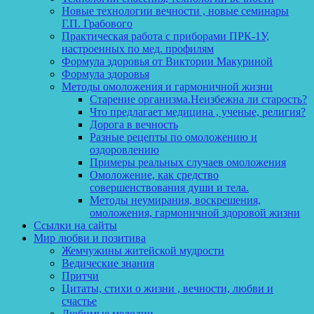
Новые технологии вечности , новые семинары
Г.П. Грабового
Практическая работа с приборами ПРК-1У,
настроенных по мед. профилям
Формула здоровья от Виктории Макуриной
Формула здоровья
Методы омоложения и гармоничной жизни
Старение организма.Неизбежна ли старость?
Что предлагает медицина , ученые, религия?
Дорога в вечность
Разные рецепты по омоложению и
оздоровлению
Примеры реальных случаев омоложения
Омоложение, как средство
совершенствования души и тела.
Методы неумирания, воскрешения,
омоложения, гармоничной здоровой жизни
Ссылки на сайты
Мир любви и позитива
Жемчужины житейской мудрости
Ведические знания
Притчи
Цитаты, стихи о жизни , вечности, любви и
счастье
Любимые мелодии