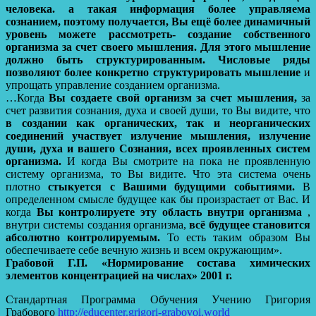
человека. а такая информация более управляема
сознанием, поэтому получается, Вы ещё более динамичный
уровень можете рассмотреть- создание собственного
организма за счет своего мышления.
Для этого мышление
должно быть структурированным.
Числовые ряды
позволяют более конкретно структурировать мышление
и
упрощать управление созданием организма.
…Когда
Вы создаете свой организм за счет мышления,
за
счет развития сознания, духа и своей души, то Вы видите, что
в создании как органических, так и неорганических
соединений участвует излучение мышления, излучение
души, духа и вашего Сознания, всех проявленных систем
организма.
И когда Вы смотрите на пока не проявленную
систему организма, то Вы видите. Что эта система очень
плотно
стыкуется с Вашими будущими событиями.
В
определенном смысле будущее как бы произрастает от Вас. И
когда
Вы контролируете эту область внутри организма
,
внутри системы создания организма,
всё будущее становится
абсолютно контролируемым.
То есть таким образом Вы
обеспечиваете себе вечную жизнь и всем окружающим».
Грабовой Г.П. «Нормирование состава химических
элементов концентрацией на числах» 2001 г.
Стандартная Программа Обучения Учению Григория
Грабового
http://educenter.grigori-grabovoi.world