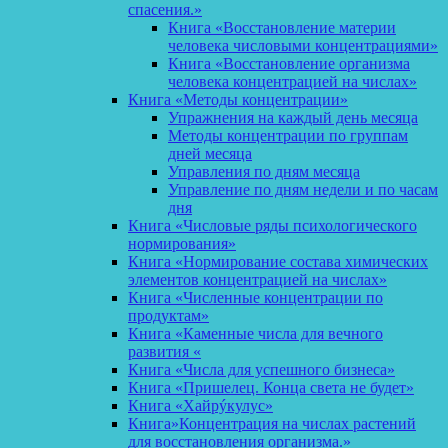
спасения.»
Книга «Восстановление материи
человека числовыми концентрациями»
Книга «Восстановление организма
человека концентрацией на числах»
Книга «Методы концентрации»
Упражнения на каждый день месяца
Методы концентрации по группам
дней месяца
Управления по дням месяца
Управление по дням недели и по часам
дня
Книга «Числовые ряды психологического
нормирования»
Книга «Нормирование состава химических
элементов концентрацией на числах»
Книга «Численные концентрации по
продуктам»
Книга «Каменные числа для вечного
развития «
Книга «Числа для успешного бизнеса»
Книга «Пришелец. Конца света не будет»
Книга «Хайрýкулус»
Книга»Концентрация на числах растений
для восстановления организма.»