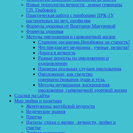
Новые технологии вечности , новые семинары
Г.П. Грабового
Практическая работа с приборами ПРК-1У,
настроенных по мед. профилям
Формула здоровья от Виктории Макуриной
Формула здоровья
Методы омоложения и гармоничной жизни
Старение организма.Неизбежна ли старость?
Что предлагает медицина , ученые, религия?
Дорога в вечность
Разные рецепты по омоложению и
оздоровлению
Примеры реальных случаев омоложения
Омоложение, как средство
совершенствования души и тела.
Методы неумирания, воскрешения,
омоложения, гармоничной здоровой жизни
Ссылки на сайты
Мир любви и позитива
Жемчужины житейской мудрости
Ведические знания
Притчи
Цитаты, стихи о жизни , вечности, любви и
счастье
Любимые мелодии