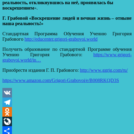
реальность, откликнувшись на неё, проявилась бы
воскрешением
».
Г. Грабовой «Воскрешение людей и вечная жизнь – отныне
наша реальность!»
Стандартная Программа Обучения Учению Григория
Грабового
http://educenter.grigori-grabovoi.world
Получить образование по стандартной Программе обучения
Учению Григория Грабового:
https://www.grigori-
grabovoi.world/in…
Приобрести издания Г. П. Грабового:
http://www.ggrig.com/ru/
https://www.amazon.com/Grigori-Grabovoi/e/B008RKQD3S
VK
Telegram
Odnoklassniki
LiveJournal