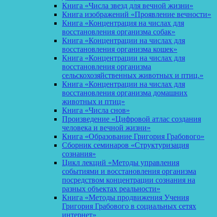
Книга «Числа звезд для вечной жизни»
Книга изображений «Проявление вечности»
Книга «Концентрация на числах для
восстановления организма собак»
Книга «Концентрации на числах для
восстановления организма кошек»
Книга «Концентрации на числах для
восстановления организма
сельскохозяйственных животных и птиц.»
Книга «Концентрации на числах для
восстановления организма домашних
животных и птиц»
Книга «Числа снов»
Произведение «Цифровой атлас создания
человека и вечной жизни»
Книга «Образование Григория Грабового»
Сборник семинаров «Структуризация
сознания»
Цикл лекций «Методы управления
событиями и восстановления организма
посредством концентрации сознания на
разных объектах реальности»
Книга «Методы продвижения Учения
Григория Грабового в социальных сетях
интернет»