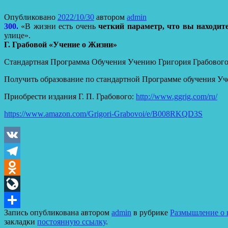
Опубликовано
2022/10/30
автором
admin
300.
«В жизни есть очень
четкий параметр, что вы находит
улице».
Г. Грабовой «Учение о Жизни»
Стандартная Программа Обучения Учению Григория Грабовог
Получить образование по стандартной Программе обучения Уч
Приобрести издания Г. П. Грабового:
http://www.ggrig.com/ru/
https://www.amazon.com/Grigori-Grabovoi/e/B008RKQD3S
VK
Telegram
Odnoklassniki
LiveJournal
Запись опубликована автором
admin
в рубрике
Размышление о в
Отправить
закладки
постоянную ссылку
.