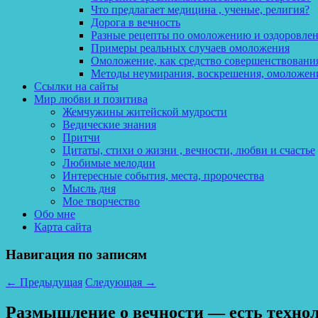
Что предлагает медицина , ученые, религия?
Дорога в вечность
Разные рецепты по омоложению и оздоровле
Примеры реальных случаев омоложения
Омоложение, как средство совершенствования
Методы неумирания, воскрешения, омоложен
Ссылки на сайты
Мир любви и позитива
Жемчужины житейской мудрости
Ведические знания
Притчи
Цитаты, стихи о жизни , вечности, любви и счастье
Любимые мелодии
Интересные события, места, пророчества
Мысль дня
Мое творчество
Обо мне
Карта сайта
Навигация по записям
←
Предыдущая
Следующая
→
Размышление о вечности — есть техноло