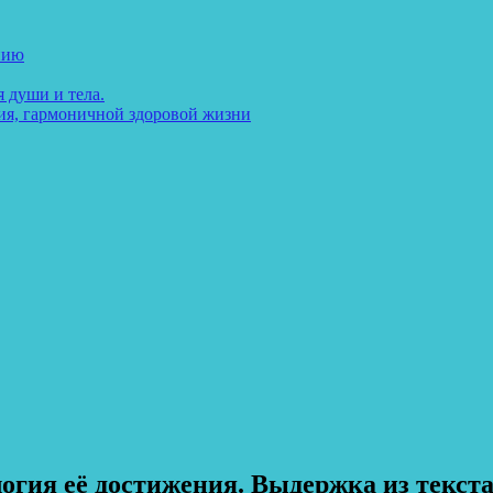
нию
 души и тела.
ия, гармоничной здоровой жизни
гия её достижения. Выдержка из текста-