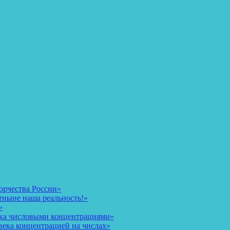
орчества России»
тныне наша реальность!»
»
ека числовыми концентрациями»
века концентрацией на числах»