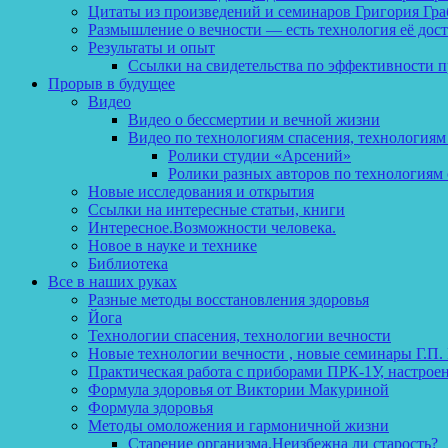
Цитаты из произведений и семинаров Григория Гра
Размышление о вечности — есть технология её дос
Результаты и опыт
Ссылки на свидетельства по эффективности 
Прорыв в будущее
Видео
Видео о бессмертии и вечной жизни
Видео по технологиям спасения, технологиям
Ролики студии «Арсений»
Ролики разных авторов по технологиям 
Новые исследования и открытия
Ссылки на интересные статьи, книги
Интересное.Возможности человека.
Новое в науке и технике
Библиотека
Все в наших руках
Разные методы восстановления здоровья
Йога
Технологии спасения, технологии вечности
Новые технологии вечности , новые семинары Г.П.
Практическая работа с приборами ПРК-1У, настрое
Формула здоровья от Виктории Макуриной
Формула здоровья
Методы омоложения и гармоничной жизни
Старение организма.Неизбежна ли старость?