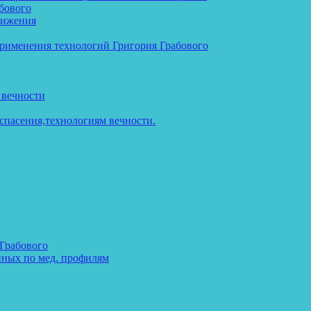
бового
тижения
применения технологий Григория Грабового
 вечности
спасения,технологиям вечности.
 Грабового
нных по мед. профилям