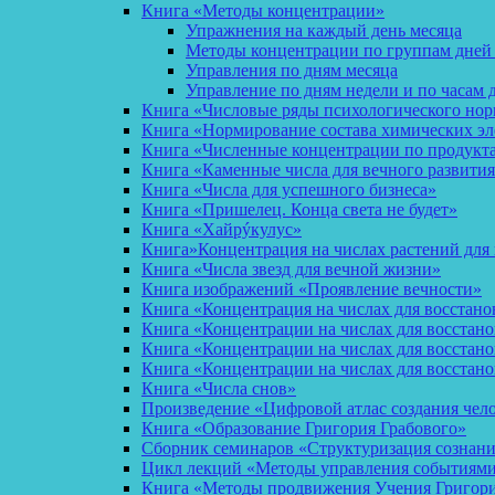
Книга «Методы концентрации»
Упражнения на каждый день месяца
Методы концентрации по группам дней
Управления по дням месяца
Управление по дням недели и по часам 
Книга «Числовые ряды психологического но
Книга «Нормирование состава химических эл
Книга «Численные концентрации по продукт
Книга «Каменные числа для вечного развития
Книга «Числа для успешного бизнеса»
Книга «Пришелец. Конца света не будет»
Книга «Хайрýкулус»
Книга»Концентрация на числах растений для 
Книга «Числа звезд для вечной жизни»
Книга изображений «Проявление вечности»
Книга «Концентрация на числах для восстано
Книга «Концентрации на числах для восстан
Книга «Концентрации на числах для восстано
Книга «Концентрации на числах для восстан
Книга «Числа снов»
Произведение «Цифровой атлас создания чел
Книга «Образование Григория Грабового»
Сборник семинаров «Структуризация сознан
Цикл лекций «Методы управления событиями 
Книга «Методы продвижения Учения Григория