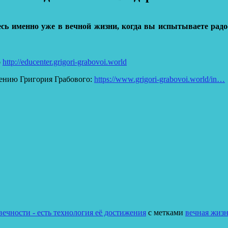
есь именно уже в вечной жизни, когда вы испытываете радо
о
http://educenter.grigori-grabovoi.world
ению Григория Грабового:
https://www.grigori-grabovoi.world/in…
ечности - есть технология её достижения
с метками
вечная жиз