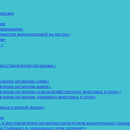
 месяца
дня
рмирования»
ементов концентрацией на числах»
ам»
 «
восстановления организма.»
вления организма собак»
овления организма кошек»
вления организма сельскохозяйственных животных и птиц.»
овления организма домашних животных и птиц»
овека и вечной жизни»
ия»
и восстановления организма посредством концентрации сознани
 Грабового в социальных сетях интернет»