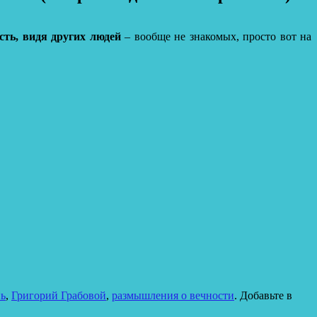
сть, видя других людей
– вообще не знакомых, просто вот на
нь
,
Григорий Грабовой
,
размышления о вечности
. Добавьте в