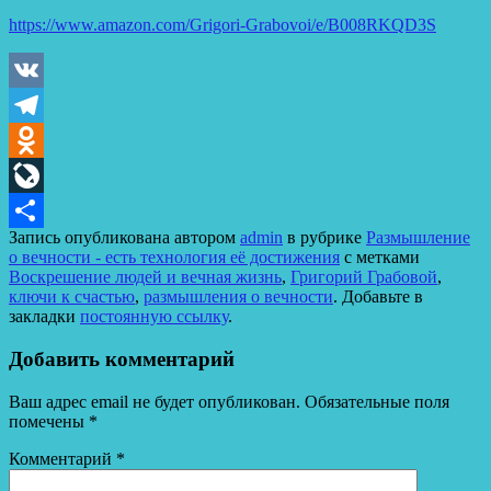
https://www.amazon.com/Grigori-Grabovoi/e/B008RKQD3S
VK
Telegram
Odnoklassniki
LiveJournal
Запись опубликована автором
admin
в рубрике
Размышление
Отправить
о вечности - есть технология её достижения
с метками
Воскрешение людей и вечная жизнь
,
Григорий Грабовой
,
ключи к счастью
,
размышления о вечности
. Добавьте в
закладки
постоянную ссылку
.
Добавить комментарий
Ваш адрес email не будет опубликован.
Обязательные поля
помечены
*
Комментарий
*