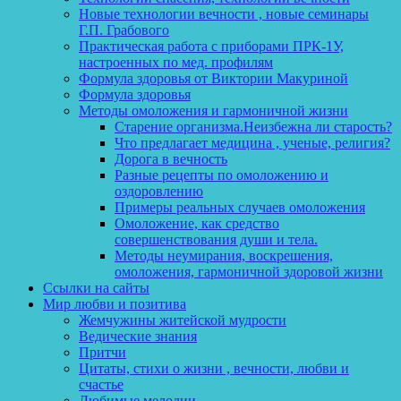
Новые технологии вечности , новые семинары
Г.П. Грабового
Практическая работа с приборами ПРК-1У,
настроенных по мед. профилям
Формула здоровья от Виктории Макуриной
Формула здоровья
Методы омоложения и гармоничной жизни
Старение организма.Неизбежна ли старость?
Что предлагает медицина , ученые, религия?
Дорога в вечность
Разные рецепты по омоложению и
оздоровлению
Примеры реальных случаев омоложения
Омоложение, как средство
совершенствования души и тела.
Методы неумирания, воскрешения,
омоложения, гармоничной здоровой жизни
Ссылки на сайты
Мир любви и позитива
Жемчужины житейской мудрости
Ведические знания
Притчи
Цитаты, стихи о жизни , вечности, любви и
счастье
Любимые мелодии