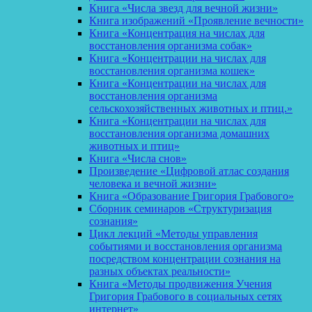
Книга «Числа звезд для вечной жизни»
Книга изображений «Проявление вечности»
Книга «Концентрация на числах для
восстановления организма собак»
Книга «Концентрации на числах для
восстановления организма кошек»
Книга «Концентрации на числах для
восстановления организма
сельскохозяйственных животных и птиц.»
Книга «Концентрации на числах для
восстановления организма домашних
животных и птиц»
Книга «Числа снов»
Произведение «Цифровой атлас создания
человека и вечной жизни»
Книга «Образование Григория Грабового»
Сборник семинаров «Структуризация
сознания»
Цикл лекций «Методы управления
событиями и восстановления организма
посредством концентрации сознания на
разных объектах реальности»
Книга «Методы продвижения Учения
Григория Грабового в социальных сетях
интернет»