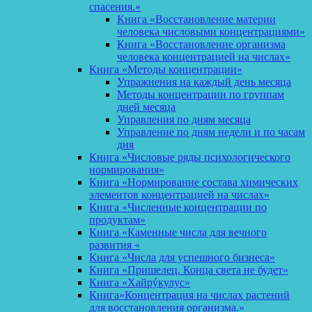
спасения.»
Книга «Восстановление материи
человека числовыми концентрациями»
Книга «Восстановление организма
человека концентрацией на числах»
Книга «Методы концентрации»
Упражнения на каждый день месяца
Методы концентрации по группам
дней месяца
Управления по дням месяца
Управление по дням недели и по часам
дня
Книга «Числовые ряды психологического
нормирования»
Книга «Нормирование состава химических
элементов концентрацией на числах»
Книга «Численные концентрации по
продуктам»
Книга «Каменные числа для вечного
развития «
Книга «Числа для успешного бизнеса»
Книга «Пришелец. Конца света не будет»
Книга «Хайрýкулус»
Книга»Концентрация на числах растений
для восстановления организма.»