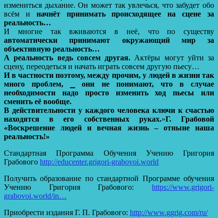
измениться дыхание. Он может так увлечься, что забудет обо
всём и
начнёт принимать происходящее на сцене за
реальность…
И многие так вживаются в неё, что по существу
автоматически принимают окружающий мир за
объективную реальность…
А реальность ведь совсем другая.
Актёры могут уйти за
сцену, переодеться и начать играть совсем другую пьесу…
И в частности поэтому, между прочим, у людей в жизни так
много проблем, ⎯ они не понимают, что в случае
необходимости надо просто изменить ход пьесы или
сменить её вообще.
В действительности у каждого человека ключи к счастью
находятся в его собственных руках.
»
Г. Грабовой
«Воскрешение людей и вечная жизнь – отныне наша
реальность!»
Стандартная Программа Обучения Учению Григория
Грабового
http://educenter.grigori-grabovoi.world
Получить образование по стандартной Программе обучения
Учению Григория Грабового:
https://www.grigori-
grabovoi.world/in…
Приобрести издания Г. П. Грабового:
http://www.ggrig.com/ru/