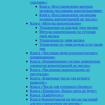
спасения.»
Книга «Восстановление материи
человека числовыми концентрациями»
Книга «Восстановление организма
человека концентрацией на числах»
Книга «Методы концентрации»
Упражнения на каждый день месяца
Методы концентрации по группам
дней месяца
Управления по дням месяца
Управление по дням недели и по часам
дня
Книга «Числовые ряды психологического
нормирования»
Книга «Нормирование состава химических
элементов концентрацией на числах»
Книга «Численные концентрации по
продуктам»
Книга «Каменные числа для вечного
развития «
Книга «Числа для успешного бизнеса»
Книга «Пришелец. Конца света не будет»
Книга «Хайрýкулус»
Книга»Концентрация на числах растений
для восстановления организма.»