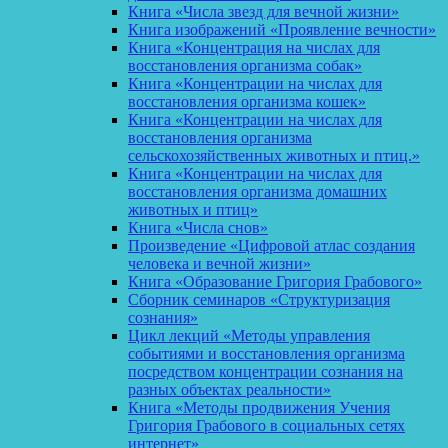
Книга «Числа звезд для вечной жизни»
Книга изображений «Проявление вечности»
Книга «Концентрация на числах для
восстановления организма собак»
Книга «Концентрации на числах для
восстановления организма кошек»
Книга «Концентрации на числах для
восстановления организма
сельскохозяйственных животных и птиц.»
Книга «Концентрации на числах для
восстановления организма домашних
животных и птиц»
Книга «Числа снов»
Произведение «Цифровой атлас создания
человека и вечной жизни»
Книга «Образование Григория Грабового»
Сборник семинаров «Структуризация
сознания»
Цикл лекций «Методы управления
событиями и восстановления организма
посредством концентрации сознания на
разных объектах реальности»
Книга «Методы продвижения Учения
Григория Грабового в социальных сетях
интернет»