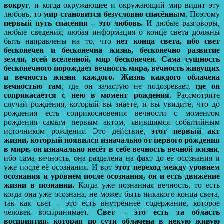
вокруг
, и когда окружающее и окружающий мир видит эту
любовь, то
мир становится безусловно спасённым
. Поэтому
первый путь спасения – это любовь.
И любые разговоры,
любые сведения, любая информация о конце света должны
быть направлены на то, что
нет конца света, ибо свет
бесконечен и бесконечна жизнь, бесконечно развитие
земли, всей вселенной, мир бесконечен
.
Сама сущность
бесконечного порождает вечность мира, вечность живущих
и вечность жизни каждого.
Жизнь каждого облачена
вечностью там
, где он зачастую не подозревает,
где он
соприкасается с нею в момент рождения
. Рассмотрите
случай рождения, который вы знаете, и вы увидите, что до
рождения есть соприкосновения вечности с моментом
рождения самым первым актом, явившимся событийным
источником рождения. Это действие,
этот первый акт
жизни, который появился изначально от первого рождения
в мире, он изначально несёт в себе вечность вечной жизни
,
ибо сама вечность, она разделена на факт до её осознания и
уже после её осознания. И вот
этот переход между уровнем
осознания и уровнем после осознания, он и есть движение
жизни в познании.
Когда уже познанная вечность, то есть
когда она уже осознана, не может быть никакого конца света,
так как свет – это есть внутреннее содержание, которое
человек воспринимает.
Свет – это есть та область
восприятия, которая по сути облачена в некую живую