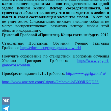
клетки вашего организма – они сосредоточены на одной
задаче вечной жизни.
Вектор сосредоточенности, он
существует абсолютно, потому что он находится в любви и
имеет в своей составляющей элементы любви.
То есть он
не уничтожим. Следовательно никакие внешние события не
могут воспрепятствовать развитию вектора любви этой
области информации».
Григорий Грабовой «Пришелец. Конца света не будет» 2012
Стандартная Программа Обучения Учению Григория
Грабового
http://educenter.grigori-grabovoi.world
Получить образование по стандартной Программе обучения
Учению Григория Грабового:
https://www.grigori-
grabovoi.world/in…
Приобрести издания Г. П. Грабового:
http://www.ggrig.com/ru/
https://www.amazon.com/Grigori-Grabovoi/e/B008RKQD3S
VK