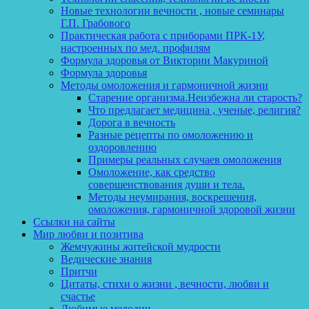
Новые технологии вечности , новые семинары
Г.П. Грабового
Практическая работа с приборами ПРК-1У,
настроенных по мед. профилям
Формула здоровья от Виктории Макуриной
Формула здоровья
Методы омоложения и гармоничной жизни
Старение организма.Неизбежна ли старость?
Что предлагает медицина , ученые, религия?
Дорога в вечность
Разные рецепты по омоложению и
оздоровлению
Примеры реальных случаев омоложения
Омоложение, как средство
совершенствования души и тела.
Методы неумирания, воскрешения,
омоложения, гармоничной здоровой жизни
Ссылки на сайты
Мир любви и позитива
Жемчужины житейской мудрости
Ведические знания
Притчи
Цитаты, стихи о жизни , вечности, любви и
счастье
Любимые мелодии