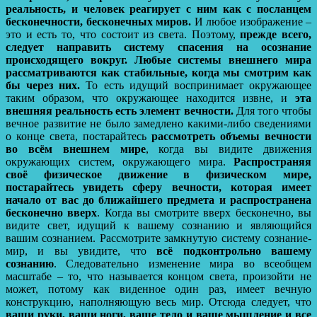
реальность, и человек реагирует с ним как с посланцем
бесконечности, бесконечных миров.
И любое изображение –
это и есть то, что состоит из света. Поэтому,
прежде всего,
следует направить систему спасения на осознание
происходящего вокруг.
Любые системы внешнего мира
рассматриваются как стабильные, когда мы смотрим как
бы через них.
То есть идущий воспринимает окружающее
таким образом, что окружающее находится извне, и
эта
внешняя реальность есть элемент вечности.
Для того чтобы
вечное развитие не было замедлено какими-либо сведениями
о конце света, постарайтесь
рассмотреть объемы вечности
во всём внешнем мире
, когда вы видите движения
окружающих систем, окружающего мира.
Распространяя
своё физическое движение в физическом мире,
постарайтесь увидеть сферу вечности, которая имеет
начало от вас до ближайшего предмета и распространена
бесконечно вверх
. Когда вы смотрите вверх бесконечно, вы
видите свет, идущий к вашему сознанию и являющийся
вашим сознанием. Рассмотрите замкнутую систему сознание-
мир, и вы увидите, что
всё подконтрольно вашему
сознанию
. Следовательно изменение мира во всеобщем
масштабе – то, что называется концом света, произойти не
может, потому как виденное один раз, имеет вечную
конструкцию, наполняющую весь мир. Отсюда следует, что
ваши руки, ваши ноги, ваше тело и ваше мышление и все