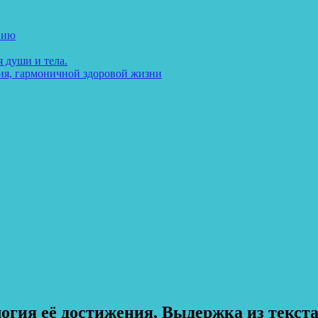
нию
 души и тела.
ия, гармоничной здоровой жизни
гия её достижения. Выдержка из текста- 