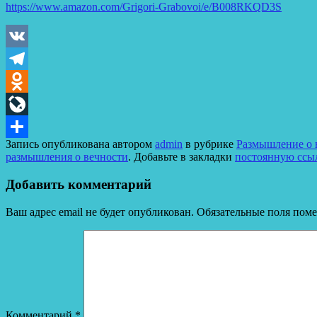
https://www.amazon.com/Grigori-Grabovoi/e/B008RKQD3S
VK
Telegram
Odnoklassniki
LiveJournal
Запись опубликована автором
admin
в рубрике
Размышление о в
Отправить
размышления о вечности
. Добавьте в закладки
постоянную ссы
Добавить комментарий
Ваш адрес email не будет опубликован.
Обязательные поля пом
Комментарий
*