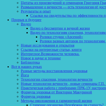
Цитаты из произведений и семинаров Григория Гра
Размышление о вечности — есть технология её дос
Результаты и опыт
Ссылки на свидетельства по эффективности 
Прорыв в будущее
Видео
Видео о бессмертии и вечной жизни
Видео по технологиям спасения, технологиям
Ролики студии «Арсений»
Ролики разных авторов по технологиям 
Новые исследования и открытия
Ссылки на интересные статьи, книги
Интересное.Возможности человека.
Новое в науке и технике
Библиотека
Все в наших руках
Разные методы восстановления здоровья
Йога
Технологии спасения, технологии вечности
Новые технологии вечности , новые семинары Г.П.
Практическая работа с приборами ПРК-1У, настрое
Формула здоровья от Виктории Макуриной
Формула здоровья
Методы омоложения и гармоничной жизни
Старение организма.Неизбежна ли старость?