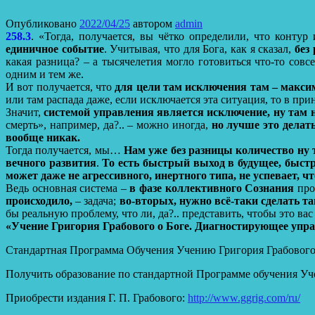
Опубликовано
2022/04/25
автором
admin
258.3
. «Тогда, получается, вы чётко определили, что конту
единичное событие
. Учитывая, что для Бога, как я сказал,
без
какая разница? – а тысячелетия могло готовиться что-то сов
одним и тем же.
И вот получается, что
для цели там исключения там – макс
или там распада даже, если исключается эта ситуация, то в при
Значит,
системой управления является исключение, ну там 
смерть», например, да?.. – можно иногда,
но лучше это делать
вообще никак.
Тогда получается, мы…
Нам уже без разницы количество ну 
вечного развития
.
То есть быстрый выход в будущее, быстр
может даже не агрессивного, инертного типа, не успевает, чт
Ведь основная система –
в фазе коллективного Сознания
про
происходило,
– задача;
во-вторых, нужно всё-таки сделать та
бы реальную проблему, что ли, да?.. представить, чтобы это вас
«Учение Григория Грабового о Боге. Диагностирующее упр
Стандартная Программа Обучения Учению Григория Грабовог
Получить образование по стандартной Программе обучения Уч
Приобрести издания Г. П. Грабового:
http://www.ggrig.com/ru/