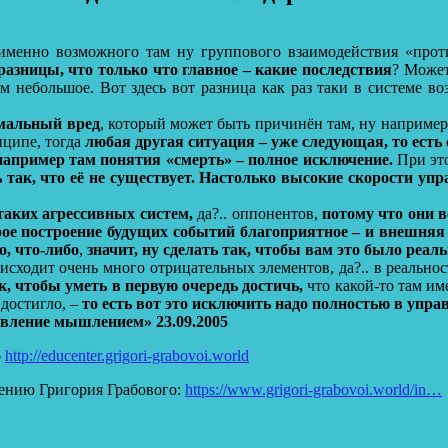
р именно возможного там ну группового взаимодействия «прот
 разницы, что только что главное – какие последствия
? Может
сем небольшое. Вот здесь вот разница как раз таки в системе в
имальный вред
, который может быть причинён там, ну например 
нципе, тогда
любая другая ситуация – уже следующая, то есть
например там понятия «смерть» – полное исключение.
При это
 так, что её не существует.
Настолько высокие скорости управ
таких агрессивных систем,
да?.. оппонентов,
потому что они в
ое построение будущих событий благоприятное – и внешняя с
о, что-либо
,
значит, ну сделать так, чтобы вам это было реал
исходит очень много отрицательных элементов, да?.. в реально
к, чтобы уметь в первую очередь достичь,
что какой-то там име
 достигло, –
то есть вот это исключить надо полностью в упра
авление мышлением» 23.09.2005
о
http://educenter.grigori-grabovoi.world
ению Григория Грабового:
https://www.grigori-grabovoi.world/in…