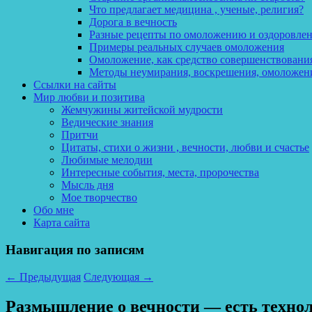
Что предлагает медицина , ученые, религия?
Дорога в вечность
Разные рецепты по омоложению и оздоровле
Примеры реальных случаев омоложения
Омоложение, как средство совершенствования
Методы неумирания, воскрешения, омоложен
Ссылки на сайты
Мир любви и позитива
Жемчужины житейской мудрости
Ведические знания
Притчи
Цитаты, стихи о жизни , вечности, любви и счастье
Любимые мелодии
Интересные события, места, пророчества
Мысль дня
Мое творчество
Обо мне
Карта сайта
Навигация по записям
←
Предыдущая
Следующая
→
Размышление о вечности — есть техноло