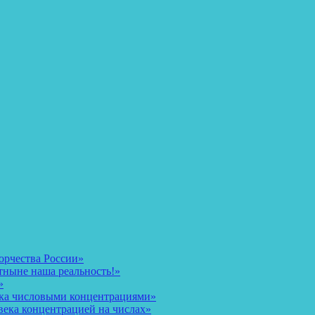
орчества России»
тныне наша реальность!»
»
ека числовыми концентрациями»
века концентрацией на числах»