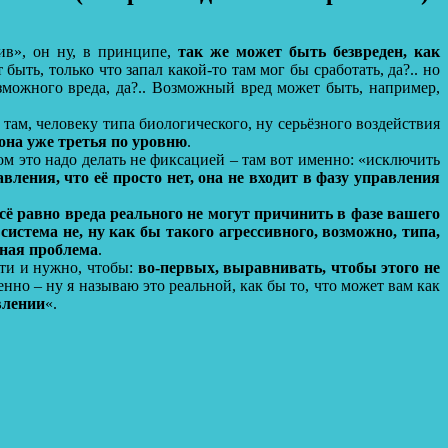
ив», он ну, в принципе,
так же может быть безвреден, как
 быть, только что запал какой-то там мог бы сработать, да?.. но
озможного вреда, да?.. Возможный вред может быть, например,
там, человеку типа биологического, ну серьёзного воздействия
 она уже третья по уровню
.
м это надо делать не фиксацией – там вот именно: «исключить
ления, что её просто нет, она не входит в фазу управления
сё равно вреда реального не могут причинить в фазе вашего
истема не, ну как бы такого агрессивного, возможно, типа,
ьная проблема
.
сти и нужно, чтобы:
во-первых, выравнивать, чтобы этого не
нно – ну я называю это реальной, как бы то, что может вам как
влении
«.