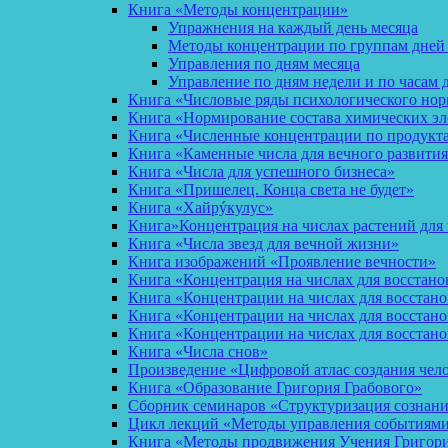
Книга «Методы концентрации»
Упражнения на каждый день месяца
Методы концентрации по группам дней
Управления по дням месяца
Управление по дням недели и по часам 
Книга «Числовые ряды психологического но
Книга «Нормирование состава химических эл
Книга «Численные концентрации по продукт
Книга «Каменные числа для вечного развития
Книга «Числа для успешного бизнеса»
Книга «Пришелец. Конца света не будет»
Книга «Хайрýкулус»
Книга»Концентрация на числах растений для 
Книга «Числа звезд для вечной жизни»
Книга изображений «Проявление вечности»
Книга «Концентрация на числах для восстано
Книга «Концентрации на числах для восстан
Книга «Концентрации на числах для восстано
Книга «Концентрации на числах для восстан
Книга «Числа снов»
Произведение «Цифровой атлас создания чел
Книга «Образование Григория Грабового»
Сборник семинаров «Структуризация сознан
Цикл лекций «Методы управления событиями 
Книга «Методы продвижения Учения Григория