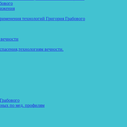
бового
тижения
применения технологий Григория Грабового
 вечности
спасения,технологиям вечности.
 Грабового
нных по мед. профилям