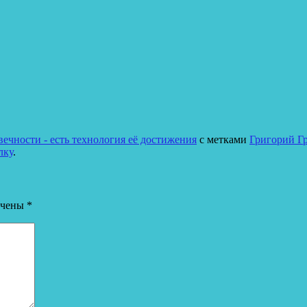
ечности - есть технология её достижения
с метками
Григорий Г
лку
.
ечены
*