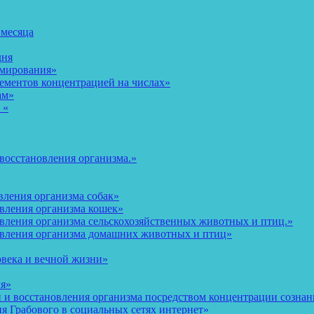
 месяца
дня
рмирования»
ементов концентрацией на числах»
ам»
 «
восстановления организма.»
вления организма собак»
овления организма кошек»
вления организма сельскохозяйственных животных и птиц.»
овления организма домашних животных и птиц»
овека и вечной жизни»
ия»
и восстановления организма посредством концентрации сознани
 Грабового в социальных сетях интернет»