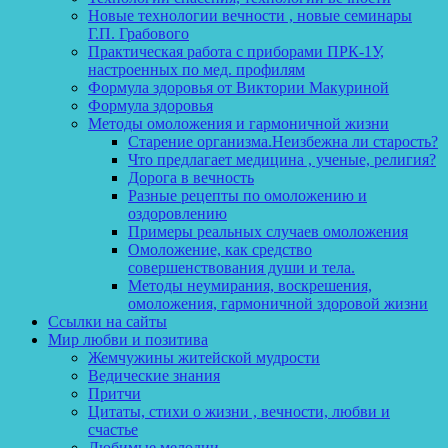
Новые технологии вечности , новые семинары
Г.П. Грабового
Практическая работа с приборами ПРК-1У,
настроенных по мед. профилям
Формула здоровья от Виктории Макуриной
Формула здоровья
Методы омоложения и гармоничной жизни
Старение организма.Неизбежна ли старость?
Что предлагает медицина , ученые, религия?
Дорога в вечность
Разные рецепты по омоложению и
оздоровлению
Примеры реальных случаев омоложения
Омоложение, как средство
совершенствования души и тела.
Методы неумирания, воскрешения,
омоложения, гармоничной здоровой жизни
Ссылки на сайты
Мир любви и позитива
Жемчужины житейской мудрости
Ведические знания
Притчи
Цитаты, стихи о жизни , вечности, любви и
счастье
Любимые мелодии