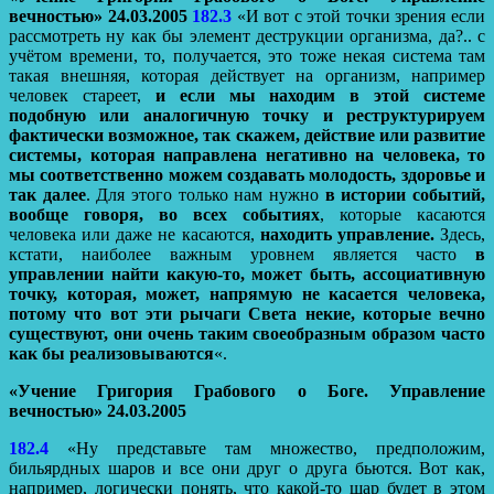
вечностью» 24.03.2005
182.3
«И вот с этой точки зрения если
рассмотреть ну как бы элемент деструкции организма, да?.. с
учётом времени, то, получается, это тоже некая система там
такая внешняя, которая действует на организм, например
человек стареет,
и если мы находим в этой системе
подобную или аналогичную точку и реструктурируем
фактически возможное, так скажем, действие или развитие
системы, которая направлена негативно на человека, то
мы соответственно можем создавать молодость, здоровье и
так далее
. Для этого только нам нужно
в истории событий,
вообще говоря, во всех событиях
, которые касаются
человека или даже не касаются,
находить управление.
Здесь,
кстати, наиболее важным уровнем является часто
в
управлении найти какую-то, может быть, ассоциативную
точку, которая, может, напрямую не касается человека,
потому что вот эти рычаги Света некие, которые вечно
существуют, они очень таким своеобразным образом часто
как бы реализовываются
«.
«Учение Григория Грабового о Боге. Управление
вечностью» 24.03.2005
182.4
«Ну представьте там множество, предположим,
бильярдных шаров и все они друг о друга бьются. Вот как,
например, логически понять, что какой-то шар будет в этом