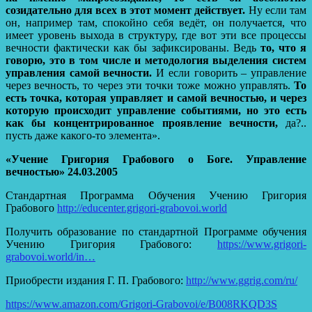
созидательно для всех в этот момент действует.
Ну если там
он, например там, спокойно себя ведёт, он получается, что
имеет уровень выхода в структуру, где вот эти все процессы
вечности фактически как бы зафиксированы. Ведь
то, что я
говорю, это в том числе и методология выделения систем
управления самой вечности.
И если говорить – управление
через вечность, то через эти точки тоже можно управлять.
То
есть точка, которая управляет и самой вечностью, и через
которую происходит управление событиями, но это есть
как бы концентрированное проявление вечности,
да?..
пусть даже какого-то элемента».
«Учение Григория Грабового о Боге. Управление
вечностью» 24.03.2005
Стандартная Программа Обучения Учению Григория
Грабового
http://educenter.grigori-grabovoi.world
Получить образование по стандартной Программе обучения
Учению Григория Грабового:
https://www.grigori-
grabovoi.world/in…
Приобрести издания Г. П. Грабового:
http://www.ggrig.com/ru/
https://www.amazon.com/Grigori-Grabovoi/e/B008RKQD3S