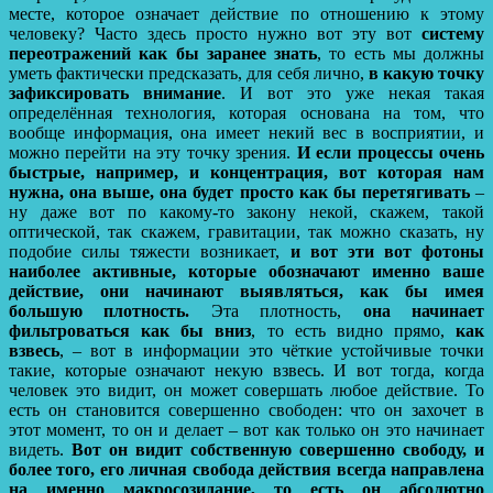
месте, которое означает действие по отношению к этому
человеку? Часто здесь просто нужно вот эту вот
систему
переотражений как бы заранее знать
, то есть мы должны
уметь фактически предсказать, для себя лично,
в какую точку
зафиксировать внимание
. И вот это уже некая такая
определённая технология, которая основана на том, что
вообще информация, она имеет некий вес в восприятии, и
можно перейти на эту точку зрения.
И если процессы очень
быстрые, например, и концентрация, вот которая нам
нужна, она выше, она будет просто как бы перетягивать
–
ну даже вот по какому-то закону некой, скажем, такой
оптической, так скажем, гравитации, так можно сказать, ну
подобие силы тяжести возникает,
и вот эти вот фотоны
наиболее активные, которые обозначают именно ваше
действие, они начинают выявляться, как бы имея
большую плотность.
Эта плотность,
она начинает
фильтроваться как бы вниз
, то есть видно прямо,
как
взвесь
, – вот в информации это чёткие устойчивые точки
такие, которые означают некую взвесь. И вот тогда, когда
человек это видит, он может совершать любое действие. То
есть он становится совершенно свободен: что он захочет в
этот момент, то он и делает – вот как только он это начинает
видеть.
Вот он видит собственную совершенно свободу, и
более того, его личная свобода действия всегда направлена
на именно макросозидание, то есть он абсолютно