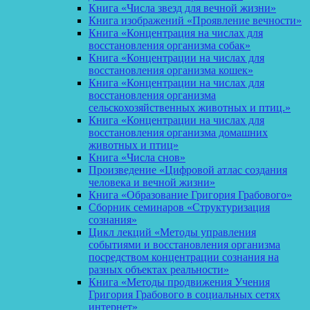
Книга «Числа звезд для вечной жизни»
Книга изображений «Проявление вечности»
Книга «Концентрация на числах для
восстановления организма собак»
Книга «Концентрации на числах для
восстановления организма кошек»
Книга «Концентрации на числах для
восстановления организма
сельскохозяйственных животных и птиц.»
Книга «Концентрации на числах для
восстановления организма домашних
животных и птиц»
Книга «Числа снов»
Произведение «Цифровой атлас создания
человека и вечной жизни»
Книга «Образование Григория Грабового»
Сборник семинаров «Структуризация
сознания»
Цикл лекций «Методы управления
событиями и восстановления организма
посредством концентрации сознания на
разных объектах реальности»
Книга «Методы продвижения Учения
Григория Грабового в социальных сетях
интернет»