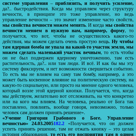
системе управления
–
приблизить, и получить усиление,
да?.. быстродействия. Когда мы управляем через структуру
вечности, в принципе это тоже управление, но ведь
управление вечности – это значит изменение часто свойств,
мы свойства вечности можем менять
. И когда
мы свойства
вечности меняем в нужную нам, например, форму
, то
получается, что вот, чтобы не осуществилось какого-то
действия, мы можем сделать очень простую вещь.
Ну чтобы
там ядерная бомба не упала на какой-то участок земли, мы
можем сделать маленький участок вечным
, то есть чтобы
он не был подвержен ядерному уничтожению, там есть
растительность, да?.. или там люди. И всё. И как бы мы эту
систему фиксируем, и нет возможности свершиться событию.
То есть мы не влияем на саму там бомбу, например, а это
может быть косвенное влияние на политическую систему, на
какую-то социальную, или просто на мнение одного человека,
который возле этой ядерной кнопки. Получается, что, когда
мы действуем, желательно вот отслеживать, на что конкретно
или на кого мы влияем. На человека, реально от Бога так
поставлено, повлиять, вообще говоря, невозможно, только
человек сам должен принять решение».
«Учение Григория Грабового о Боге. Управление
вечностью» 24.03.2005
182.2
«Получается, что он должен
успеть принять решение, там не отжать кнопку – это целая
история образования,
то есть его восприятия там в одном