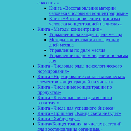
спасения.»
Книга «Восстановление материи
человека числовыми концентрациями»
Книга «Восстановление организма
человека концентрацией на числах»
Книга «Методы концентрации»
Упражнения на каждый день месяца
Методы концентрации по группам
дней месяца
Управления по дням месяца
Управление по дням недели и по часам
дня
Книга «Числовые ряды психологического
нормирования»
Книга «Нормирование состава химических
элементов концентрацией на числах»
Книга «Численные концентрации по
продуктам»
Книга «Каменные числа для вечного
развития «
Книга «Числа для успешного бизнеса»
Книга «Пришелец. Конца света не будет»
Книга «Хайрýкулус»
Книга»Концентрация на числах растений
для восстановления организма.»