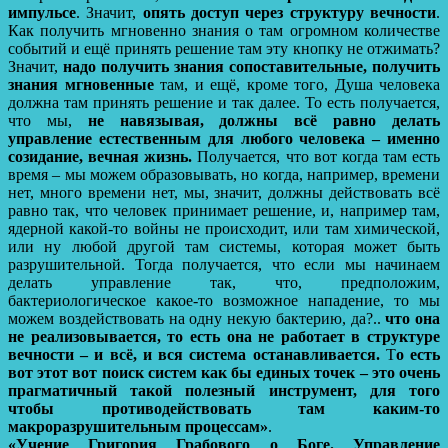
импульсе
. Значит,
опять доступ через структуру вечности
.
Как получить мгновенно знания о там огромном количестве
событий и ещё принять решение там эту кнопку не отжимать?
Значит,
надо получить знания сопоставительные, получить
знания мгновенные
там, и ещё, кроме того, Душа человека
должна там принять решение и так далее. То есть получается,
что мы,
не навязывая, должны всё равно делать
управление естественным для любого человека – именно
созидание, вечная жизнь.
Получается, что вот когда там есть
время – мы можем образовывать, но когда, например, времени
нет, много времени нет, мы, значит, должны действовать всё
равно так, что человек принимает решение, и, например там,
ядерной какой-то войны не происходит, или там химической,
или ну любой другой там системы, которая может быть
разрушительной. Тогда получается, что если мы начинаем
делать управление так, что, предположим,
бактериологическое какое-то возможное нападение, то мы
можем воздействовать на одну некую бактерию, да?..
что она
не реализовывается, то есть она не работает в структуре
вечности – и всё, и вся система останавливается.
Т
о есть
вот этот вот поиск систем как бы единых точек – это очень
прагматичный такой полезный инструмент, для того
чтобы противодействовать там каким-то
макроразрушительным процессам»
.
«Учение Григория Грабового о Боге. Управление