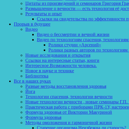
Цитаты из произведений и семинаров Григория Гра
Размышление о вечности — есть технология её дос
Результаты и опыт
Ссылки на свидетельства по эффективности 
Прорыв в будущее
Видео
Видео о бессмертии и вечной жизни
Видео по технологиям спасения, технологиям
Ролики студии «Арсений»
Ролики разных авторов по технологиям 
Новые исследования и открытия
Ссылки на интересные статьи, книги
Интересное.Возможности человека.
Новое в науке и технике
Библиотека
Все в наших руках
Разные методы восстановления здоровья
Йога
Технологии спасения, технологии вечности
Новые технологии вечности , новые семинары Г.П.
Практическая работа с приборами ПРК-1У, настрое
Формула здоровья от Виктории Макуриной
Формула здоровья
Методы омоложения и гармоничной жизни
Старение организма.Неизбежна ли старость?