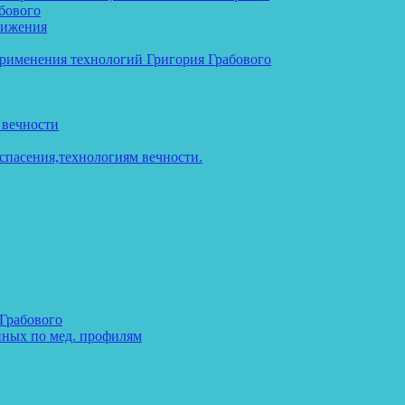
бового
тижения
применения технологий Григория Грабового
 вечности
спасения,технологиям вечности.
 Грабового
нных по мед. профилям