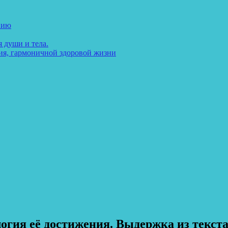
нию
 души и тела.
ия, гармоничной здоровой жизни
гия её достижения. Выдержка из текста-