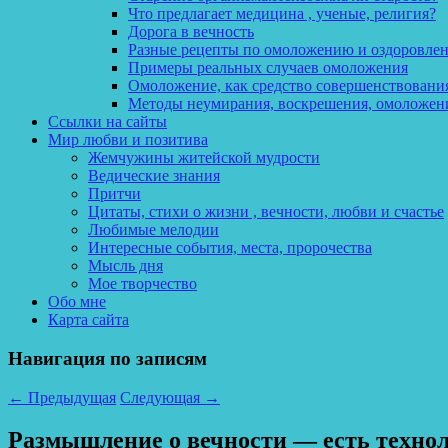
Что предлагает медицина , ученые, религия?
Дорога в вечность
Разные рецепты по омоложению и оздоровле
Примеры реальных случаев омоложения
Омоложение, как средство совершенствования
Методы неумирания, воскрешения, омоложен
Ссылки на сайты
Мир любви и позитива
Жемчужины житейской мудрости
Ведические знания
Притчи
Цитаты, стихи о жизни , вечности, любви и счастье
Любимые мелодии
Интересные события, места, пророчества
Мысль дня
Мое творчество
Обо мне
Карта сайта
Навигация по записям
←
Предыдущая
Следующая
→
Размышление о вечности — есть техноло