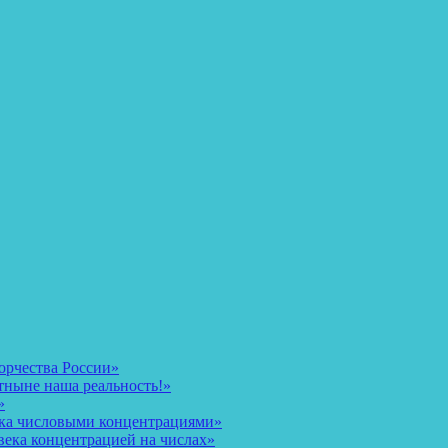
орчества России»
тныне наша реальность!»
»
ека числовыми концентрациями»
века концентрацией на числах»