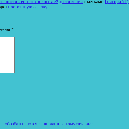
ечности - есть технология её достижения
с метками
Григорий Г
адки
постоянную ссылку
.
ечены
*
как обрабатываются ваши данные комментариев
.