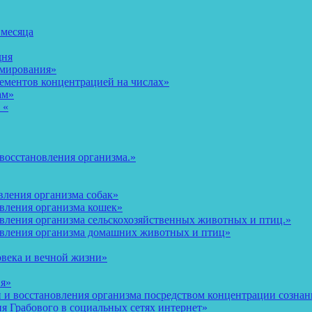
 месяца
дня
рмирования»
ементов концентрацией на числах»
ам»
 «
восстановления организма.»
вления организма собак»
овления организма кошек»
вления организма сельскохозяйственных животных и птиц.»
овления организма домашних животных и птиц»
овека и вечной жизни»
ия»
и восстановления организма посредством концентрации сознани
 Грабового в социальных сетях интернет»