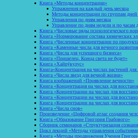
Книга «Методы концентрации»
Упражнения на каждый день месяца
Методы концентрации по группам дней
Управления по дням месяца
Управление по дням недели и по часам 
Книга «Числовые ряды психологического но
Книга «Нормирование состава химических эл
Книга «Численные концентрации по продукт
Книга «Каменные числа для вечного развития
Книга «Числа для успешного бизнеса»
Книга «Пришелец. Конца света не будет»
Книга «Хайрýкулус»
Книга»Концентрация на числах растений для 
Книга «Числа звезд для вечной жизни»
Книга изображений «Проявление вечности»
Книга «Концентрация на числах для восстано
Книга «Концентрации на числах для восстан
Книга «Концентрации на числах для восстано
Книга «Концентрации на числах для восстан
Книга «Числа снов»
Произведение «Цифровой атлас создания чел
Книга «Образование Григория Грабового»
Сборник семинаров «Структуризация сознан
Цикл лекций «Методы управления событиями 
Книга «Методы продвижения Учения Григория