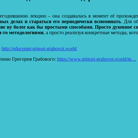
 сегодняшнюю лекцию – она создавалась в момент её прохожде
вых делах и стараться его периодически вспоминать
. Для о
ие ну более как бы простыми способами.
Просто духовное с
и-то методологиями
, а просто реализуя конкретные методы, кот
о
http://educenter.grigori-grabovoi.world
ению Григория Грабового:
https://www.grigori-grabovoi.world/in…