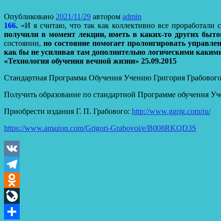
Опубликовано
2021/11/29
автором
admin
166.
«И я считаю, что так как коллективно все проработали
получили в момент лекции, иметь в каких-то других быто
состоянии,
но состояние помогает пролонгировать управлен
как бы не усиливая там дополнительно логическими каким
«Технология обучения вечной жизни» 25.09.2015
Стандартная Программа Обучения Учению Григория Грабовог
Получить образование по стандартной Программе обучения Уч
Приобрести издания Г. П. Грабового:
http://www.ggrig.com/ru/
https://www.amazon.com/Grigori-Grabovoi/e/B008RKQD3S
VK
Telegram
Odnoklassniki
LiveJournal