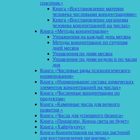
спасения.»
Книга «Восстановление материи
человека числовыми концентрациями»
Книга «Восстановление организма
человека концентрацией на числах»
Книга «Методы концентрации»
Упражнения на каждый день месяца
Методы концентрации по группам
дней месяца
Управления по дням месяца
Управление по дням недели и по часам
дня
Книга «Числовые ряды психологического
нормирования»
Книга «Нормирование состава химических
элементов концентрацией на числах»
Книга «Численные концентрации по
продуктам»
Книга «Каменные числа для вечного
развития «
Книга «Числа для успешного бизнеса»
Книга «Пришелец. Конца света не будет»
Книга «Хайрýкулус»
Книга»Концентрация на числах растений
для восстановления организма.»