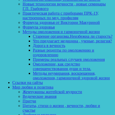
Новые технологии вечности , новые семинары
Г.П. Грабового
Практическая работа с приборами ПРК-1У,
настроенных по мед. профилям
Формула здоровья от Виктории Макуриной
Формула здоровья
Методы омоложения и гармоничной жизни
Старение организма.Неизбежна ли старость?
Что предлагает медицина , ученые, религия?
Дорога в вечность
Разные рецепты по омоложению и
оздоровлению
Примеры реальных случаев омоложения
Омоложение, как средство
совершенствования души и тела.
Методы неумирания, воскрешения,
омоложения, гармоничной здоровой жизни
Ссылки на сайты
Мир любви и позитива
Жемчужины житейской мудрости
Ведические знания
Притчи
Цитаты, стихи о жизни , вечности, любви и
счастье
Любимые мелодии