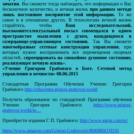
зачатия
. Вы сможете тогда наблюдать, что информации о Вас
бесконечное количество, и вечная жизнь
при данном методе
лишь постоянное восприятие этой информации.
То же
самое и в отношении других. В технологиях вечной жизни
старайтесь, чтобы
Ваш исследовательский,
высокоинтеллектуальный посыл совмещался в одном
пространстве мышления с духом, находящимся в
созерцающе-управляющем состоянии.
Так Вы сможете
многообразные сетевые конструкции управления
, при
которых нужно воспринимать все перемещения опорных
областей,
спроецировать на спокойное духовное состояние,
реализующее вечную жизнь
».
«Учение Григория Грабового о Боге. Сетевой метод
управления в вечности» 08.06.2015
Стандартная Программа Обучения Учению Григория
Грабового
http://educenter.grigori-grabovoi.world
Получить образование по стандартной Программе обучения
Учению Григория Грабового:
https://www.grigori-
grabovoi.world/in…
Приобрести издания Г. П. Грабового:
http://www.ggrig.com/ru/
https://www.amazon.com/Grigori-Grabovoi/e/B008RKQD3S