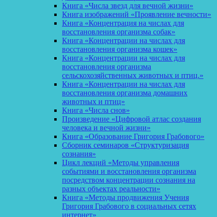
Книга «Числа звезд для вечной жизни»
Книга изображений «Проявление вечности»
Книга «Концентрация на числах для
восстановления организма собак»
Книга «Концентрации на числах для
восстановления организма кошек»
Книга «Концентрации на числах для
восстановления организма
сельскохозяйственных животных и птиц.»
Книга «Концентрации на числах для
восстановления организма домашних
животных и птиц»
Книга «Числа снов»
Произведение «Цифровой атлас создания
человека и вечной жизни»
Книга «Образование Григория Грабового»
Сборник семинаров «Структуризация
сознания»
Цикл лекций «Методы управления
событиями и восстановления организма
посредством концентрации сознания на
разных объектах реальности»
Книга «Методы продвижения Учения
Григория Грабового в социальных сетях
интернет»