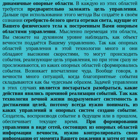
динамичные опорные области
. В каждую из этих областей
требуется
предварительно заложить цель управления
.
Дальше при использовании этого метода Вы создаёте в своём
сознании
серебристо-белого цвета отрезки света, идущие от
Вашего физического тела к построенным Вами опорным
областями управления
. Мысленно перемещая эти области,
Вы сможете на духовном уровне наблюдать, как объект
вечности поддаётся Вашему управлению. Так как опорных
областей управления в этой технологии много и они
обладают высокими скоростями, то могут происходить
события, реализующие цель управления, но при этом сразу не
прослеживаются, из каких опорных областей сформировались
события. Возникает впечатление чуда. Вообще говоря, в
вечности много ситуаций, когда благоприятные события
складываются как бы чудесным образом. Задачей управления
в этих случаях
является постараться разобраться, какие
действия явились причиной реализации событий.
Так как
технология вечной жизни подразумевает системность в
достижении целей, поэтому всегда нужно понимать, из
каких управлений и опорных систем создано событие
.
Создатель, воспроизводя событие в будущем или в прошлом,
обеспечивает текущее время.
При формировании
управления в виде сетей, состоящих из опорных областей
информации вечности, нужно контролировать свою
информацию от момента Вашего рождения и затем от мига