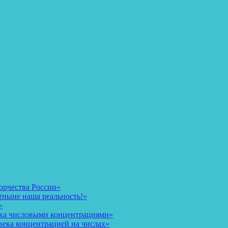
орчества России»
тныне наша реальность!»
»
ека числовыми концентрациями»
века концентрацией на числах»