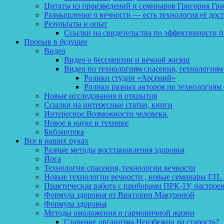
Цитаты из произведений и семинаров Григория Гра
Размышление о вечности — есть технология её дос
Результаты и опыт
Ссылки на свидетельства по эффективности 
Прорыв в будущее
Видео
Видео о бессмертии и вечной жизни
Видео по технологиям спасения, технологиям
Ролики студии «Арсений»
Ролики разных авторов по технологиям 
Новые исследования и открытия
Ссылки на интересные статьи, книги
Интересное.Возможности человека.
Новое в науке и технике
Библиотека
Все в наших руках
Разные методы восстановления здоровья
Йога
Технологии спасения, технологии вечности
Новые технологии вечности , новые семинары Г.П.
Практическая работа с приборами ПРК-1У, настрое
Формула здоровья от Виктории Макуриной
Формула здоровья
Методы омоложения и гармоничной жизни
Старение организма.Неизбежна ли старость?