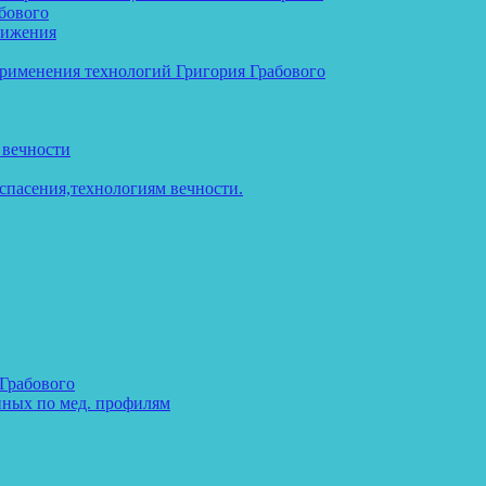
бового
тижения
применения технологий Григория Грабового
 вечности
спасения,технологиям вечности.
 Грабового
нных по мед. профилям