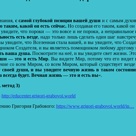
знания,
с самой глубокой позиции вашей души
и с самым духов
о таким, какой он есть сейчас.
Но создавая его таким, какой он
 увидите, что пороки — это вовсе и не пороки, а неправильно
ьность есть везде
, надо только лишь сделать один шаг навстреч
вы увидите, что Вселенная стала вашей, и вы увидите, что Создат
ощником Создателя, и вы являетесь помощником любому другому и
сть ваша душа.
Посмотрите на неё, и вы увидите свет жизни. Эт
души — это и есть Мир
. Вы видите Мир, потому что его видит 
нение со всем Миром, со всем Миром, который существует везд
т своей души, и вы увидите вечную жизнь в таком состояни
на всегда будет. Вечная жизнь — это и есть вы
«.
 метод 3)
о
http://educenter.grigori-grabovoi.world
ению Григория Грабового:
https://www.grigori-grabovoi.world/in…