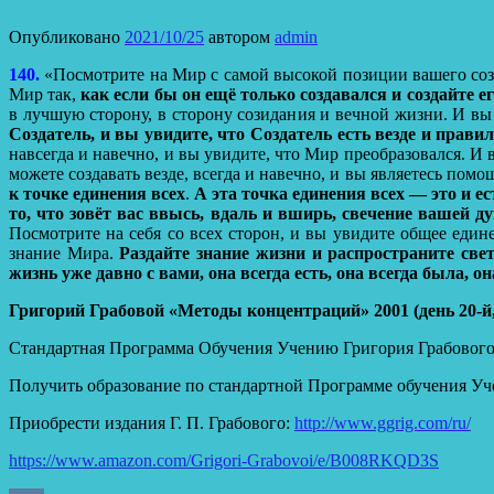
Опубликовано
2021/10/25
автором
admin
140.
«Посмотрите на Мир с самой высокой позиции вашего со
Мир так,
как если бы он ещё только создавался и создайте ег
в лучшую сторону, в сторону созидания и вечной жизни. И вы
Создатель, и вы увидите, что Создатель есть везде и правил
навсегда и навечно, и вы увидите, что Мир преобразовался. И 
можете создавать везде, всегда и навечно, и вы являетесь пом
к точке единения всех
.
А эта точка единения всех — это и е
то, что зовёт вас ввысь, вдаль и вширь, свечение вашей 
Посмотрите на себя со всех сторон, и вы увидите общее еди
знание Мира.
Раздайте знание жизни и распространите све
жизнь уже давно с вами, она всегда есть, она всегда была, о
Григорий Грабовой «Методы концентраций» 2001 (день 20-й,
Стандартная Программа Обучения Учению Григория Грабовог
Получить образование по стандартной Программе обучения Уч
Приобрести издания Г. П. Грабового:
http://www.ggrig.com/ru/
https://www.amazon.com/Grigori-Grabovoi/e/B008RKQD3S