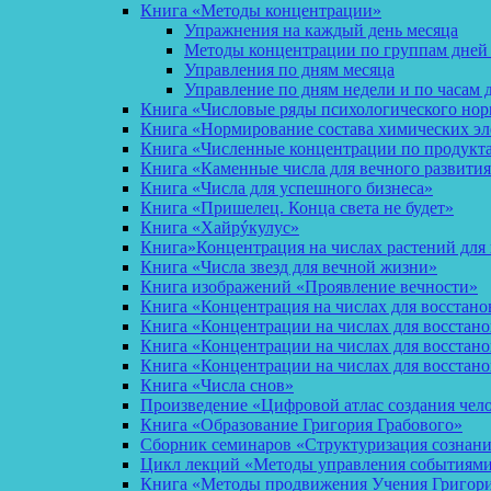
Книга «Методы концентрации»
Упражнения на каждый день месяца
Методы концентрации по группам дней
Управления по дням месяца
Управление по дням недели и по часам 
Книга «Числовые ряды психологического но
Книга «Нормирование состава химических эл
Книга «Численные концентрации по продукт
Книга «Каменные числа для вечного развития
Книга «Числа для успешного бизнеса»
Книга «Пришелец. Конца света не будет»
Книга «Хайрýкулус»
Книга»Концентрация на числах растений для 
Книга «Числа звезд для вечной жизни»
Книга изображений «Проявление вечности»
Книга «Концентрация на числах для восстано
Книга «Концентрации на числах для восстан
Книга «Концентрации на числах для восстано
Книга «Концентрации на числах для восстан
Книга «Числа снов»
Произведение «Цифровой атлас создания чел
Книга «Образование Григория Грабового»
Сборник семинаров «Структуризация сознан
Цикл лекций «Методы управления событиями 
Книга «Методы продвижения Учения Григория