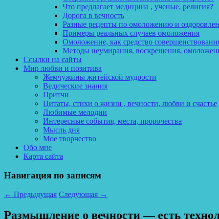
Что предлагает медицина , ученые, религия?
Дорога в вечность
Разные рецепты по омоложению и оздоровле
Примеры реальных случаев омоложения
Омоложение, как средство совершенствования
Методы неумирания, воскрешения, омоложен
Ссылки на сайты
Мир любви и позитива
Жемчужины житейской мудрости
Ведические знания
Притчи
Цитаты, стихи о жизни , вечности, любви и счастье
Любимые мелодии
Интересные события, места, пророчества
Мысль дня
Мое творчество
Обо мне
Карта сайта
Навигация по записям
←
Предыдущая
Следующая
→
Размышление о вечности — есть техноло