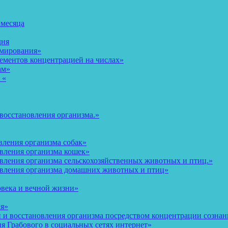
 месяца
дня
рмирования»
ементов концентрацией на числах»
ам»
 «
восстановления организма.»
вления организма собак»
овления организма кошек»
вления организма сельскохозяйственных животных и птиц.»
овления организма домашних животных и птиц»
овека и вечной жизни»
ия»
и восстановления организма посредством концентрации сознани
 Грабового в социальных сетях интернет»