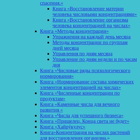
спасения.»
Книга «Восстановление материи
человека числовыми концентрациями»
Книга «Восстановление организма
человека концентрацией на числах»
Книга «Методы концентрации»
Упражнения на каждый день месяца
Методы концентрации по группам
дней месяца
Управления по дням месяца
Управление по дням недели и по часам
дня
Книга «Числовые ряды психологического
нормирования»
Книга «Нормирование состава химических
элементов концентрацией на числах»
Книга «Численные концентрации по
продуктам»
Книга «Каменные числа для вечного
развития «
Книга «Числа для успешного бизнеса»
Книга «Пришелец. Конца света не будет»
Книга «Хайрýкулус»
Книга»Концентрация на числах растений
для восстановления организма.»