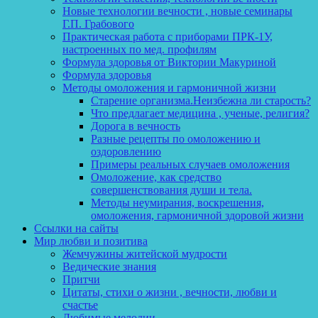
Новые технологии вечности , новые семинары
Г.П. Грабового
Практическая работа с приборами ПРК-1У,
настроенных по мед. профилям
Формула здоровья от Виктории Макуриной
Формула здоровья
Методы омоложения и гармоничной жизни
Старение организма.Неизбежна ли старость?
Что предлагает медицина , ученые, религия?
Дорога в вечность
Разные рецепты по омоложению и
оздоровлению
Примеры реальных случаев омоложения
Омоложение, как средство
совершенствования души и тела.
Методы неумирания, воскрешения,
омоложения, гармоничной здоровой жизни
Ссылки на сайты
Мир любви и позитива
Жемчужины житейской мудрости
Ведические знания
Притчи
Цитаты, стихи о жизни , вечности, любви и
счастье
Любимые мелодии