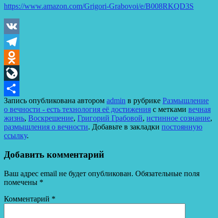
https://www.amazon.com/Grigori-Grabovoi/e/B008RKQD3S
VK
Telegram
Odnoklassniki
LiveJournal
Запись опубликована автором
admin
в рубрике
Размышление
Отправить
о вечности - есть технология её достижения
с метками
вечная
жизнь
,
Воскрешение
,
Григорий Грабовой
,
истинное сознание
,
размышления о вечности
. Добавьте в закладки
постоянную
ссылку
.
Добавить комментарий
Ваш адрес email не будет опубликован.
Обязательные поля
помечены
*
Комментарий
*