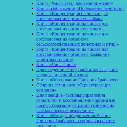
Книга «Числа звезд для вечной жизни»
Книга изображений «Проявление вечности»
Книга «Концентрация на числах для
восстановления организма собак»
Книга «Концентрации на числах для
восстановления организма кошек»
Книга «Концентрации на числах для
восстановления организма
сельскохозяйственных животных и птиц.»
Книга «Концентрации на числах для
восстановления организма домашних
животных и птиц»
Книга «Числа снов»
Произведение «Цифровой атлас создания
человека и вечной жизни»
Книга «Образование Григория Грабового»
Сборник семинаров «Структуризация
сознания»
Цикл лекций «Методы управления
событиями и восстановления организма
посредством концентрации сознания на
разных объектах реальности»
Книга «Методы продвижения Учения
Григория Грабового в социальных сетях
интернет»