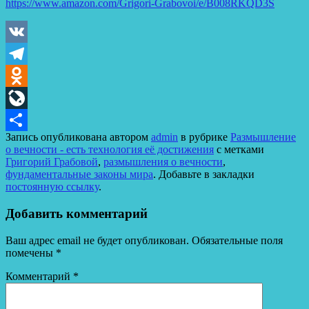
https://www.amazon.com/Grigori-Grabovoi/e/B008RKQD3S
VK
Telegram
Odnoklassniki
LiveJournal
Запись опубликована автором
admin
в рубрике
Размышление
Отправить
о вечности - есть технология её достижения
с метками
Григорий Грабовой
,
размышления о вечности
,
фундаментальные законы мира
. Добавьте в закладки
постоянную ссылку
.
Добавить комментарий
Ваш адрес email не будет опубликован.
Обязательные поля
помечены
*
Комментарий
*