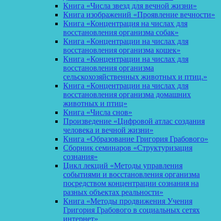
Книга «Числа звезд для вечной жизни»
Книга изображений «Проявление вечности»
Книга «Концентрация на числах для
восстановления организма собак»
Книга «Концентрации на числах для
восстановления организма кошек»
Книга «Концентрации на числах для
восстановления организма
сельскохозяйственных животных и птиц.»
Книга «Концентрации на числах для
восстановления организма домашних
животных и птиц»
Книга «Числа снов»
Произведение «Цифровой атлас создания
человека и вечной жизни»
Книга «Образование Григория Грабового»
Сборник семинаров «Структуризация
сознания»
Цикл лекций «Методы управления
событиями и восстановления организма
посредством концентрации сознания на
разных объектах реальности»
Книга «Методы продвижения Учения
Григория Грабового в социальных сетях
интернет»