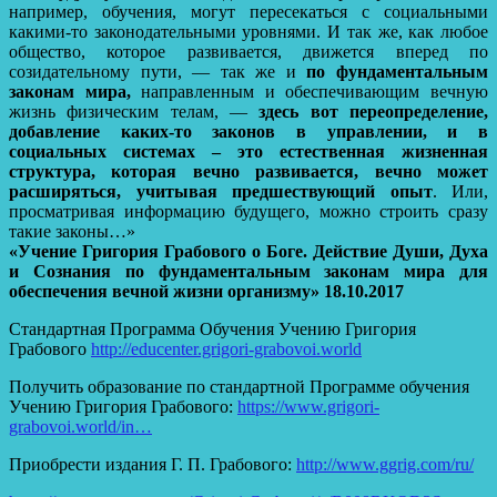
например, обучения, могут пересекаться с социальными
какими-то законодательными уровнями. И так же, как любое
общество, которое развивается, движется вперед по
созидательному пути, — так же и
по фундаментальным
законам мира,
направленным и обеспечивающим вечную
жизнь физическим телам, —
здесь вот переопределение,
добавление каких-то законов в управлении, и в
социальных системах – это естественная жизненная
структура, которая вечно развивается, вечно может
расширяться, учитывая предшествующий опыт
. Или,
просматривая информацию будущего, можно строить сразу
такие законы…»
«Учение Григория Грабового о Боге. Действие Души, Духа
и Сознания по фундаментальным законам мира для
обеспечения вечной жизни организму» 18.10.2017
Стандартная Программа Обучения Учению Григория
Грабового
http://educenter.grigori-grabovoi.world
Получить образование по стандартной Программе обучения
Учению Григория Грабового:
https://www.grigori-
grabovoi.world/in…
Приобрести издания Г. П. Грабового:
http://www.ggrig.com/ru/