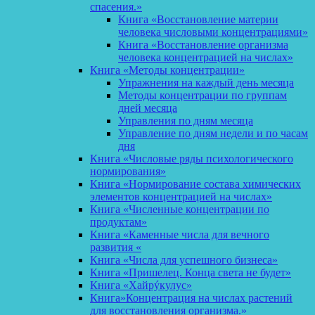
спасения.»
Книга «Восстановление материи
человека числовыми концентрациями»
Книга «Восстановление организма
человека концентрацией на числах»
Книга «Методы концентрации»
Упражнения на каждый день месяца
Методы концентрации по группам
дней месяца
Управления по дням месяца
Управление по дням недели и по часам
дня
Книга «Числовые ряды психологического
нормирования»
Книга «Нормирование состава химических
элементов концентрацией на числах»
Книга «Численные концентрации по
продуктам»
Книга «Каменные числа для вечного
развития «
Книга «Числа для успешного бизнеса»
Книга «Пришелец. Конца света не будет»
Книга «Хайрýкулус»
Книга»Концентрация на числах растений
для восстановления организма.»