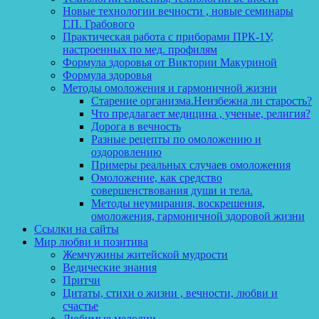
Новые технологии вечности , новые семинары
Г.П. Грабового
Практическая работа с приборами ПРК-1У,
настроенных по мед. профилям
Формула здоровья от Виктории Макуриной
Формула здоровья
Методы омоложения и гармоничной жизни
Старение организма.Неизбежна ли старость?
Что предлагает медицина , ученые, религия?
Дорога в вечность
Разные рецепты по омоложению и
оздоровлению
Примеры реальных случаев омоложения
Омоложение, как средство
совершенствования души и тела.
Методы неумирания, воскрешения,
омоложения, гармоничной здоровой жизни
Ссылки на сайты
Мир любви и позитива
Жемчужины житейской мудрости
Ведические знания
Притчи
Цитаты, стихи о жизни , вечности, любви и
счастье
Любимые мелодии