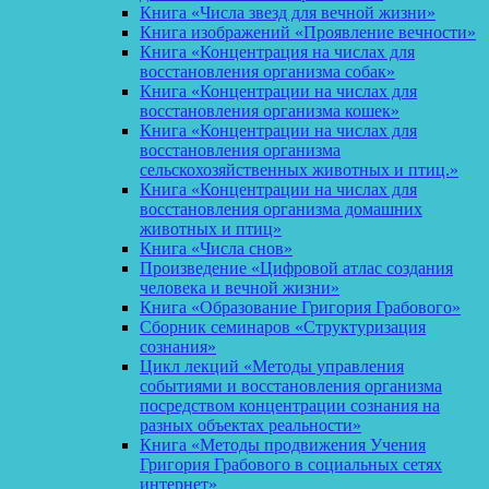
Книга «Числа звезд для вечной жизни»
Книга изображений «Проявление вечности»
Книга «Концентрация на числах для
восстановления организма собак»
Книга «Концентрации на числах для
восстановления организма кошек»
Книга «Концентрации на числах для
восстановления организма
сельскохозяйственных животных и птиц.»
Книга «Концентрации на числах для
восстановления организма домашних
животных и птиц»
Книга «Числа снов»
Произведение «Цифровой атлас создания
человека и вечной жизни»
Книга «Образование Григория Грабового»
Сборник семинаров «Структуризация
сознания»
Цикл лекций «Методы управления
событиями и восстановления организма
посредством концентрации сознания на
разных объектах реальности»
Книга «Методы продвижения Учения
Григория Грабового в социальных сетях
интернет»