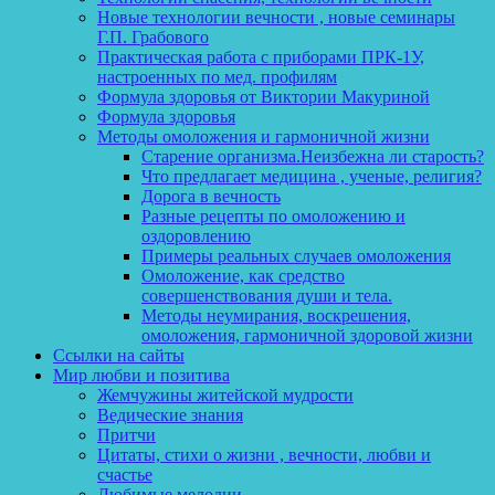
Новые технологии вечности , новые семинары
Г.П. Грабового
Практическая работа с приборами ПРК-1У,
настроенных по мед. профилям
Формула здоровья от Виктории Макуриной
Формула здоровья
Методы омоложения и гармоничной жизни
Старение организма.Неизбежна ли старость?
Что предлагает медицина , ученые, религия?
Дорога в вечность
Разные рецепты по омоложению и
оздоровлению
Примеры реальных случаев омоложения
Омоложение, как средство
совершенствования души и тела.
Методы неумирания, воскрешения,
омоложения, гармоничной здоровой жизни
Ссылки на сайты
Мир любви и позитива
Жемчужины житейской мудрости
Ведические знания
Притчи
Цитаты, стихи о жизни , вечности, любви и
счастье
Любимые мелодии