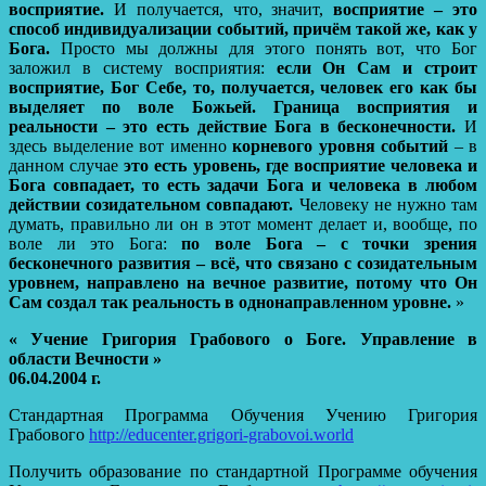
восприятие.
И получается, что, значит,
восприятие – это
способ индивидуализации событий, причём такой же, как у
Бога.
Просто мы должны для этого понять вот, что Бог
заложил в систему восприятия:
если Он Сам и строит
восприятие, Бог Себе, то, получается, человек его как бы
выделяет по воле Божьей.
Граница восприятия и
реальности – это есть действие Бога в бесконечности.
И
здесь выделение вот именно
корневого уровня событий
– в
данном случае
это есть уровень, где восприятие человека и
Бога совпадает, то есть задачи Бога и человека в любом
действии созидательном совпадают.
Человеку не нужно там
думать, правильно ли он в этот момент делает и, вообще, по
воле ли это Бога:
по воле Бога – с точки зрения
бесконечного развития – всё, что связано с созидательным
уровнем, направлено на вечное развитие, потому что Он
Сам создал так реальность в однонаправленном уровне.
»
« Учение Григория Грабового о Боге. Управление в
области Вечности »
06.04.2004 г.
Стандартная Программа Обучения Учению Григория
Грабового
http://educenter.grigori-grabovoi.world
Получить образование по стандартной Программе обучения