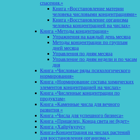
спасения.»
Книга «Восстановление материи
человека числовыми концентрациями»
Книга «Восстановление организма
человека концентрацией на числах»
Книга «Методы концентрации»
Упражнения на каждый день месяца
Методы концентрации по группам
дней месяца
Управления по дням месяца
Управление по дням недели и по часам
дня
Книга «Числовые ряды психологического
нормирования»
Книга «Нормирование состава химических
элементов концентрацией на числах»
Книга «Численные концентрации по
продуктам»
Книга «Каменные числа для вечного
развития «
Книга «Числа для успешного бизнеса»
Книга «Пришелец. Конца света не будет»
Книга «Хайрýкулус»
Книга»Концентрация на числах растений
для восстановления организма.»