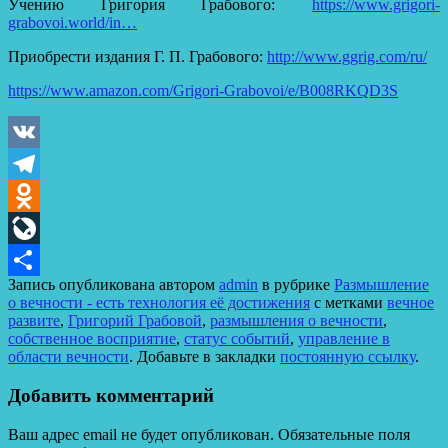
Учению Григория Грабового:
https://www.grigori-
grabovoi.world/in…
Приобрести издания Г. П. Грабового:
http://www.ggrig.com/ru/
https://www.amazon.com/Grigori-Grabovoi/e/B008RKQD3S
VK
Telegram
Odnoklassniki
LiveJournal
Запись опубликована автором
admin
в рубрике
Размышление
Отправить
о вечности - есть технология её достижения
с метками
вечное
развите
,
Григорий Грабовой
,
размышления о вечности
,
собственное восприятие
,
статус событий
,
управление в
области вечности
. Добавьте в закладки
постоянную ссылку
.
Добавить комментарий
Ваш адрес email не будет опубликован.
Обязательные поля