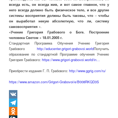
всегда есть, он всегда жив, и вот самое главное, что у
него всегда должно быть физическое тело, и все другие
системы восприятия должны быть таковы, что
–
чтобы
он выработал некую абсолютную, что ли, систему
самовосприятия
».
«Учение Григория Грабового о Боге. Построение
человека Светом » 18.01.2005 г.
Стандартная Программа Обучения Учению Григория
Грабового
http://educenter.grigori-grabovoi.world
Получить
образование по стандартной Программе обучения Учению
Григория Грабового:
https://www.grigori-grabovoi.world/in…
Приобрести издания Г. П. Грабового:
http://www.ggrig.com/ru/
https://www.amazon.com/Grigori-Grabovoi/e/B008RKQD3S
VK
Telegram