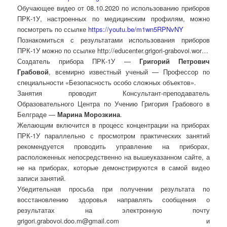
Обучающее видео от 08.10.2020 по использованию приборов
ПРК-1У, настроенных по медицинским профилям, можно
посмотреть по ссылке
https://youtu.be/m1wn5RPNvNY
Познакомиться с результатами использования приборов
ПРК-1У можно по ссылке http://educenter.grigori-grabovoi.wor…
Создатель прибора ПРК-1У —
Григорий Петрович
Грабовой
, всемирно известный ученый — Профессор по
специальности «Безопасность особо сложных объектов».
Занятия проводит Консультант-преподаватель
Образовательного Центра по Учению Григория Грабового в
Белграде —
Марина Морозкина
.
Желающим включится в процесс концентрации на приборах
ПРК-1У параллельно с просмотром практических занятий
рекомендуется проводить управление на приборах,
расположенных непосредственно на вышеуказанном сайте, а
не на приборах, которые демонстрируются в самой видео
записи занятий.
Убедительная просьба при получении результата по
восстановлению здоровья направлять сообщения о
результатах на электронную почту
grigori.grabovoi.doo.m@gmail.com и