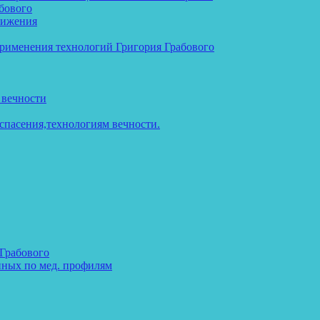
бового
тижения
применения технологий Григория Грабового
 вечности
спасения,технологиям вечности.
 Грабового
нных по мед. профилям