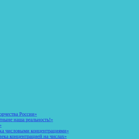
орчества России»
тныне наша реальность!»
»
ека числовыми концентрациями»
века концентрацией на числах»