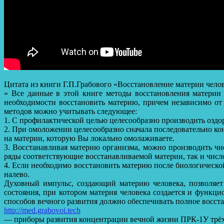
Цитата из книги Г.П.Грабового «Восстановление материи чело
» Все данные в этой книге методы восстановления материи
необходимости восстановить материю, причем независимо от
методов можно учитывать следующее:
1. С профилактической целью целесообразно производить озд
2. При омоложении целесообразно сначала последовательно ко
на материи, которую Вы локально омолаживаете.
3. Восстанавливая материю организма, можно производить ч
ряды соответствующие восстанавливаемой материи, так и число
4. Если необходимо восстановить материю после биологической
налево.
Духовный импульс, создающий материю человека, позволяет
состояния, при котором материя человека создается и функ
способов вечного развития должно обеспечивать полное восст
http://med.grabovoi.tech
— приборы развития концентрации вечной жизни ПРК-1У трё