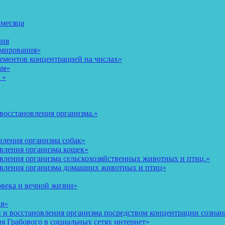
 месяца
дня
рмирования»
ементов концентрацией на числах»
ам»
 «
восстановления организма.»
вления организма собак»
овления организма кошек»
вления организма сельскохозяйственных животных и птиц.»
овления организма домашних животных и птиц»
овека и вечной жизни»
ия»
и восстановления организма посредством концентрации сознани
 Грабового в социальных сетях интернет»