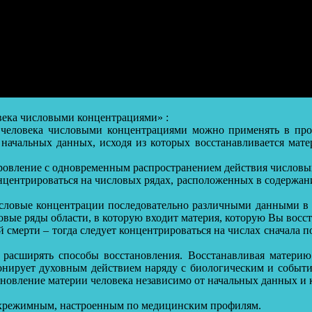
века числовыми концентрациями» :
 человека числовыми концентрациями можно применять в про
 начальных данных, исходя из которых восстанавливается мате
оровление с одновременным распространением действия числовы
нцентрироваться на числовых рядах, расположенных в содержании
исловые концентрации последовательно различными данными в 
вые ряды области, в которую входит материя, которую Вы восст
 смерти – тогда следует концентрироваться на числах сначала по
 расширять способы восстановления. Восстанавливая материю 
ционирует духовным действием наряду с биологическим и событ
ановление материи человека независимо от начальных данных и к
хрежимным, настроенным по медицинским профилям.