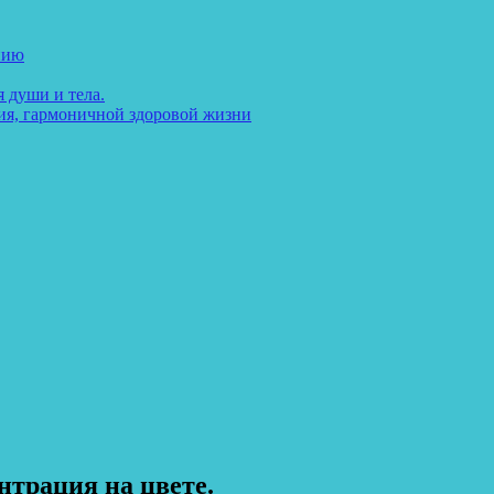
нию
 души и тела.
ия, гармоничной здоровой жизни
нтрация на цвете.