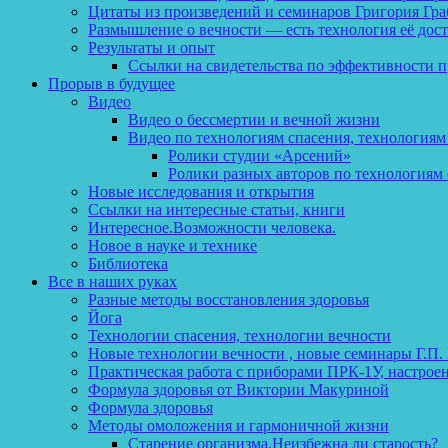
Цитаты из произведений и семинаров Григория Гра
Размышление о вечности — есть технология её дос
Результаты и опыт
Ссылки на свидетельства по эффективности 
Прорыв в будущее
Видео
Видео о бессмертии и вечной жизни
Видео по технологиям спасения, технологиям
Ролики студии «Арсений»
Ролики разных авторов по технологиям 
Новые исследования и открытия
Ссылки на интересные статьи, книги
Интересное.Возможности человека.
Новое в науке и технике
Библиотека
Все в наших руках
Разные методы восстановления здоровья
Йога
Технологии спасения, технологии вечности
Новые технологии вечности , новые семинары Г.П.
Практическая работа с приборами ПРК-1У, настрое
Формула здоровья от Виктории Макуриной
Формула здоровья
Методы омоложения и гармоничной жизни
Старение организма.Неизбежна ли старость?