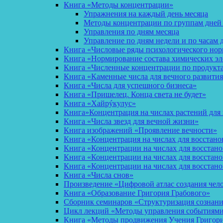
Книга «Методы концентрации»
Упражнения на каждый день месяца
Методы концентрации по группам дней
Управления по дням месяца
Управление по дням недели и по часам 
Книга «Числовые ряды психологического но
Книга «Нормирование состава химических эл
Книга «Численные концентрации по продукт
Книга «Каменные числа для вечного развития
Книга «Числа для успешного бизнеса»
Книга «Пришелец. Конца света не будет»
Книга «Хайрýкулус»
Книга»Концентрация на числах растений для 
Книга «Числа звезд для вечной жизни»
Книга изображений «Проявление вечности»
Книга «Концентрация на числах для восстано
Книга «Концентрации на числах для восстан
Книга «Концентрации на числах для восстано
Книга «Концентрации на числах для восстан
Книга «Числа снов»
Произведение «Цифровой атлас создания чел
Книга «Образование Григория Грабового»
Сборник семинаров «Структуризация сознан
Цикл лекций «Методы управления событиями 
Книга «Методы продвижения Учения Григория