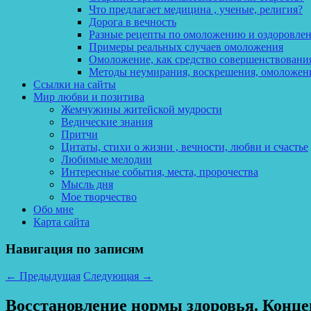
Что предлагает медицина , ученые, религия?
Дорога в вечность
Разные рецепты по омоложению и оздоровле
Примеры реальных случаев омоложения
Омоложение, как средство совершенствования
Методы неумирания, воскрешения, омоложен
Ссылки на сайты
Мир любви и позитива
Жемчужины житейской мудрости
Ведические знания
Притчи
Цитаты, стихи о жизни , вечности, любви и счастье
Любимые мелодии
Интересные события, места, пророчества
Мысль дня
Мое творчество
Обо мне
Карта сайта
Навигация по записям
←
Предыдущая
Следующая
→
Восстановление нормы здоровья. Конце