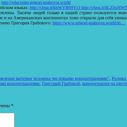
о
http://educenter.grigori-grabovoi.world
ийском языках:
http://chng.it/kbWVB69YcJ http://chng.it/dLZ6xH
влены. Тысячи людей только в нашей стране пользуются знан
опе и на Американских континентах тоже открыли для себя уника
ению Григория Грабового:
https://www.grigori-grabovoi.world/in…
овление материи человека числовыми концентрациями"
,
Ролики 
ыми концентрациями
,
Григорий Грабовой
,
концентрация на цвете
ечены
*