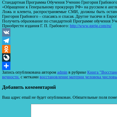
Стандартная Программа Обучения Учению Григория Грабовог
«Обращение к Генеральному прокурору РФ» на русском и англ
Ложь и клевета, распространяемые СМИ, должны быть остано
Григория Грабового – спасаясь и спасая. Другие тысячи в Евр
Получить образование по стандартной Программе обучения Уч
Приобрести издания Г. П. Грабового:
http://www.ggrig.com/ru/
VK
Telegram
Odnoklassniki
LiveJournal
Запись опубликована автором
admin
в рубрике
Книга "Восстан
Отправить
вечности.
с метками
восстановление материи человека числов
Добавить комментарий
Ваш адрес email не будет опубликован.
Обязательные поля пом