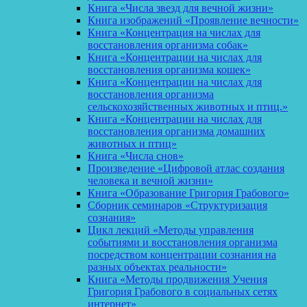
Книга «Числа звезд для вечной жизни»
Книга изображений «Проявление вечности»
Книга «Концентрация на числах для
восстановления организма собак»
Книга «Концентрации на числах для
восстановления организма кошек»
Книга «Концентрации на числах для
восстановления организма
сельскохозяйственных животных и птиц.»
Книга «Концентрации на числах для
восстановления организма домашних
животных и птиц»
Книга «Числа снов»
Произведение «Цифровой атлас создания
человека и вечной жизни»
Книга «Образование Григория Грабового»
Сборник семинаров «Структуризация
сознания»
Цикл лекций «Методы управления
событиями и восстановления организма
посредством концентрации сознания на
разных объектах реальности»
Книга «Методы продвижения Учения
Григория Грабового в социальных сетях
интернет»