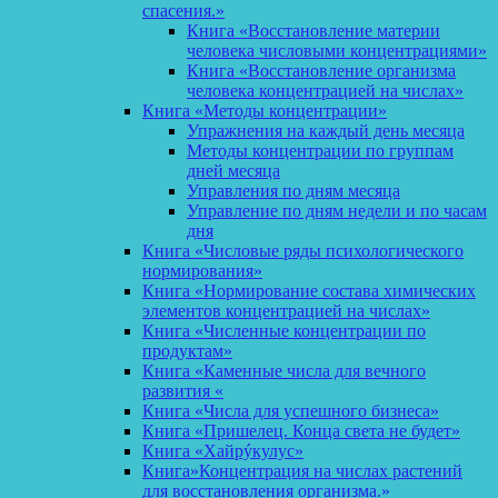
спасения.»
Книга «Восстановление материи
человека числовыми концентрациями»
Книга «Восстановление организма
человека концентрацией на числах»
Книга «Методы концентрации»
Упражнения на каждый день месяца
Методы концентрации по группам
дней месяца
Управления по дням месяца
Управление по дням недели и по часам
дня
Книга «Числовые ряды психологического
нормирования»
Книга «Нормирование состава химических
элементов концентрацией на числах»
Книга «Численные концентрации по
продуктам»
Книга «Каменные числа для вечного
развития «
Книга «Числа для успешного бизнеса»
Книга «Пришелец. Конца света не будет»
Книга «Хайрýкулус»
Книга»Концентрация на числах растений
для восстановления организма.»