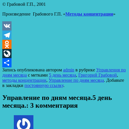
© Грабовой Г.П., 2001
Произведение Грабового Г.П. «
Методы концентрации
»
VK
Telegram
Odnoklassniki
LiveJournal
Запись опубликована автором
admin
в рубрике
Управления по
Отправить
дням месяца
с метками
5 день месяца
,
Григорий Грабовой
,
методы концентрации
,
Управление по дням месяца
. Добавьте
в закладки
постоянную ссылку
.
Управление по дням месяца.5 день
месяца.
: 3 комментария