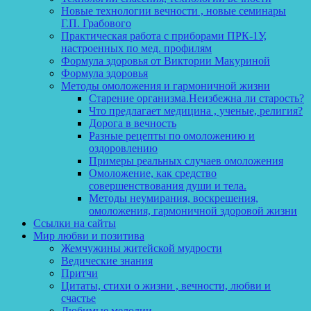
Новые технологии вечности , новые семинары
Г.П. Грабового
Практическая работа с приборами ПРК-1У,
настроенных по мед. профилям
Формула здоровья от Виктории Макуриной
Формула здоровья
Методы омоложения и гармоничной жизни
Старение организма.Неизбежна ли старость?
Что предлагает медицина , ученые, религия?
Дорога в вечность
Разные рецепты по омоложению и
оздоровлению
Примеры реальных случаев омоложения
Омоложение, как средство
совершенствования души и тела.
Методы неумирания, воскрешения,
омоложения, гармоничной здоровой жизни
Ссылки на сайты
Мир любви и позитива
Жемчужины житейской мудрости
Ведические знания
Притчи
Цитаты, стихи о жизни , вечности, любви и
счастье
Любимые мелодии