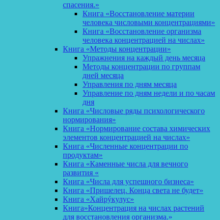
спасения.»
Книга «Восстановление материи
человека числовыми концентрациями»
Книга «Восстановление организма
человека концентрацией на числах»
Книга «Методы концентрации»
Упражнения на каждый день месяца
Методы концентрации по группам
дней месяца
Управления по дням месяца
Управление по дням недели и по часам
дня
Книга «Числовые ряды психологического
нормирования»
Книга «Нормирование состава химических
элементов концентрацией на числах»
Книга «Численные концентрации по
продуктам»
Книга «Каменные числа для вечного
развития «
Книга «Числа для успешного бизнеса»
Книга «Пришелец. Конца света не будет»
Книга «Хайрýкулус»
Книга»Концентрация на числах растений
для восстановления организма.»