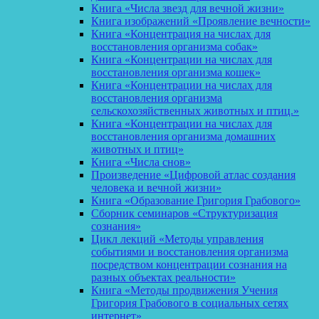
Книга «Числа звезд для вечной жизни»
Книга изображений «Проявление вечности»
Книга «Концентрация на числах для
восстановления организма собак»
Книга «Концентрации на числах для
восстановления организма кошек»
Книга «Концентрации на числах для
восстановления организма
сельскохозяйственных животных и птиц.»
Книга «Концентрации на числах для
восстановления организма домашних
животных и птиц»
Книга «Числа снов»
Произведение «Цифровой атлас создания
человека и вечной жизни»
Книга «Образование Григория Грабового»
Сборник семинаров «Структуризация
сознания»
Цикл лекций «Методы управления
событиями и восстановления организма
посредством концентрации сознания на
разных объектах реальности»
Книга «Методы продвижения Учения
Григория Грабового в социальных сетях
интернет»