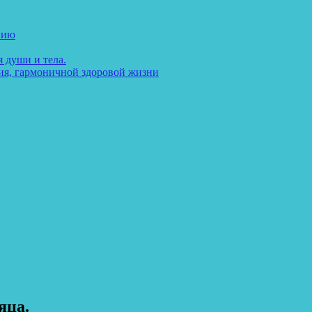
нию
 души и тела.
ия, гармоничной здоровой жизни
яца.