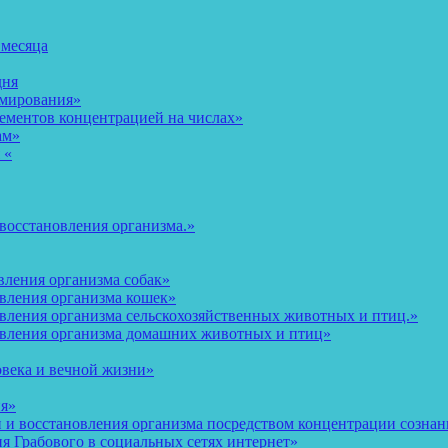
 месяца
дня
рмирования»
ементов концентрацией на числах»
ам»
 «
восстановления организма.»
вления организма собак»
овления организма кошек»
вления организма сельскохозяйственных животных и птиц.»
овления организма домашних животных и птиц»
овека и вечной жизни»
ия»
и восстановления организма посредством концентрации сознани
 Грабового в социальных сетях интернет»