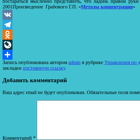
постараться мысленно представить, что ладонь правой руки
2001Произведение Грабового Г.П. «
Методы концентрации
»
VK
Telegram
Odnoklassniki
LiveJournal
Запись опубликована автором
admin
в рубрике
Управления по 
Отправить
закладки
постоянную ссылку
.
Добавить комментарий
Ваш адрес email не будет опубликован.
Обязательные поля пом
Комментарий
*