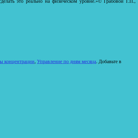
делать это реально на физическом уровне.»© Грабовой Г.П.,
ы концентрации
,
Управление по дням месяца
. Добавьте в