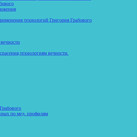
бового
тижения
применения технологий Григория Грабового
 вечности
спасения,технологиям вечности.
 Грабового
нных по мед. профилям