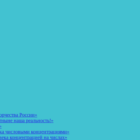
орчества России»
тныне наша реальность!»
»
ека числовыми концентрациями»
века концентрацией на числах»