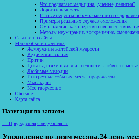
Что предлагает медицина , ученые, религия?
Дорога в вечность
Разные рецепты по омоложению и оздоровле
Примеры реальных случаев омоложения
Омоложение, как средство совершенствования
Методы неумирания, воскрешения, омоложен
Ссылки на сайты
Мир любви и позитива
Жемчужины житейской мудрости
Ведические знания
Притчи
Цитаты, стихи о жизни , вечности, любви и счастье
Любимые мелодии
Интересные события, места, пророчества
Мысль дня
Мое творчество
Обо мне
Карта сайта
Навигация по записям
←
Предыдущая
Следующая
→
Управление по дням месяца.24 день мес