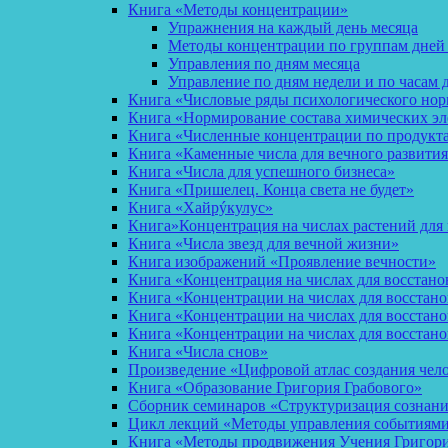
Книга «Методы концентрации»
Упражнения на каждый день месяца
Методы концентрации по группам дней
Управления по дням месяца
Управление по дням недели и по часам 
Книга «Числовые ряды психологического но
Книга «Нормирование состава химических эл
Книга «Численные концентрации по продукт
Книга «Каменные числа для вечного развития
Книга «Числа для успешного бизнеса»
Книга «Пришелец. Конца света не будет»
Книга «Хайрýкулус»
Книга»Концентрация на числах растений для 
Книга «Числа звезд для вечной жизни»
Книга изображений «Проявление вечности»
Книга «Концентрация на числах для восстано
Книга «Концентрации на числах для восстан
Книга «Концентрации на числах для восстано
Книга «Концентрации на числах для восстан
Книга «Числа снов»
Произведение «Цифровой атлас создания чел
Книга «Образование Григория Грабового»
Сборник семинаров «Структуризация сознан
Цикл лекций «Методы управления событиями 
Книга «Методы продвижения Учения Григория