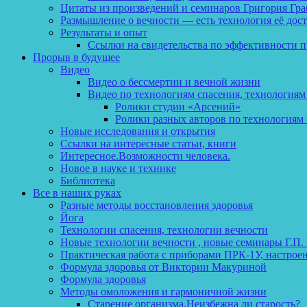
Цитаты из произведений и семинаров Григория Гра
Размышление о вечности — есть технология её дос
Результаты и опыт
Ссылки на свидетельства по эффективности 
Прорыв в будущее
Видео
Видео о бессмертии и вечной жизни
Видео по технологиям спасения, технологиям
Ролики студии «Арсений»
Ролики разных авторов по технологиям 
Новые исследования и открытия
Ссылки на интересные статьи, книги
Интересное.Возможности человека.
Новое в науке и технике
Библиотека
Все в наших руках
Разные методы восстановления здоровья
Йога
Технологии спасения, технологии вечности
Новые технологии вечности , новые семинары Г.П.
Практическая работа с приборами ПРК-1У, настрое
Формула здоровья от Виктории Макуриной
Формула здоровья
Методы омоложения и гармоничной жизни
Старение организма.Неизбежна ли старость?