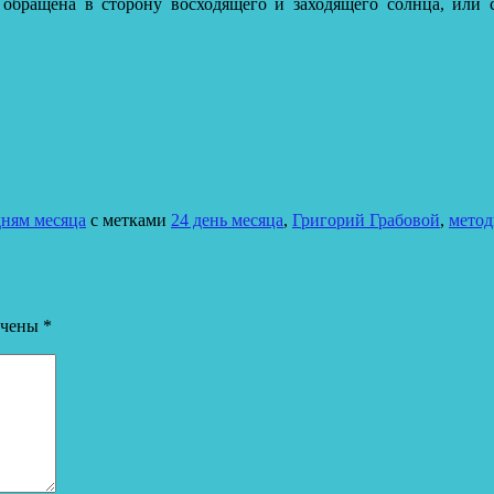
 обращена в сторону восходящего и заходящего солнца, или с
дням месяца
с метками
24 день месяца
,
Григорий Грабовой
,
метод
ечены
*