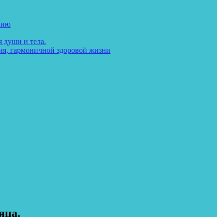
нию
 души и тела.
ия, гармоничной здоровой жизни
яца.