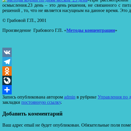
осмысления.
23 день – это день решения, не связанного с пит
решений , то, что не является насущным на данное время. Это 
© Грабовой Г.П., 2001
Произведение Грабового Г.П. «
Методы концентрации
»
VK
Telegram
Odnoklassniki
LiveJournal
Запись опубликована автором
admin
в рубрике
Управления по 
Отправить
закладки
постоянную ссылку
.
Добавить комментарий
Ваш адрес email не будет опубликован.
Обязательные поля пом