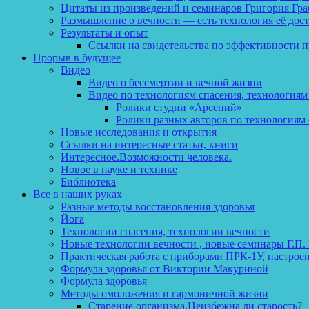
Цитаты из произведений и семинаров Григория Гра
Размышление о вечности — есть технология её дос
Результаты и опыт
Ссылки на свидетельства по эффективности 
Прорыв в будущее
Видео
Видео о бессмертии и вечной жизни
Видео по технологиям спасения, технологиям
Ролики студии «Арсений»
Ролики разных авторов по технологиям 
Новые исследования и открытия
Ссылки на интересные статьи, книги
Интересное.Возможности человека.
Новое в науке и технике
Библиотека
Все в наших руках
Разные методы восстановления здоровья
Йога
Технологии спасения, технологии вечности
Новые технологии вечности , новые семинары Г.П.
Практическая работа с приборами ПРК-1У, настрое
Формула здоровья от Виктории Макуриной
Формула здоровья
Методы омоложения и гармоничной жизни
Старение организма.Неизбежна ли старость?