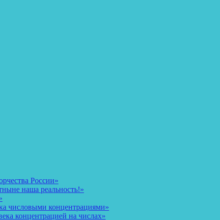
орчества России»
тныне наша реальность!»
»
ека числовыми концентрациями»
века концентрацией на числах»