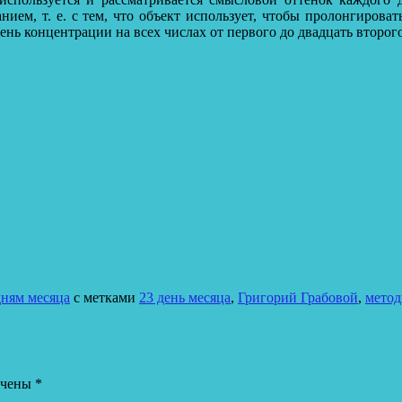
анием, т. е. с тем, что объект использует, чтобы пролонгирова
день концентрации на всех числах от первого до двадцать второг
дням месяца
с метками
23 день месяца
,
Григорий Грабовой
,
метод
ечены
*