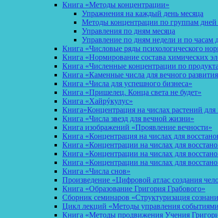
Книга «Методы концентрации»
Упражнения на каждый день месяца
Методы концентрации по группам дней
Управления по дням месяца
Управление по дням недели и по часам 
Книга «Числовые ряды психологического но
Книга «Нормирование состава химических эл
Книга «Численные концентрации по продукт
Книга «Каменные числа для вечного развития
Книга «Числа для успешного бизнеса»
Книга «Пришелец. Конца света не будет»
Книга «Хайрýкулус»
Книга»Концентрация на числах растений для 
Книга «Числа звезд для вечной жизни»
Книга изображений «Проявление вечности»
Книга «Концентрация на числах для восстано
Книга «Концентрации на числах для восстан
Книга «Концентрации на числах для восстано
Книга «Концентрации на числах для восстан
Книга «Числа снов»
Произведение «Цифровой атлас создания чел
Книга «Образование Григория Грабового»
Сборник семинаров «Структуризация сознан
Цикл лекций «Методы управления событиями 
Книга «Методы продвижения Учения Григория