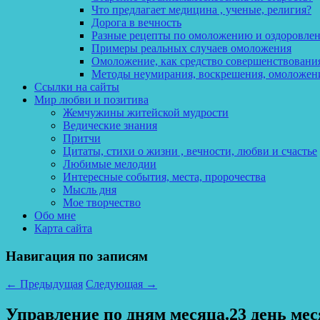
Что предлагает медицина , ученые, религия?
Дорога в вечность
Разные рецепты по омоложению и оздоровле
Примеры реальных случаев омоложения
Омоложение, как средство совершенствования
Методы неумирания, воскрешения, омоложен
Ссылки на сайты
Мир любви и позитива
Жемчужины житейской мудрости
Ведические знания
Притчи
Цитаты, стихи о жизни , вечности, любви и счастье
Любимые мелодии
Интересные события, места, пророчества
Мысль дня
Мое творчество
Обо мне
Карта сайта
Навигация по записям
←
Предыдущая
Следующая
→
Управление по дням месяца.23 день мес