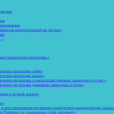
 месяца
дня
рмирования»
ементов концентрацией на числах»
ам»
 «
восстановления организма.»
вления организма собак»
овления организма кошек»
вления организма сельскохозяйственных животных и птиц.»
овления организма домашних животных и птиц»
овека и вечной жизни»
ия»
и восстановления организма посредством концентрации сознани
 Грабового в социальных сетях интернет»