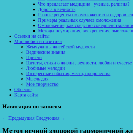
Что предлагает медицина , ученые, религия?
Дорога в вечность
Разные рецепты по омоложению и оздоровле
Примеры реальных случаев омоложения
Омоложение, как средство совершенствования
Методы неумирания, воскрешения, омоложен
Ссылки на сайты
Мир любви и позитива
Жемчужины житейской мудрости
Ведические знания
Притчи
Цитаты, стихи о жизни , вечности, любви и счастье
Любимые мелодии
Интересные события, места, пророчества
Мысль дня
Мое творчество
Обо мне
Карта сайта
Навигация по записям
←
Предыдущая
Следующая
→
Метод вечной здоровой гармоничной ж