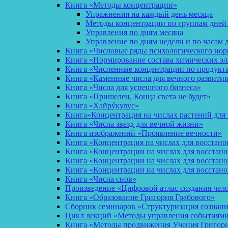
Книга «Методы концентрации»
Упражнения на каждый день месяца
Методы концентрации по группам дней
Управления по дням месяца
Управление по дням недели и по часам 
Книга «Числовые ряды психологического но
Книга «Нормирование состава химических эл
Книга «Численные концентрации по продукт
Книга «Каменные числа для вечного развития
Книга «Числа для успешного бизнеса»
Книга «Пришелец. Конца света не будет»
Книга «Хайрýкулус»
Книга»Концентрация на числах растений для 
Книга «Числа звезд для вечной жизни»
Книга изображений «Проявление вечности»
Книга «Концентрация на числах для восстано
Книга «Концентрации на числах для восстан
Книга «Концентрации на числах для восстано
Книга «Концентрации на числах для восстан
Книга «Числа снов»
Произведение «Цифровой атлас создания чел
Книга «Образование Григория Грабового»
Сборник семинаров «Структуризация сознан
Цикл лекций «Методы управления событиями 
Книга «Методы продвижения Учения Григория