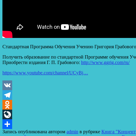
Стандартная Программа Обучения Учению Григория Грабовог
Получить образование по стандартной Программе обучения Уч
Приобрести издания Г. П. Грабового:
http://www.ggrig.com/ru/
https://www.youtube.com/channel/UCyBj…
VK
Telegram
Odnoklassniki
LiveJournal
Запись опубликована автором
admin
в рубрике
Книга "Концентр
Отправить