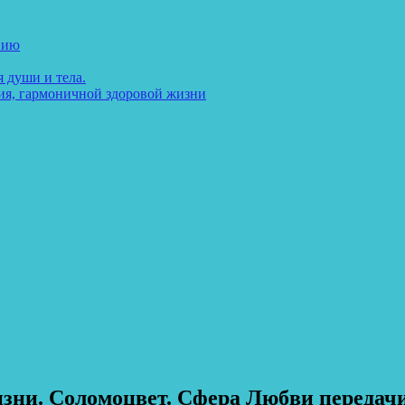
нию
 души и тела.
ия, гармоничной здоровой жизни
изни. Соломоцвет. Сфера Любви передач