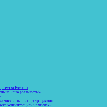
орчества России»
тныне наша реальность!»
»
ека числовыми концентрациями»
века концентрацией на числах»