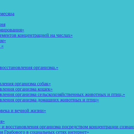
 месяца
дня
рмирования»
ементов концентрацией на числах»
ам»
 «
восстановления организма.»
вления организма собак»
овления организма кошек»
вления организма сельскохозяйственных животных и птиц.»
овления организма домашних животных и птиц»
овека и вечной жизни»
ия»
и восстановления организма посредством концентрации сознани
 Грабового в социальных сетях интернет»