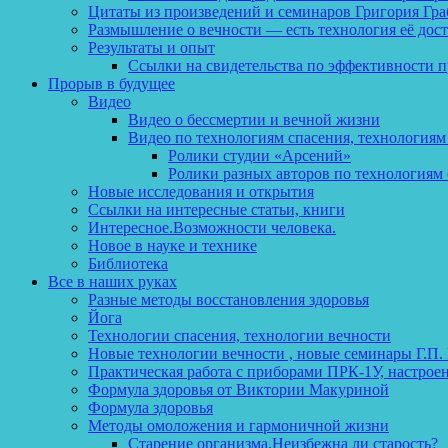
Цитаты из произведений и семинаров Григория Гра
Размышление о вечности — есть технология её дос
Результаты и опыт
Ссылки на свидетельства по эффективности 
Прорыв в будущее
Видео
Видео о бессмертии и вечной жизни
Видео по технологиям спасения, технологиям
Ролики студии «Арсений»
Ролики разных авторов по технологиям 
Новые исследования и открытия
Ссылки на интересные статьи, книги
Интересное.Возможности человека.
Новое в науке и технике
Библиотека
Все в наших руках
Разные методы восстановления здоровья
Йога
Технологии спасения, технологии вечности
Новые технологии вечности , новые семинары Г.П.
Практическая работа с приборами ПРК-1У, настрое
Формула здоровья от Виктории Макуриной
Формула здоровья
Методы омоложения и гармоничной жизни
Старение организма.Неизбежна ли старость?