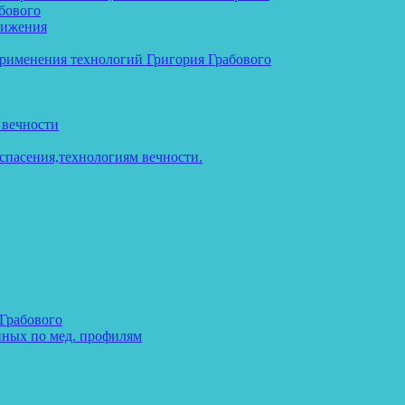
бового
тижения
применения технологий Григория Грабового
 вечности
спасения,технологиям вечности.
 Грабового
нных по мед. профилям