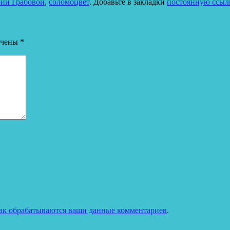
рий Грабовой
,
соломоцвет
. Добавьте в закладки
постоянную ссыл
ечены
*
как обрабатываются ваши данные комментариев
.