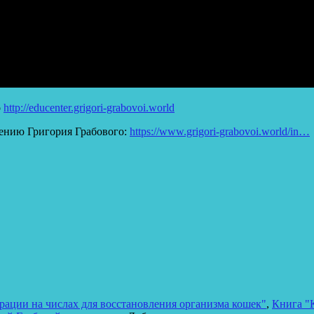
о
http://educenter.grigori-grabovoi.world
ению Григория Грабового:
https://www.grigori-grabovoi.world/in…
ации на числах для восстановления организма кошек"
,
Книга "