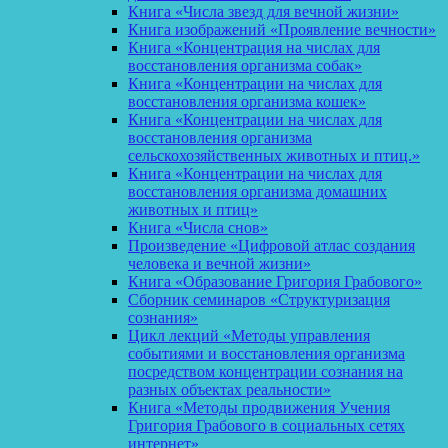
Книга «Числа звезд для вечной жизни»
Книга изображений «Проявление вечности»
Книга «Концентрация на числах для
восстановления организма собак»
Книга «Концентрации на числах для
восстановления организма кошек»
Книга «Концентрации на числах для
восстановления организма
сельскохозяйственных животных и птиц.»
Книга «Концентрации на числах для
восстановления организма домашних
животных и птиц»
Книга «Числа снов»
Произведение «Цифровой атлас создания
человека и вечной жизни»
Книга «Образование Григория Грабового»
Сборник семинаров «Структуризация
сознания»
Цикл лекций «Методы управления
событиями и восстановления организма
посредством концентрации сознания на
разных объектах реальности»
Книга «Методы продвижения Учения
Григория Грабового в социальных сетях
интернет»