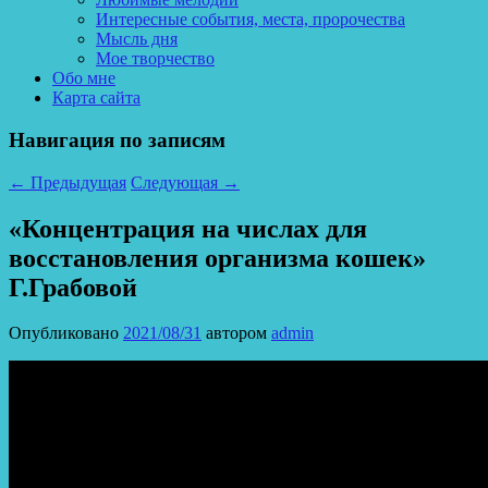
Интересные события, места, пророчества
Мысль дня
Мое творчество
Обо мне
Карта сайта
Навигация по записям
←
Предыдущая
Следующая
→
«Концентрация на числах для
восстановления организма кошек»
Г.Грабовой
Опубликовано
2021/08/31
автором
admin