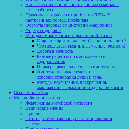
Новые технологии вечности , новые семинары
Г.П. Грабового
Практическая работа с приборами ПРК-1У,
настроенных по мед. профилям
Формула здоровья от Виктории Макуриной
Формула здоровья
Методы омоложения и гармоничной жизни
Старение организма.Неизбежна ли старость?
Что предлагает медицина , ученые, религия?
Дорога в вечность
Разные рецепты по омоложению и
оздоровлению
Примеры реальных случаев омоложения
Омоложение, как средство
совершенствования души и тела.
Методы неумирания, воскрешения,
омоложения, гармоничной здоровой жизни
Ссылки на сайты
Мир любви и позитива
Жемчужины житейской мудрости
Ведические знания
Притчи
Цитаты, стихи о жизни , вечности, любви и
счастье
Любимые мелодии