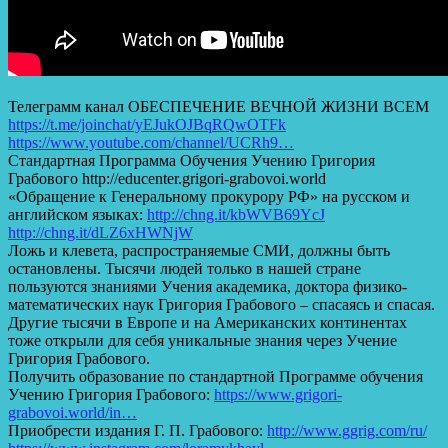
Телеграмм канал ОБЕСПЕЧЕНИЕ ВЕЧНОЙ ЖИЗНИ ВСЕМ
https://t.me/joinchat/yEJukOJBqRQwOTFk
https://www.youtube.com/channel/UCRh9…
Стандартная Программа Обучения Учению Григория
Грабового http://educenter.grigori-grabovoi.world
«Обращение к Генеральному прокурору РФ» на русском и
английском языках:
http://chng.it/kbWVB69YcJ
http://chng.it/dLZ6xHWNjW
Ложь и клевета, распространяемые СМИ, должны быть
остановлены. Тысячи людей только в нашей стране
пользуются знаниями Учения академика, доктора физико-
математических наук Григория Грабового – спасаясь и спасая.
Другие тысячи в Европе и на Американских континентах
тоже открыли для себя уникальные знания через Учение
Григория Грабового.
Получить образование по стандартной Программе обучения
Учению Григория Грабового:
https://www.grigori-
grabovoi.world/in…
Приобрести издания Г. П. Грабового:
http://www.ggrig.com/ru/