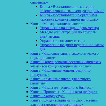
спасения.»
Книга «Восстановление материи
человека числовыми концентрациями»
Книга «Восстановление организма
человека концентрацией на числах»
Книга «Методы концентрации»
Упражнения на каждый день месяца
Методы концентрации по группам
дней месяца
Управления по дням месяца
Управление по дням недели и по часам
дня
Книга «Числовые ряды психологического
нормирования»
Книга «Нормирование состава химических
элементов концентрацией на числах»
Книга «Численные концентрации по
продуктам»
Книга «Каменные числа для вечного
развития «
Книга «Числа для успешного бизнеса»
Книга «Пришелец. Конца света не будет»
Книга «Хайрýкулус»
Книга»Концентрация на числах растений
для восстановления организма.»