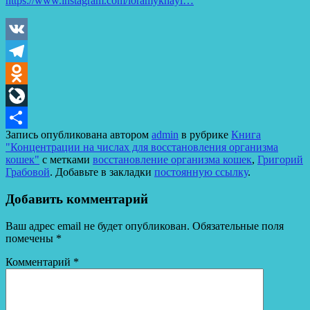
https://www.instagram.com/loramykhayl…
VK
Telegram
Odnoklassniki
LiveJournal
Запись опубликована автором
admin
в рубрике
Книга
Отправить
"Концентрации на числах для восстановления организма
кошек"
с метками
восстановление организма кошек
,
Григорий
Грабовой
. Добавьте в закладки
постоянную ссылку
.
Добавить комментарий
Ваш адрес email не будет опубликован.
Обязательные поля
помечены
*
Комментарий
*