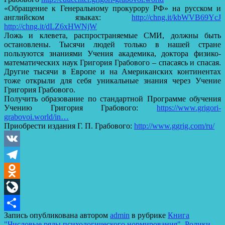
«Обращение к Генеральному прокурору РФ» на русском и
английском языках:
http://chng.it/kbWVB69YcJ
http://chng.it/dLZ6xHWNjW
Ложь и клевета, распространяемые СМИ, должны быть
остановлены. Тысячи людей только в нашей стране
пользуются знаниями Учения академика, доктора физико-
математических наук Григория Грабового – спасаясь и спасая.
Другие тысячи в Европе и на Американских континентах
тоже открыли для себя уникальные знания через Учение
Григория Грабового.
Получить образование по стандартной Программе обучения
Учению Григория Грабового:
https://www.grigori-
grabovoi.world/in…
Приобрести издания Г. П. Грабового:
http://www.ggrig.com/ru/
VK
Telegram
Odnoklassniki
LiveJournal
Запись опубликована автором
admin
в рубрике
Книга
Отправить
"Числовые ряды психологического нормирования"
,
Ролики