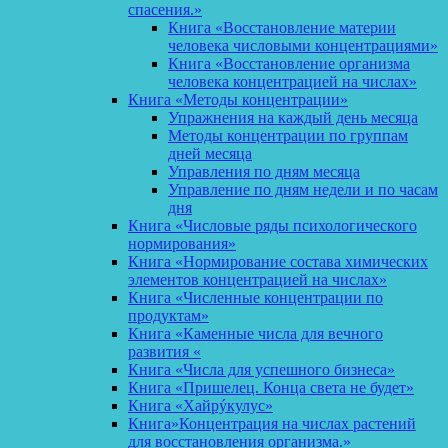
спасения.»
Книга «Восстановление материи
человека числовыми концентрациями»
Книга «Восстановление организма
человека концентрацией на числах»
Книга «Методы концентрации»
Упражнения на каждый день месяца
Методы концентрации по группам
дней месяца
Управления по дням месяца
Управление по дням недели и по часам
дня
Книга «Числовые ряды психологического
нормирования»
Книга «Нормирование состава химических
элементов концентрацией на числах»
Книга «Численные концентрации по
продуктам»
Книга «Каменные числа для вечного
развития «
Книга «Числа для успешного бизнеса»
Книга «Пришелец. Конца света не будет»
Книга «Хайрýкулус»
Книга»Концентрация на числах растений
для восстановления организма.»