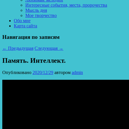
Интересные события, места, пророчества
Мысль дня
Мое творчество
Обо мне
Карта сайта
Навигация по записям
←
Предыдущая
Следующая
→
Память. Интеллект.
Опубликовано
2020/12/29
автором
admin