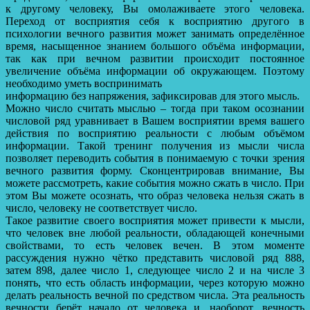
к другому человеку, Вы омолаживаете этого человека.
Переход от восприятия себя к восприятию другого в
психологии вечного развития может занимать определённое
время, насыщенное знанием большого объёма информации,
так как при вечном развитии происходит постоянное
увеличение объёма информации об окружающем. Поэтому
необходимо уметь воспринимать
информацию без напряжения, зафиксировав для этого мысль.
Можно число считать мыслью – тогда при таком осознании
числовой ряд уравнивает в Вашем восприятии время вашего
действия по восприятию реальности с любым объёмом
информации. Такой тренинг получения из мысли числа
позволяет переводить события в понимаемую с точки зрения
вечного развития форму. Сконцентрировав внимание, Вы
можете рассмотреть, какие события можно сжать в число. При
этом Вы можете осознать, что образ человека нельзя сжать в
число, человеку не соответствует число.
Такое развитие своего восприятия может привести к мысли,
что человек вне любой реальности, обладающей конечными
свойствами, то есть человек вечен. В этом моменте
рассуждения нужно чётко представить числовой ряд 888,
затем 898, далее число 1, следующее число 2 и на числе 3
понять, что есть область информации, через которую можно
делать реальность вечной по средством числа. Эта реальность
вечности берёт начало от человека и, наоборот, вечность