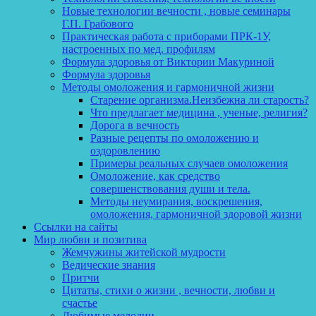
Новые технологии вечности , новые семинары
Г.П. Грабового
Практическая работа с приборами ПРК-1У,
настроенных по мед. профилям
Формула здоровья от Виктории Макуриной
Формула здоровья
Методы омоложения и гармоничной жизни
Старение организма.Неизбежна ли старость?
Что предлагает медицина , ученые, религия?
Дорога в вечность
Разные рецепты по омоложению и
оздоровлению
Примеры реальных случаев омоложения
Омоложение, как средство
совершенствования души и тела.
Методы неумирания, воскрешения,
омоложения, гармоничной здоровой жизни
Ссылки на сайты
Мир любви и позитива
Жемчужины житейской мудрости
Ведические знания
Притчи
Цитаты, стихи о жизни , вечности, любви и
счастье
Любимые мелодии