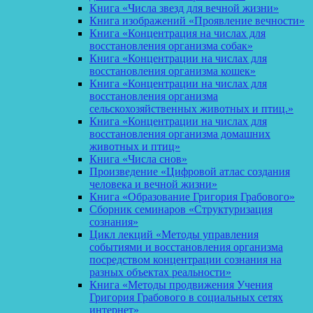
Книга «Числа звезд для вечной жизни»
Книга изображений «Проявление вечности»
Книга «Концентрация на числах для
восстановления организма собак»
Книга «Концентрации на числах для
восстановления организма кошек»
Книга «Концентрации на числах для
восстановления организма
сельскохозяйственных животных и птиц.»
Книга «Концентрации на числах для
восстановления организма домашних
животных и птиц»
Книга «Числа снов»
Произведение «Цифровой атлас создания
человека и вечной жизни»
Книга «Образование Григория Грабового»
Сборник семинаров «Структуризация
сознания»
Цикл лекций «Методы управления
событиями и восстановления организма
посредством концентрации сознания на
разных объектах реальности»
Книга «Методы продвижения Учения
Григория Грабового в социальных сетях
интернет»