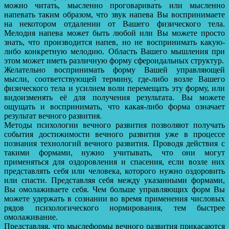
можно читать, мысленно проговаривать или мысленно
напевать таким образом, что звук напева Вы воспринимаете
на некотором отдалении от Вашего физического тела.
Мелодия напева может быть любой или Вы можете просто
знать, что производится напев, но не воспринимать какую-
либо конкретную мелодию. Область Вашего мышления при
этом может иметь различную форму сфероидальных структур.
Желательно воспринимать форму Вашей управляющей
мысли, соответствующей термину, где-либо возле Вашего
физического тела и усилием воли перемещать эту форму, или
видоизменять её для получения результата. Вы можете
ощущать и воспринимать, что какая-либо форма означает
результат вечного развития.
Методы психологии вечного развития позволяют получать
события достижимости вечного развития уже в процессе
познания технологий вечного развития. Проводя действия с
такими формами, нужно учитывать, что они могут
применяться для оздоровления и спасения, если возле них
представлять себя или человека, которого нужно оздоровить
или спасти. Представляя себя между указанными формами,
Вы омолаживаете себя. Чем больше управляющих форм Вы
можете удержать в сознании во время применения числовых
рядов психологического нормирования, тем быстрее
омолаживание.
Представляя, что мыслеформы вечного развития прикасаются