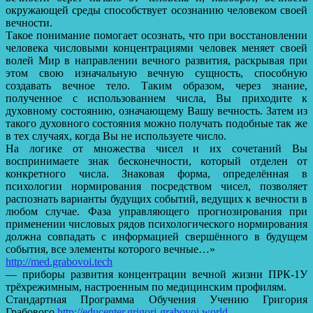
окружающей среды способствует осознанию человеком своей
вечности.
Такое понимание помогает осознать, что при восстановлении
человека числовыми концентрациями человек меняет своей
волей Мир в направлении вечного развития, раскрывая при
этом свою изначальную вечную сущность, способную
создавать вечное тело. Таким образом, через знание,
полученное с использованием числа, Вы приходите к
духовному состоянию, означающему Вашу вечность. Затем из
такого духовного состояния можно получать подобные так же
в тех случаях, когда Вы не используете число.
На логике от множества чисел и их сочетаний Вы
воспринимаете знак бесконечности, который отделен от
конкретного числа. Знаковая форма, определённая в
психологии нормирования посредством чисел, позволяет
распознать варианты будущих событий, ведущих к вечности в
любом случае. Фаза управляющего прогнозирования при
применении числовых рядов психологического нормирования
должна совпадать с информацией свершённого в будущем
события, все элементы которого вечные…»
http://med.grabovoi.tech
— приборы развития концентрации вечной жизни ПРК-1У
трёхрежимным, настроенным по медицинским профилям.
Стандартная Программа Обучения Учению Григория
Грабового
http://educenter.grigori-grabovoi.world