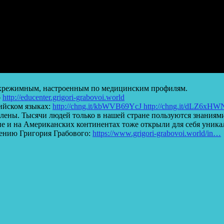
хрежимным, настроенным по медицинским профилям.
о
http://educenter.grigori-grabovoi.world​
ийском языках:
http://chng.it/kbWVB69YcJ​ http://chng.it/dLZ6xHW
ены. Тысячи людей только в нашей стране пользуются знаниями
опе и на Американских континентах тоже открыли для себя уника
ению Григория Грабового:
https://www.grigori-grabovoi.world/in…​