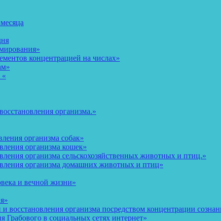
 месяца
дня
рмирования»
ементов концентрацией на числах»
ам»
 «
восстановления организма.»
вления организма собак»
овления организма кошек»
вления организма сельскохозяйственных животных и птиц.»
овления организма домашних животных и птиц»
овека и вечной жизни»
ия»
и восстановления организма посредством концентрации сознани
 Грабового в социальных сетях интернет»