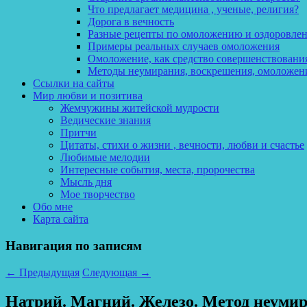
Что предлагает медицина , ученые, религия?
Дорога в вечность
Разные рецепты по омоложению и оздоровле
Примеры реальных случаев омоложения
Омоложение, как средство совершенствования
Методы неумирания, воскрешения, омоложен
Ссылки на сайты
Мир любви и позитива
Жемчужины житейской мудрости
Ведические знания
Притчи
Цитаты, стихи о жизни , вечности, любви и счастье
Любимые мелодии
Интересные события, места, пророчества
Мысль дня
Мое творчество
Обо мне
Карта сайта
Навигация по записям
←
Предыдущая
Следующая
→
Натрий. Магний. Железо. Метод н