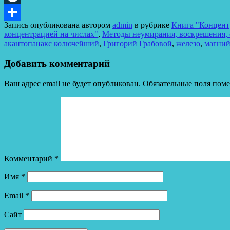
LiveJournal
Запись опубликована автором
admin
в рубрике
Книга "Концентр
Отправить
концентрацией на числах"
,
Методы неумирания, воскрешения,
акантопанакс колючейший
,
Григорий Грабовой
,
железо
,
магни
Добавить комментарий
Ваш адрес email не будет опубликован.
Обязательные поля пом
Комментарий
*
Имя
*
Email
*
Сайт