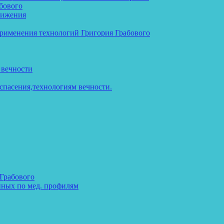
бового
тижения
применения технологий Григория Грабового
 вечности
спасения,технологиям вечности.
 Грабового
нных по мед. профилям