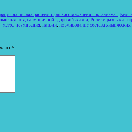
ация на числах растений для восстановления организма"
,
Книга
 омоложения, гармоничной здоровой жизни
,
Ролики разных авто
й
,
метод неумирания
,
натрий
,
нормирование состава химических
ечены
*