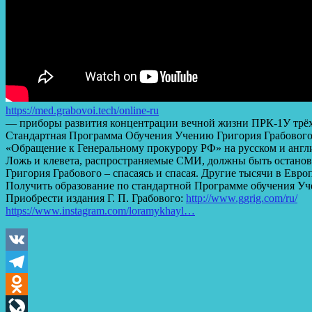
https://med.grabovoi.tech/online-ru​
— приборы развития концентрации вечной жизни ПРК-1У трё
Стандартная Программа Обучения Учению Григория Грабовог
«Обращение к Генеральному прокурору РФ» на русском и англ
Ложь и клевета, распространяемые СМИ, должны быть остановл
Григория Грабового – спасаясь и спасая. Другие тысячи в Евр
Получить образование по стандартной Программе обучения Уч
Приобрести издания Г. П. Грабового:
http://www.ggrig.com/ru/​
https://www.instagram.com/loramykhayl…
VK
Telegram
Odnoklassniki