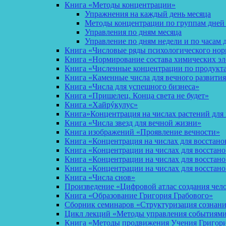
Книга «Методы концентрации»
Упражнения на каждый день месяца
Методы концентрации по группам дней
Управления по дням месяца
Управление по дням недели и по часам 
Книга «Числовые ряды психологического но
Книга «Нормирование состава химических эл
Книга «Численные концентрации по продукт
Книга «Каменные числа для вечного развития
Книга «Числа для успешного бизнеса»
Книга «Пришелец. Конца света не будет»
Книга «Хайрýкулус»
Книга»Концентрация на числах растений для 
Книга «Числа звезд для вечной жизни»
Книга изображений «Проявление вечности»
Книга «Концентрация на числах для восстано
Книга «Концентрации на числах для восстан
Книга «Концентрации на числах для восстано
Книга «Концентрации на числах для восстан
Книга «Числа снов»
Произведение «Цифровой атлас создания чел
Книга «Образование Григория Грабового»
Сборник семинаров «Структуризация сознан
Цикл лекций «Методы управления событиями 
Книга «Методы продвижения Учения Григория