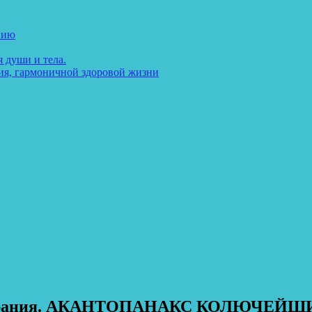
нию
 души и тела.
ия, гармоничной здоровой жизни
еумирания. АКАНТОПАНАКС КОЛЮЧЕЙШ