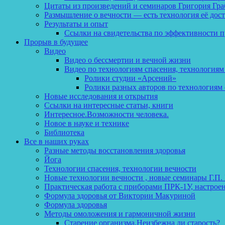
Цитаты из произведений и семинаров Григория Гра
Размышление о вечности — есть технология её дос
Результаты и опыт
Ссылки на свидетельства по эффективности 
Прорыв в будущее
Видео
Видео о бессмертии и вечной жизни
Видео по технологиям спасения, технологиям
Ролики студии «Арсений»
Ролики разных авторов по технологиям 
Новые исследования и открытия
Ссылки на интересные статьи, книги
Интересное.Возможности человека.
Новое в науке и технике
Библиотека
Все в наших руках
Разные методы восстановления здоровья
Йога
Технологии спасения, технологии вечности
Новые технологии вечности , новые семинары Г.П.
Практическая работа с приборами ПРК-1У, настрое
Формула здоровья от Виктории Макуриной
Формула здоровья
Методы омоложения и гармоничной жизни
Старение организма.Неизбежна ли старость?