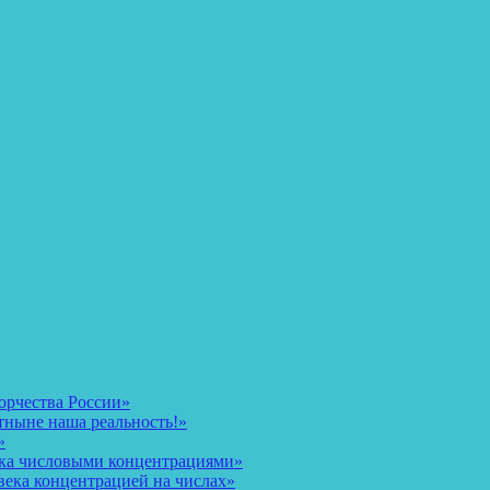
орчества России»
тныне наша реальность!»
»
ека числовыми концентрациями»
века концентрацией на числах»