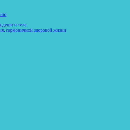
нию
 души и тела.
ия, гармоничной здоровой жизни