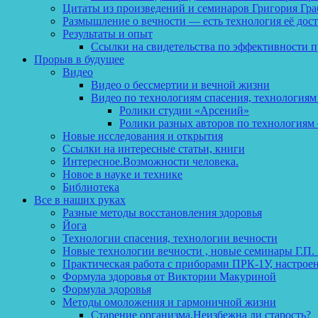
Цитаты из произведений и семинаров Григория Гра
Размышление о вечности — есть технология её дос
Результаты и опыт
Ссылки на свидетельства по эффективности 
Прорыв в будущее
Видео
Видео о бессмертии и вечной жизни
Видео по технологиям спасения, технологиям
Ролики студии «Арсений»
Ролики разных авторов по технологиям 
Новые исследования и открытия
Ссылки на интересные статьи, книги
Интересное.Возможности человека.
Новое в науке и технике
Библиотека
Все в наших руках
Разные методы восстановления здоровья
Йога
Технологии спасения, технологии вечности
Новые технологии вечности , новые семинары Г.П.
Практическая работа с приборами ПРК-1У, настрое
Формула здоровья от Виктории Макуриной
Формула здоровья
Методы омоложения и гармоничной жизни
Старение организма.Неизбежна ли старость?