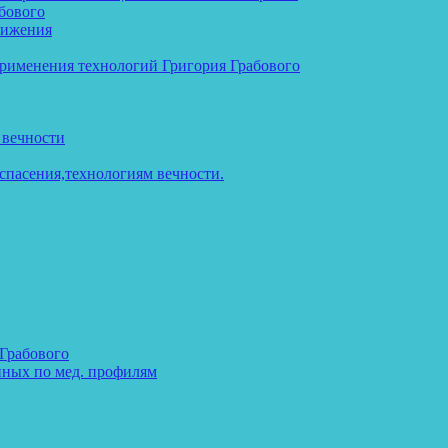
бового
тижения
применения технологий Григория Грабового
 вечности
спасения,технологиям вечности.
 Грабового
нных по мед. профилям