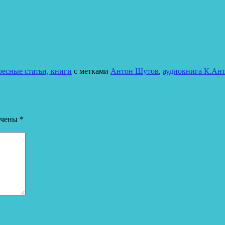
есные статьи, книги
с метками
Антон Шутов
,
аудиокнига К.Ан
ечены
*