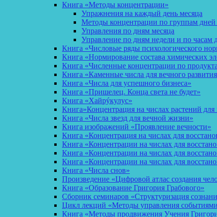
Книга «Методы концентрации»
Упражнения на каждый день месяца
Методы концентрации по группам дней
Управления по дням месяца
Управление по дням недели и по часам 
Книга «Числовые ряды психологического но
Книга «Нормирование состава химических эл
Книга «Численные концентрации по продукт
Книга «Каменные числа для вечного развития
Книга «Числа для успешного бизнеса»
Книга «Пришелец. Конца света не будет»
Книга «Хайрýкулус»
Книга»Концентрация на числах растений для 
Книга «Числа звезд для вечной жизни»
Книга изображений «Проявление вечности»
Книга «Концентрация на числах для восстано
Книга «Концентрации на числах для восстан
Книга «Концентрации на числах для восстано
Книга «Концентрации на числах для восстан
Книга «Числа снов»
Произведение «Цифровой атлас создания чел
Книга «Образование Григория Грабового»
Сборник семинаров «Структуризация сознан
Цикл лекций «Методы управления событиями 
Книга «Методы продвижения Учения Григория