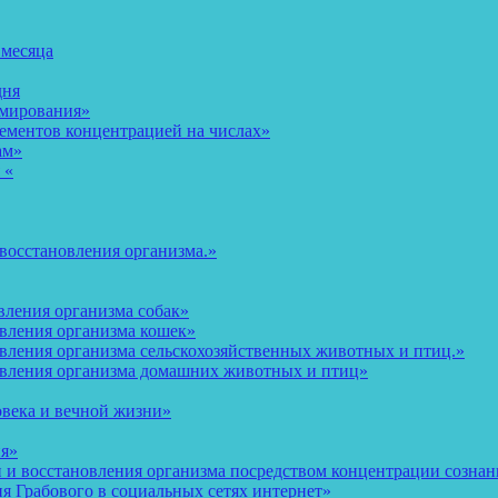
 месяца
дня
рмирования»
ементов концентрацией на числах»
ам»
 «
восстановления организма.»
вления организма собак»
овления организма кошек»
вления организма сельскохозяйственных животных и птиц.»
овления организма домашних животных и птиц»
овека и вечной жизни»
ия»
и восстановления организма посредством концентрации сознани
 Грабового в социальных сетях интернет»