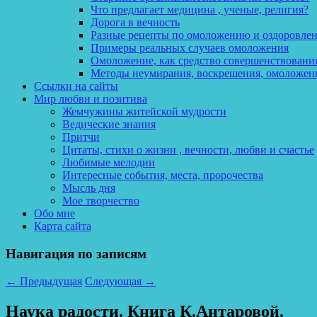
Что предлагает медицина , ученые, религия?
Дорога в вечность
Разные рецепты по омоложению и оздоровле
Примеры реальных случаев омоложения
Омоложение, как средство совершенствования
Методы неумирания, воскрешения, омоложен
Ссылки на сайты
Мир любви и позитива
Жемчужины житейской мудрости
Ведические знания
Притчи
Цитаты, стихи о жизни , вечности, любви и счастье
Любимые мелодии
Интересные события, места, пророчества
Мысль дня
Мое творчество
Обо мне
Карта сайта
Навигация по записям
←
Предыдущая
Следующая
→
Наука радости. Книга К.Антаровой.