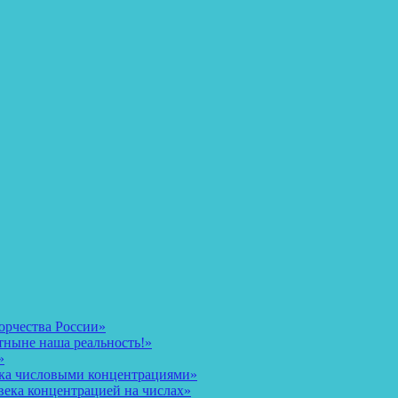
орчества России»
тныне наша реальность!»
»
ека числовыми концентрациями»
века концентрацией на числах»