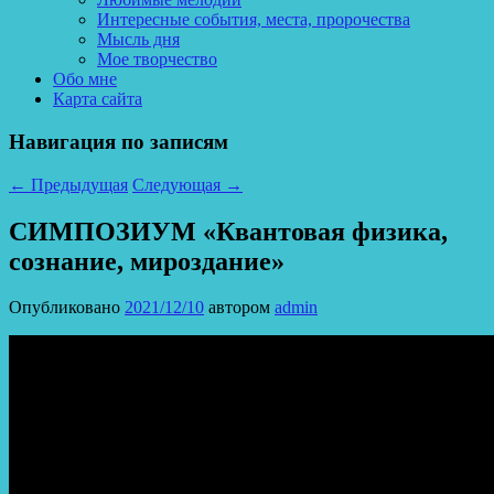
Интересные события, места, пророчества
Мысль дня
Мое творчество
Обо мне
Карта сайта
Навигация по записям
←
Предыдущая
Следующая
→
СИМПОЗИУМ «Квантовая физика,
сознание, мироздание»
Опубликовано
2021/12/10
автором
admin