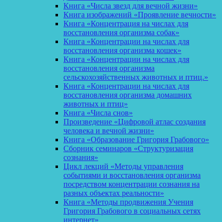
Книга «Числа звезд для вечной жизни»
Книга изображений «Проявление вечности»
Книга «Концентрация на числах для
восстановления организма собак»
Книга «Концентрации на числах для
восстановления организма кошек»
Книга «Концентрации на числах для
восстановления организма
сельскохозяйственных животных и птиц.»
Книга «Концентрации на числах для
восстановления организма домашних
животных и птиц»
Книга «Числа снов»
Произведение «Цифровой атлас создания
человека и вечной жизни»
Книга «Образование Григория Грабового»
Сборник семинаров «Структуризация
сознания»
Цикл лекций «Методы управления
событиями и восстановления организма
посредством концентрации сознания на
разных объектах реальности»
Книга «Методы продвижения Учения
Григория Грабового в социальных сетях
интернет»