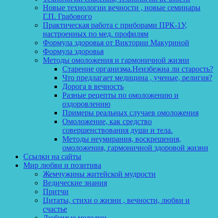
Новые технологии вечности , новые семинары
Г.П. Грабового
Практическая работа с приборами ПРК-1У,
настроенных по мед. профилям
Формула здоровья от Виктории Макуриной
Формула здоровья
Методы омоложения и гармоничной жизни
Старение организма.Неизбежна ли старость?
Что предлагает медицина , ученые, религия?
Дорога в вечность
Разные рецепты по омоложению и
оздоровлению
Примеры реальных случаев омоложения
Омоложение, как средство
совершенствования души и тела.
Методы неумирания, воскрешения,
омоложения, гармоничной здоровой жизни
Ссылки на сайты
Мир любви и позитива
Жемчужины житейской мудрости
Ведические знания
Притчи
Цитаты, стихи о жизни , вечности, любви и
счастье
Любимые мелодии