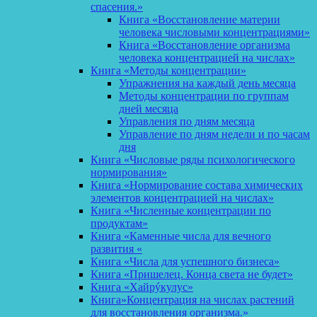
спасения.»
Книга «Восстановление материи
человека числовыми концентрациями»
Книга «Восстановление организма
человека концентрацией на числах»
Книга «Методы концентрации»
Упражнения на каждый день месяца
Методы концентрации по группам
дней месяца
Управления по дням месяца
Управление по дням недели и по часам
дня
Книга «Числовые ряды психологического
нормирования»
Книга «Нормирование состава химических
элементов концентрацией на числах»
Книга «Численные концентрации по
продуктам»
Книга «Каменные числа для вечного
развития «
Книга «Числа для успешного бизнеса»
Книга «Пришелец. Конца света не будет»
Книга «Хайрýкулус»
Книга»Концентрация на числах растений
для восстановления организма.»