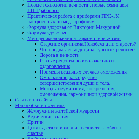
Новые технологии вечности , новые семинары
Г.П. Грабового
Практическая работа с приборами ПРК-1У,
настроенных по мед. профилям
Формула здоровья от Виктории Макуриной
Формула здоровья
Методы омоложения и гармоничной жизни
Старение организма.Неизбежна ли старость?
Что предлагает медицина , ученые, религия?
Дорога в вечность
Разные рецепты по омоложению и
оздоровлению
Примеры реальных случаев омоложения
Омоложение, как средство
совершенствования души и тела.
Методы неумирания, воскрешения,
омоложения, гармоничной здоровой жизни
Ссылки на сайты
Мир любви и позитива
Жемчужины житейской мудрости
Ведические знания
Притчи
Цитаты, стихи о жизни , вечности, любви и
счастье
Любимые мелодии