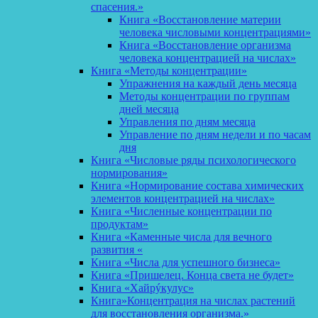
спасения.»
Книга «Восстановление материи
человека числовыми концентрациями»
Книга «Восстановление организма
человека концентрацией на числах»
Книга «Методы концентрации»
Упражнения на каждый день месяца
Методы концентрации по группам
дней месяца
Управления по дням месяца
Управление по дням недели и по часам
дня
Книга «Числовые ряды психологического
нормирования»
Книга «Нормирование состава химических
элементов концентрацией на числах»
Книга «Численные концентрации по
продуктам»
Книга «Каменные числа для вечного
развития «
Книга «Числа для успешного бизнеса»
Книга «Пришелец. Конца света не будет»
Книга «Хайрýкулус»
Книга»Концентрация на числах растений
для восстановления организма.»