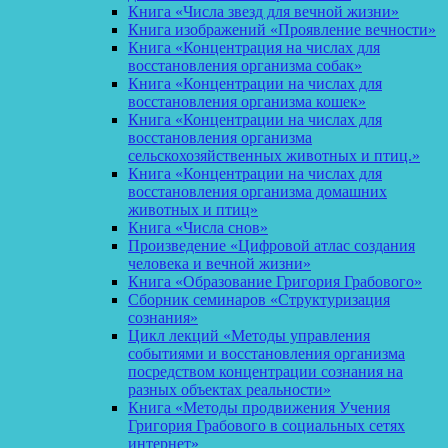
Книга «Числа звезд для вечной жизни»
Книга изображений «Проявление вечности»
Книга «Концентрация на числах для
восстановления организма собак»
Книга «Концентрации на числах для
восстановления организма кошек»
Книга «Концентрации на числах для
восстановления организма
сельскохозяйственных животных и птиц.»
Книга «Концентрации на числах для
восстановления организма домашних
животных и птиц»
Книга «Числа снов»
Произведение «Цифровой атлас создания
человека и вечной жизни»
Книга «Образование Григория Грабового»
Сборник семинаров «Структуризация
сознания»
Цикл лекций «Методы управления
событиями и восстановления организма
посредством концентрации сознания на
разных объектах реальности»
Книга «Методы продвижения Учения
Григория Грабового в социальных сетях
интернет»