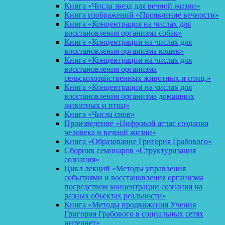
Книга «Числа звезд для вечной жизни»
Книга изображений «Проявление вечности»
Книга «Концентрация на числах для
восстановления организма собак»
Книга «Концентрации на числах для
восстановления организма кошек»
Книга «Концентрации на числах для
восстановления организма
сельскохозяйственных животных и птиц.»
Книга «Концентрации на числах для
восстановления организма домашних
животных и птиц»
Книга «Числа снов»
Произведение «Цифровой атлас создания
человека и вечной жизни»
Книга «Образование Григория Грабового»
Сборник семинаров «Структуризация
сознания»
Цикл лекций «Методы управления
событиями и восстановления организма
посредством концентрации сознания на
разных объектах реальности»
Книга «Методы продвижения Учения
Григория Грабового в социальных сетях
интернет»