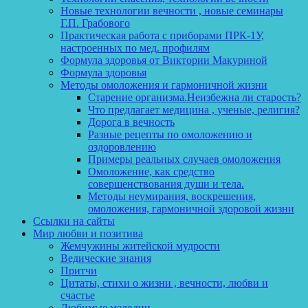
Новые технологии вечности , новые семинары
Г.П. Грабового
Практическая работа с приборами ПРК-1У,
настроенных по мед. профилям
Формула здоровья от Виктории Макуриной
Формула здоровья
Методы омоложения и гармоничной жизни
Старение организма.Неизбежна ли старость?
Что предлагает медицина , ученые, религия?
Дорога в вечность
Разные рецепты по омоложению и
оздоровлению
Примеры реальных случаев омоложения
Омоложение, как средство
совершенствования души и тела.
Методы неумирания, воскрешения,
омоложения, гармоничной здоровой жизни
Ссылки на сайты
Мир любви и позитива
Жемчужины житейской мудрости
Ведические знания
Притчи
Цитаты, стихи о жизни , вечности, любви и
счастье
Любимые мелодии