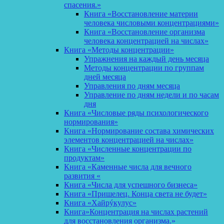
спасения.»
Книга «Восстановление материи
человека числовыми концентрациями»
Книга «Восстановление организма
человека концентрацией на числах»
Книга «Методы концентрации»
Упражнения на каждый день месяца
Методы концентрации по группам
дней месяца
Управления по дням месяца
Управление по дням недели и по часам
дня
Книга «Числовые ряды психологического
нормирования»
Книга «Нормирование состава химических
элементов концентрацией на числах»
Книга «Численные концентрации по
продуктам»
Книга «Каменные числа для вечного
развития «
Книга «Числа для успешного бизнеса»
Книга «Пришелец. Конца света не будет»
Книга «Хайрýкулус»
Книга»Концентрация на числах растений
для восстановления организма.»