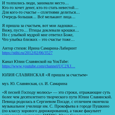
И толпились люди, занимали место…
Кто-то хочет денег, кто-то стать невестой…
Для кого-то счастье – сплетнями делиться…
Очередь большая… Всё мелькают лица…
Я пришла за счастьем, вот мои ладошки…
Вижу, пусто… Птицы доклевали крошки…
Но с улыбкой мудрой мне ответил Боже,
Что улыбка близких – это счастье тоже…
Автор стихов: Ирина Самарина-Лабиринт
https://stihi.ru/2012/02/06/3527
Канал Юлии Славянской на YouTube:
https://www.youtube.com/channel/UC2XJ…
ЮЛИЯ СЛАВЯНСКАЯ «Я пришла за счастьем»
муз. Ю. Славянская, сл. И. Самарина
«Я песней Господу молюсь» — это строки, отражающие суть
более чем десятилетнего творческого пути Юлии Славянской.
Певица родилась в Сергиевом Посаде, с отличием окончила
музыкальное училище им. С. Прокофьева в городе Пушкино
(по классу хорового дирижирования), а также факультет