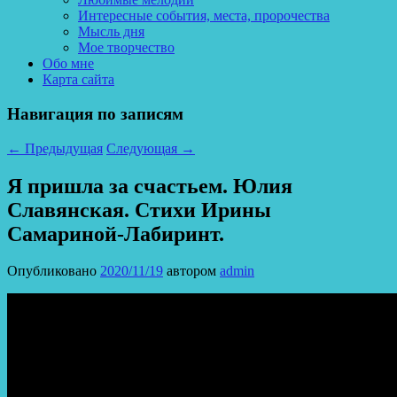
Интересные события, места, пророчества
Мысль дня
Мое творчество
Обо мне
Карта сайта
Навигация по записям
←
Предыдущая
Следующая
→
Я пришла за счастьем. Юлия
Славянская. Стихи Ирины
Самариной-Лабиринт.
Опубликовано
2020/11/19
автором
admin