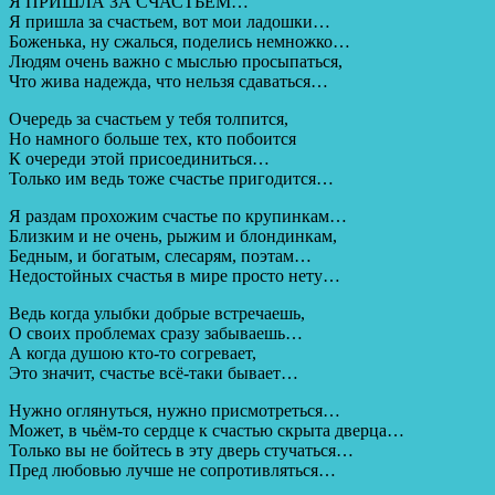
Я ПРИШЛА ЗА СЧАСТЬЕМ…
Я пришла за счастьем, вот мои ладошки…
Боженька, ну сжалься, поделись немножко…
Людям очень важно с мыслью просыпаться,
Что жива надежда, что нельзя сдаваться…
Очередь за счастьем у тебя толпится,
Но намного больше тех, кто побоится
К очереди этой присоединиться…
Только им ведь тоже счастье пригодится…
Я раздам прохожим счастье по крупинкам…
Близким и не очень, рыжим и блондинкам,
Бедным, и богатым, слесарям, поэтам…
Недостойных счастья в мире просто нету…
Ведь когда улыбки добрые встречаешь,
О своих проблемах сразу забываешь…
А когда душою кто-то согревает,
Это значит, счастье всё-таки бывает…
Нужно оглянуться, нужно присмотреться…
Может, в чьём-то сердце к счастью скрыта дверца…
Только вы не бойтесь в эту дверь стучаться…
Пред любовью лучше не сопротивляться…