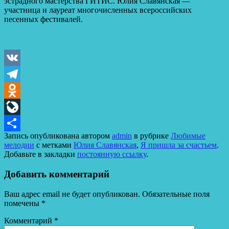
эстрадного мастерства ГИТИС. Юлия Славянская —
участница и лауреат многочисленных всероссийских
песенных фестивалей.
VK
Telegram
Odnoklassniki
LiveJournal
Запись опубликована автором
admin
в рубрике
Любимые
Отправить
мелодии
с метками
Юлия Славянская
,
Я пришла за счастьем
.
Добавьте в закладки
постоянную ссылку
.
Добавить комментарий
Ваш адрес email не будет опубликован.
Обязательные поля
помечены
*
Комментарий
*