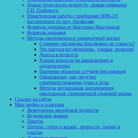
Новые технологии вечности , новые семинары
Г.П. Грабового
Практическая работа с приборами ПРК-1У,
настроенных по мед. профилям
Формула здоровья от Виктории Макуриной
Формула здоровья
Методы омоложения и гармоничной жизни
Старение организма.Неизбежна ли старость?
Что предлагает медицина , ученые, религия?
Дорога в вечность
Разные рецепты по омоложению и
оздоровлению
Примеры реальных случаев омоложения
Омоложение, как средство
совершенствования души и тела.
Методы неумирания, воскрешения,
омоложения, гармоничной здоровой жизни
Ссылки на сайты
Мир любви и позитива
Жемчужины житейской мудрости
Ведические знания
Притчи
Цитаты, стихи о жизни , вечности, любви и
счастье
Любимые мелодии