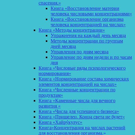
спасения.»
Книга «Восстановление материи
человека числовыми концентрациями»
Книга «Восстановление организма
человека концентрацией на числах»
Книга «Методы концентрации»
Упражнения на каждый день месяца
Методы концентрации по группам
дней месяца
Управления по дням месяца
Управление по дням недели и по часам
дня
Книга «Числовые ряды психологического
нормирования»
Книга «Нормирование состава химических
элементов концентрацией на числах»
Книга «Численные концентрации по
продуктам»
Книга «Каменные числа для вечного
развития «
Книга «Числа для успешного бизнеса»
Книга «Пришелец. Конца света не будет»
Книга «Хайрýкулус»
Книга»Концентрация на числах растений
для восстановления организма.»