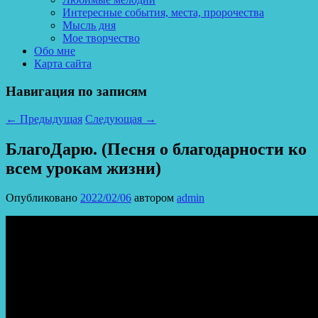
Интересные события, места, пророчества
Мысль дня
Мое творчество
Обо мне
Карта сайта
Навигация по записям
←
Предыдущая
Следующая
→
БлагоДарю. (Песня о благодарности ко
всем урокам жизни)
Опубликовано
2022/02/06
автором
admin