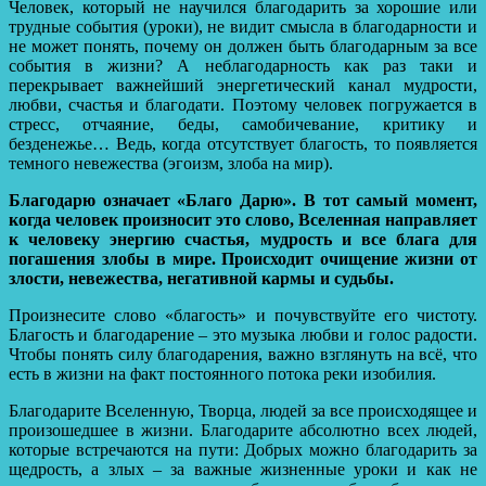
Человек, который не научился благодарить за хорошие или
трудные события (уроки), не видит смысла в благодарности и
не может понять, почему он должен быть благодарным за все
события в жизни? А неблагодарность как раз таки и
перекрывает важнейший энергетический канал мудрости,
любви, счастья и благодати. Поэтому человек погружается в
стресс, отчаяние, беды, самобичевание, критику и
безденежье… Ведь, когда отсутствует благость, то появляется
темного невежества (эгоизм, злоба на мир).
Благодарю означает «Благо Дарю».
В тот самый момент,
когда человек произносит это слово, Вселенная направляет
к человеку энергию счастья, мудрость и все блага для
погашения злобы в мире. Происходит очищение жизни от
злости, невежества, негативной кармы и судьбы.
Произнесите слово «благость» и почувствуйте его чистоту.
Благость и благодарение – это музыка любви и голос радости.
Чтобы понять силу благодарения, важно взглянуть на всё, что
есть в жизни на факт постоянного потока реки изобилия.
Благодарите Вселенную, Творца, людей за все происходящее и
произошедшее в жизни. Благодарите абсолютно всех людей,
которые встречаются на пути: Добрых можно благодарить за
щедрость, а злых – за важные жизненные уроки и как не