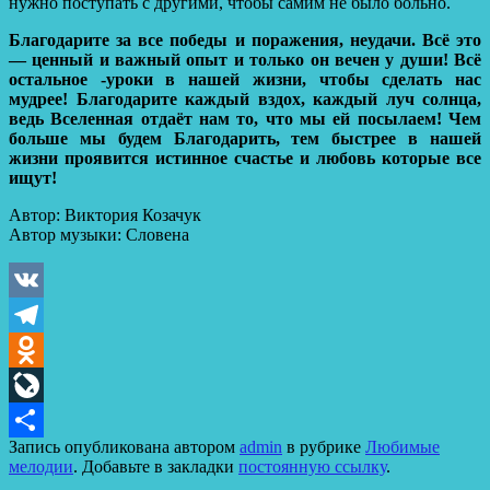
нужно поступать с другими, чтобы самим не было больно.
Благодарите за все победы и поражения, неудачи. Всё это
— ценный и важный опыт и только он вечен у души! Всё
остальное -уроки в нашей жизни, чтобы сделать нас
мудрее! Благодарите каждый вздох, каждый луч солнца,
ведь Вселенная отдаёт нам то, что мы ей посылаем! Чем
больше мы будем Благодарить, тем быстрее в нашей
жизни проявится истинное счастье и любовь которые все
ищут!
Автор: Виктория Козачук
Автор музыки: Словена
VK
Telegram
Odnoklassniki
LiveJournal
Запись опубликована автором
admin
в рубрике
Любимые
Отправить
мелодии
. Добавьте в закладки
постоянную ссылку
.