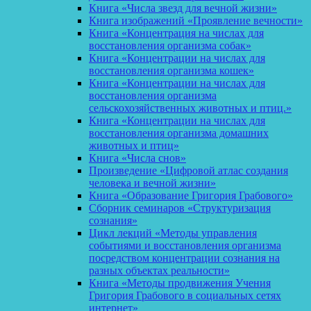
Книга «Числа звезд для вечной жизни»
Книга изображений «Проявление вечности»
Книга «Концентрация на числах для
восстановления организма собак»
Книга «Концентрации на числах для
восстановления организма кошек»
Книга «Концентрации на числах для
восстановления организма
сельскохозяйственных животных и птиц.»
Книга «Концентрации на числах для
восстановления организма домашних
животных и птиц»
Книга «Числа снов»
Произведение «Цифровой атлас создания
человека и вечной жизни»
Книга «Образование Григория Грабового»
Сборник семинаров «Структуризация
сознания»
Цикл лекций «Методы управления
событиями и восстановления организма
посредством концентрации сознания на
разных объектах реальности»
Книга «Методы продвижения Учения
Григория Грабового в социальных сетях
интернет»