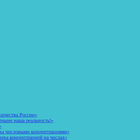
орчества России»
тныне наша реальность!»
»
ека числовыми концентрациями»
века концентрацией на числах»