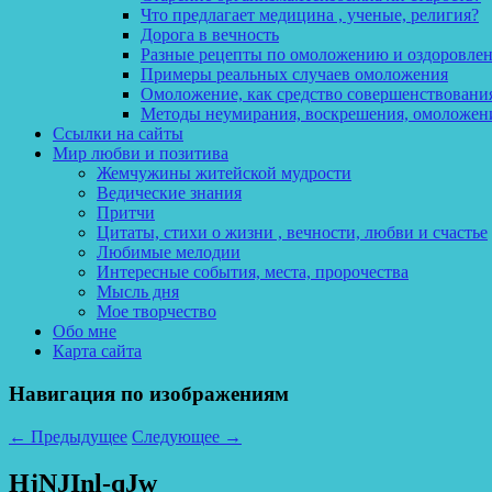
Что предлагает медицина , ученые, религия?
Дорога в вечность
Разные рецепты по омоложению и оздоровле
Примеры реальных случаев омоложения
Омоложение, как средство совершенствования
Методы неумирания, воскрешения, омоложен
Ссылки на сайты
Мир любви и позитива
Жемчужины житейской мудрости
Ведические знания
Притчи
Цитаты, стихи о жизни , вечности, любви и счастье
Любимые мелодии
Интересные события, места, пророчества
Мысль дня
Мое творчество
Обо мне
Карта сайта
Навигация по изображениям
← Предыдущее
Следующее →
HjNJInl-qJw