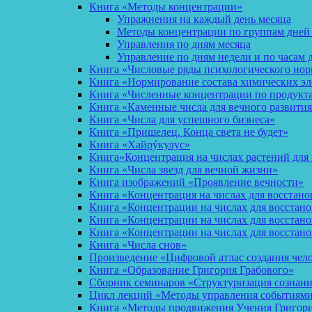
Книга «Методы концентрации»
Упражнения на каждый день месяца
Методы концентрации по группам дней
Управления по дням месяца
Управление по дням недели и по часам 
Книга «Числовые ряды психологического но
Книга «Нормирование состава химических эл
Книга «Численные концентрации по продукт
Книга «Каменные числа для вечного развития
Книга «Числа для успешного бизнеса»
Книга «Пришелец. Конца света не будет»
Книга «Хайрýкулус»
Книга»Концентрация на числах растений для 
Книга «Числа звезд для вечной жизни»
Книга изображений «Проявление вечности»
Книга «Концентрация на числах для восстано
Книга «Концентрации на числах для восстан
Книга «Концентрации на числах для восстано
Книга «Концентрации на числах для восстан
Книга «Числа снов»
Произведение «Цифровой атлас создания чел
Книга «Образование Григория Грабового»
Сборник семинаров «Структуризация сознан
Цикл лекций «Методы управления событиями 
Книга «Методы продвижения Учения Григория