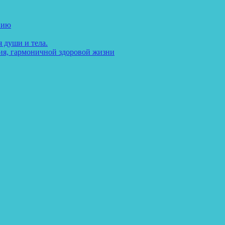
нию
 души и тела.
ия, гармоничной здоровой жизни