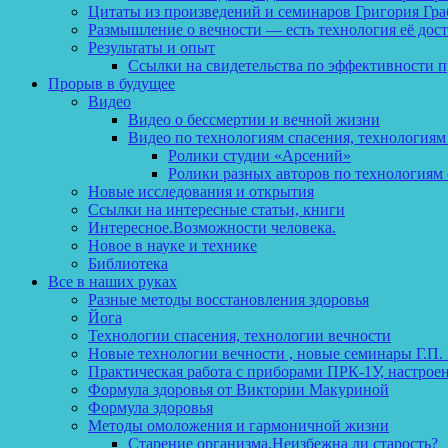
Цитаты из произведений и семинаров Григория Гра
Размышление о вечности — есть технология её дос
Результаты и опыт
Ссылки на свидетельства по эффективности 
Прорыв в будущее
Видео
Видео о бессмертии и вечной жизни
Видео по технологиям спасения, технологиям
Ролики студии «Арсений»
Ролики разных авторов по технологиям 
Новые исследования и открытия
Ссылки на интересные статьи, книги
Интересное.Возможности человека.
Новое в науке и технике
Библиотека
Все в наших руках
Разные методы восстановления здоровья
Йога
Технологии спасения, технологии вечности
Новые технологии вечности , новые семинары Г.П.
Практическая работа с приборами ПРК-1У, настрое
Формула здоровья от Виктории Макуриной
Формула здоровья
Методы омоложения и гармоничной жизни
Старение организма.Неизбежна ли старость?