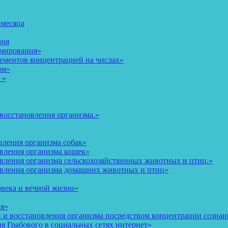
 месяца
дня
рмирования»
ементов концентрацией на числах»
ам»
 «
восстановления организма.»
вления организма собак»
овления организма кошек»
вления организма сельскохозяйственных животных и птиц.»
овления организма домашних животных и птиц»
овека и вечной жизни»
ия»
и восстановления организма посредством концентрации сознани
 Грабового в социальных сетях интернет»