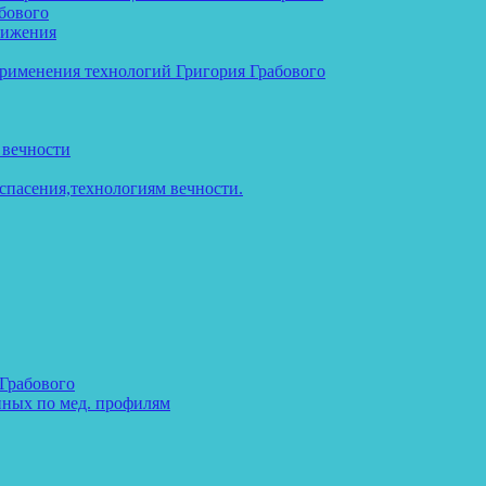
бового
тижения
применения технологий Григория Грабового
 вечности
спасения,технологиям вечности.
 Грабового
нных по мед. профилям