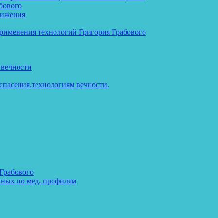
бового
тижения
применения технологий Григория Грабового
 вечности
спасения,технологиям вечности.
 Грабового
нных по мед. профилям