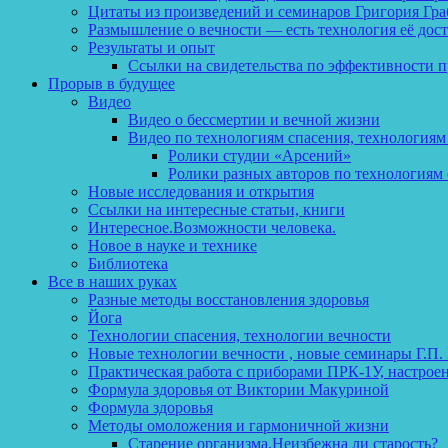
Цитаты из произведений и семинаров Григория Гра
Размышление о вечности — есть технология её дос
Результаты и опыт
Ссылки на свидетельства по эффективности 
Прорыв в будущее
Видео
Видео о бессмертии и вечной жизни
Видео по технологиям спасения, технологиям
Ролики студии «Арсений»
Ролики разных авторов по технологиям 
Новые исследования и открытия
Ссылки на интересные статьи, книги
Интересное.Возможности человека.
Новое в науке и технике
Библиотека
Все в наших руках
Разные методы восстановления здоровья
Йога
Технологии спасения, технологии вечности
Новые технологии вечности , новые семинары Г.П.
Практическая работа с приборами ПРК-1У, настрое
Формула здоровья от Виктории Макуриной
Формула здоровья
Методы омоложения и гармоничной жизни
Старение организма.Неизбежна ли старость?