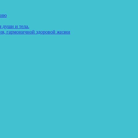
нию
 души и тела.
ия, гармоничной здоровой жизни