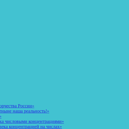
орчества России»
тныне наша реальность!»
»
ека числовыми концентрациями»
века концентрацией на числах»