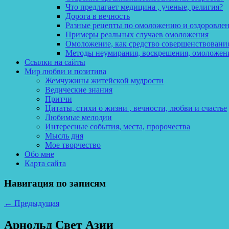
Что предлагает медицина , ученые, религия?
Дорога в вечность
Разные рецепты по омоложению и оздоровле
Примеры реальных случаев омоложения
Омоложение, как средство совершенствования
Методы неумирания, воскрешения, омоложен
Ссылки на сайты
Мир любви и позитива
Жемчужины житейской мудрости
Ведические знания
Притчи
Цитаты, стихи о жизни , вечности, любви и счастье
Любимые мелодии
Интересные события, места, пророчества
Мысль дня
Мое творчество
Обо мне
Карта сайта
Навигация по записям
←
Предыдущая
Арнольд Свет Азии