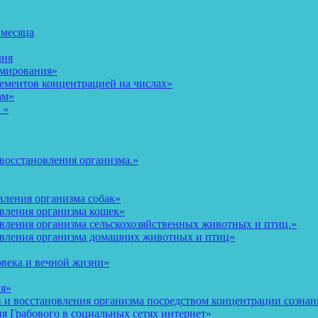
 месяца
дня
рмирования»
ементов концентрацией на числах»
ам»
 «
восстановления организма.»
вления организма собак»
овления организма кошек»
вления организма сельскохозяйственных животных и птиц.»
овления организма домашних животных и птиц»
овека и вечной жизни»
ия»
и восстановления организма посредством концентрации сознани
 Грабового в социальных сетях интернет»