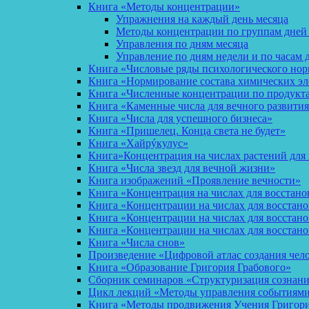
Книга «Методы концентрации»
Упражнения на каждый день месяца
Методы концентрации по группам дней
Управления по дням месяца
Управление по дням недели и по часам 
Книга «Числовые ряды психологического но
Книга «Нормирование состава химических эл
Книга «Численные концентрации по продукт
Книга «Каменные числа для вечного развития
Книга «Числа для успешного бизнеса»
Книга «Пришелец. Конца света не будет»
Книга «Хайрýкулус»
Книга»Концентрация на числах растений для 
Книга «Числа звезд для вечной жизни»
Книга изображений «Проявление вечности»
Книга «Концентрация на числах для восстано
Книга «Концентрации на числах для восстан
Книга «Концентрации на числах для восстано
Книга «Концентрации на числах для восстан
Книга «Числа снов»
Произведение «Цифровой атлас создания чел
Книга «Образование Григория Грабового»
Сборник семинаров «Структуризация сознан
Цикл лекций «Методы управления событиями 
Книга «Методы продвижения Учения Григория