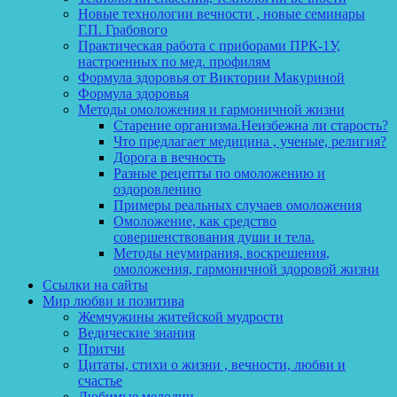
Новые технологии вечности , новые семинары
Г.П. Грабового
Практическая работа с приборами ПРК-1У,
настроенных по мед. профилям
Формула здоровья от Виктории Макуриной
Формула здоровья
Методы омоложения и гармоничной жизни
Старение организма.Неизбежна ли старость?
Что предлагает медицина , ученые, религия?
Дорога в вечность
Разные рецепты по омоложению и
оздоровлению
Примеры реальных случаев омоложения
Омоложение, как средство
совершенствования души и тела.
Методы неумирания, воскрешения,
омоложения, гармоничной здоровой жизни
Ссылки на сайты
Мир любви и позитива
Жемчужины житейской мудрости
Ведические знания
Притчи
Цитаты, стихи о жизни , вечности, любви и
счастье
Любимые мелодии