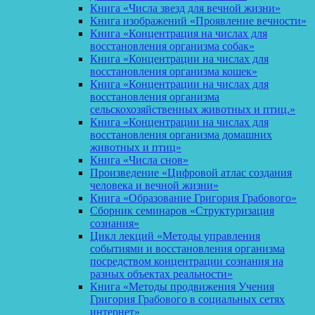
Книга «Числа звезд для вечной жизни»
Книга изображений «Проявление вечности»
Книга «Концентрация на числах для
восстановления организма собак»
Книга «Концентрации на числах для
восстановления организма кошек»
Книга «Концентрации на числах для
восстановления организма
сельскохозяйственных животных и птиц.»
Книга «Концентрации на числах для
восстановления организма домашних
животных и птиц»
Книга «Числа снов»
Произведение «Цифровой атлас создания
человека и вечной жизни»
Книга «Образование Григория Грабового»
Сборник семинаров «Структуризация
сознания»
Цикл лекций «Методы управления
событиями и восстановления организма
посредством концентрации сознания на
разных объектах реальности»
Книга «Методы продвижения Учения
Григория Грабового в социальных сетях
интернет»