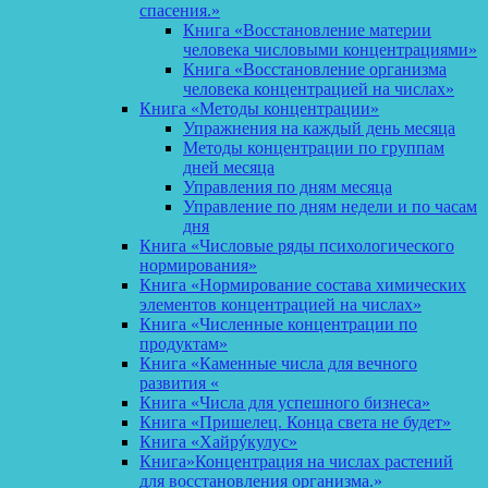
спасения.»
Книга «Восстановление материи
человека числовыми концентрациями»
Книга «Восстановление организма
человека концентрацией на числах»
Книга «Методы концентрации»
Упражнения на каждый день месяца
Методы концентрации по группам
дней месяца
Управления по дням месяца
Управление по дням недели и по часам
дня
Книга «Числовые ряды психологического
нормирования»
Книга «Нормирование состава химических
элементов концентрацией на числах»
Книга «Численные концентрации по
продуктам»
Книга «Каменные числа для вечного
развития «
Книга «Числа для успешного бизнеса»
Книга «Пришелец. Конца света не будет»
Книга «Хайрýкулус»
Книга»Концентрация на числах растений
для восстановления организма.»