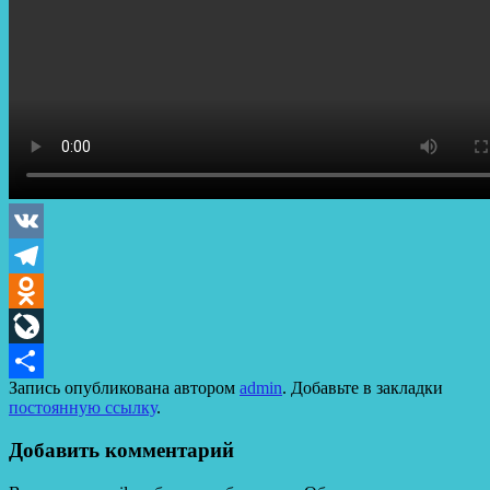
VK
Telegram
Odnoklassniki
LiveJournal
Запись опубликована автором
admin
. Добавьте в закладки
Отправить
постоянную ссылку
.
Добавить комментарий