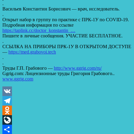
.
Васильев Константин Борисович — врач, исследователь.
.
Открыт набор в группу по практике с ПРК-1У по COVID-19.
Подробная информация по ссылке
https://taplink.cc/doctor_konstantin_…
Пишите в личные сообщения. УЧАСТИЕ БЕСПЛАТНОЕ.
.
ССЫЛКА НА ПРИБОРЫ ПРК-1У В ОТКРЫТОМ ДОСТУПЕ
—
https://med.grabovoi.tech
.
.
Труды Г.П. Грабового —
http://www.ggrig.com/ru/
Ggrig.com: Лицензионные труды Григория Грабового..
www.ggrig.com
VK
Telegram
Odnoklassniki
LiveJournal