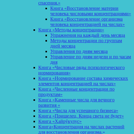
спасения.»
Книга «Восстановление материи
человека числовыми концентрациями»
Книга «Восстановление организма
человека концентрацией на числах»
Книга «Методы концентрации»
Упражнения на каждый день месяца
Методы концентрации по группам
дней месяца
Управления по дням месяца
Управление по дням недели и по часам
дня
Книга «Числовые ряды психологического
нормирования»
Книга «Нормирование состава химических
элементов концентрацией на числах»
Книга «Численные концентрации по
продуктам»
Книга «Каменные числа для вечного
развития «
Книга «Числа для успешного бизнеса»
Книга «Пришелец. Конца света не будет»
Книга «Хайрýкулус»
Книга»Концентрация на числах растений
для восстановления организма.»