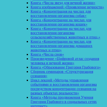
Книга «Числа звезд для вечной жизни»
Книга изображений «Проявление вечности»
Книга «Концентрация на числах для
восстановления организма собак»
Книга «Концентрации на числах для
восстановления организма кошек»
Книга «Концентрации на числах для
восстановления организма
сельскохозяйственных животных и птиц.»
Книга «Концентрации на числах для
восстановления организма домашних
животных и птиц»
Книга «Числа снов»
Произведение «Цифровой атлас создания
человека и вечной жизни»
Книга «Образование Григория Грабового»
Сборник семинаров «Структуризация
сознания»
Цикл лекций «Методы управления
событиями и восстановления организма
посредством концентрации сознания на
разных объектах реальности»
Книга «Методы продвижения Учения
Григория Грабового в социальных сетях
интернет»