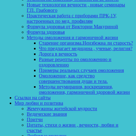
Новые технологии вечности , новые семинары
Г.П. Грабового
Практическая работа с приборами ПРК-1У,
настроенных по мед. профилям
Формула здоровья от Виктории Макуриной
Формула здоровья
Методы омоложения и гармоничной жизни
Старение организма.Неизбежна ли старость?
Что предлагает медицина , ученые, религия?
Дорога в вечность
Разные рецепты по омоложению и
оздоровлению
Примеры реальных случаев омоложения
Омоложение, как средство
совершенствования души и тела.
Методы неумирания, воскрешения,
омоложения, гармоничной здоровой жизни
Ссылки на сайты
Мир любви и позитива
Жемчужины житейской мудрости
Ведические знания
Притчи
Цитаты, стихи о жизни , вечности, любви и
счастье
Любимые мелодии