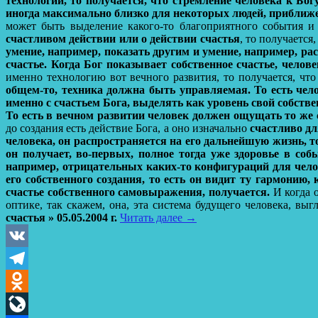
технологии, то получается, что стремление человека к Бог
иногда максимально близко для некоторых людей, приближен
может быть выделение какого-то благоприятного события и
счастливом действии или о действии счастья
, то получается
умение, например, показать другим и умение, например, расп
счастье. Когда Бог показывает собственное счастье, чело
именно технологию вот вечного развития, то получается, что
общем-то, техника должна быть управляемая.
То есть чел
именно с счастьем Бога, выделять как уровень свой собств
То есть в вечном развитии человек должен ощущать то же с
до создания есть действие Бога, а оно изначально
счастливо дл
человека, он распространяется на его дальнейшую жизнь, т
он получает, во-первых, полное тогда уже здоровье в со
например, отрицательных каких-то конфигураций для челов
его собственного создания, то есть он видит ту гармонию
счастье собственного самовыражения, получается.
И когда о
оптике, так скажем, она, эта система будущего человека, вы
счастья » 05.05.2004 г.
Читать далее
→
VK
Telegram
Odnoklassniki