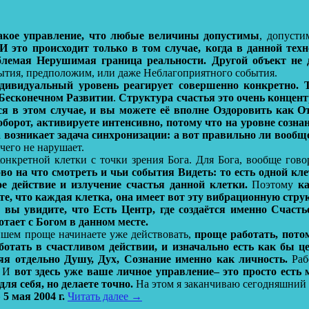
акое управление, что любые величины допустимы
, допусти
это происходит только в том случае, когда в данной техно
ыблемая Нерушимая граница реальности.
Другой объект не 
ытия, предположим, или даже Неблагоприятного события.
дивидуальный уровень реагирует совершенно конкретно. Т
 Бесконечном Развитии
.
Структура счастья это очень концент
ся в этом случае, и вы можете её вполне Оздоровить как О
оборот, активируете интенсивно, потому что на уровне созна
а возникает задача синхронизации: а вот правильно ли вообще
чего не нарушает.
конкретной клетки с точки зрения Бога. Для Бога, вообще гов
о на что смотреть и чьи события Видеть: то есть одной кле
ое действие и излучение счастья данной клетки.
Поэтому
к
те, что каждая клетка, она имеет вот эту вибрационную стру
ы увидите, что Есть Центр, где создаётся именно Счастье
отает с Богом в данном месте.
ейшем проще начинаете уже действовать,
проще работать, потом
ботать в счастливом действии, и изначально есть как бы ц
яя отдельно Душу, Дух, Сознание именно как личность.
Раб
И
вот здесь уже ваше личное управление– это просто есть 
для себя, но делаете точно.
На этом я заканчиваю сегодняшний
5 мая 2004 г.
Читать далее
→