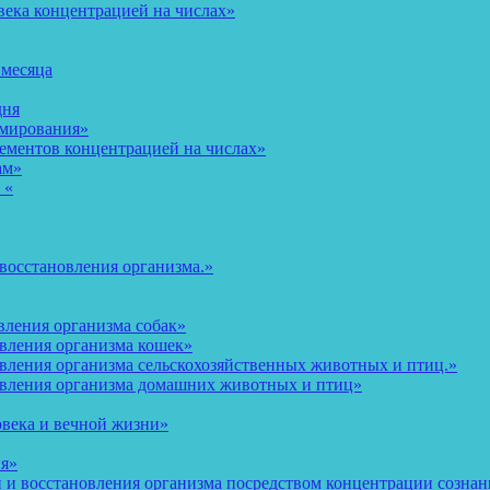
века концентрацией на числах»
 месяца
дня
рмирования»
ементов концентрацией на числах»
ам»
 «
восстановления организма.»
вления организма собак»
овления организма кошек»
вления организма сельскохозяйственных животных и птиц.»
овления организма домашних животных и птиц»
овека и вечной жизни»
ия»
и восстановления организма посредством концентрации сознани