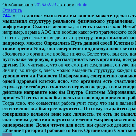
Опубликовано
2025/02/23
автором
admin
Ответить
744.
«…
в логике мышления вы вполне можете сделать т
мышления структуру реального физического управления. И 
информации Счастье человека, то есть счастье как Нез
например, взрыва АЭС или вообще какого-то трагического соб
То есть здесь можно выделить структуру,
когда каждый ин
например, можете Определить Путь данной своей Клетки в
точки зрения Бога, она совершенно индивидуально светит
абсолютно в организме вообще ничего. Более того,
вы его, на
пусть даже здоровую, и рассматривать весь организм, всегд
другие.
Но, учитывая, что он же смотрит сам, значит, он уже ни
Значит, во-вторых, здесь можно выделить структуру каждой 
уровню что ли Равности Информации,
совершенно одинаков
одной здоровой клетки, ясно, что организм есть счастлив
структуре всеобщего счастья в первую очередь, то вы увиди
действие направите как бы Внутрь Системы Мироздания, в
причём. То есть он как бы очень плотно и одновременно раб
Тогда ясно, что совместная работа учит тому, что вы в дальн
естественно вы быстрее научитесь.
Поэтому старайтесь ра
совершенно цельном виде как личность, то есть не выдел
счастливом действии научиться именно макроуправлению.
одновременно.
Делая что-то для всех, вы сразу же делаете и 
«
Учение Григория Грабового о Боге. Организация Счастья » 