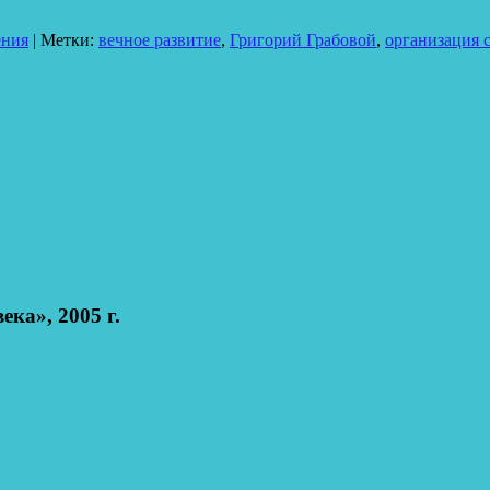
ения
|
Метки:
вечное развитие
,
Григорий Грабовой
,
организация с
ка», 2005 г.