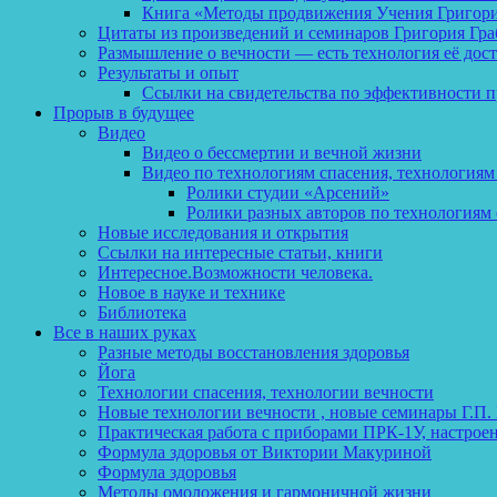
Книга «Методы продвижения Учения Григория
Цитаты из произведений и семинаров Григория Гра
Размышление о вечности — есть технология её дос
Результаты и опыт
Ссылки на свидетельства по эффективности 
Прорыв в будущее
Видео
Видео о бессмертии и вечной жизни
Видео по технологиям спасения, технологиям
Ролики студии «Арсений»
Ролики разных авторов по технологиям 
Новые исследования и открытия
Ссылки на интересные статьи, книги
Интересное.Возможности человека.
Новое в науке и технике
Библиотека
Все в наших руках
Разные методы восстановления здоровья
Йога
Технологии спасения, технологии вечности
Новые технологии вечности , новые семинары Г.П.
Практическая работа с приборами ПРК-1У, настрое
Формула здоровья от Виктории Макуриной
Формула здоровья
Методы омоложения и гармоничной жизни