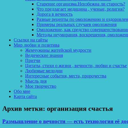
Старение организма.Неизбежна ли старость?
Что предлагает медицина , ученые, религия?
Дорога в вечность
Разные рецепты по омоложению и оздоровле
Примеры реальных случаев омоложения
Омоложение, как средство совершенствования
Методы неумирания, воскрешения, омоложен
Ссылки на сайты
Мир любви и позитива
Жемчужины житейской мудрости
Ведические знания
Притчи
Цитаты, стихи о жизни , вечности, любви и счастье
Любимые мелодии
Интересные события, места, пророчества
Мысль дня
Мое творчество
Обо мне
Карта сайта
Архив метки:
организация счастья
Размышление о вечности — есть технология её дос