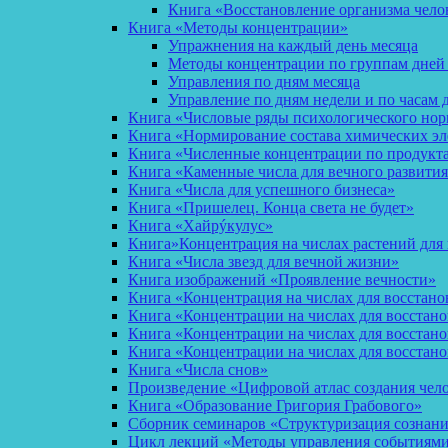
Книга «Восстановление организма чело
Книга «Методы концентрации»
Упражнения на каждый день месяца
Методы концентрации по группам дней
Управления по дням месяца
Управление по дням недели и по часам 
Книга «Числовые ряды психологического но
Книга «Нормирование состава химических эл
Книга «Численные концентрации по продукт
Книга «Каменные числа для вечного развития
Книга «Числа для успешного бизнеса»
Книга «Пришелец. Конца света не будет»
Книга «Хайрýкулус»
Книга»Концентрация на числах растений для 
Книга «Числа звезд для вечной жизни»
Книга изображений «Проявление вечности»
Книга «Концентрация на числах для восстано
Книга «Концентрации на числах для восстан
Книга «Концентрации на числах для восстано
Книга «Концентрации на числах для восстан
Книга «Числа снов»
Произведение «Цифровой атлас создания чел
Книга «Образование Григория Грабового»
Сборник семинаров «Структуризация сознан
Цикл лекций «Методы управления событиями 