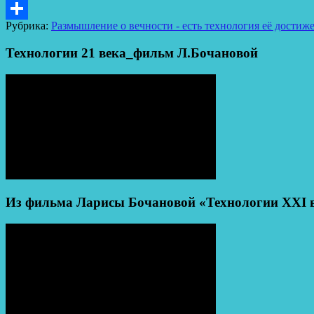
LiveJournal
Рубрика:
Размышление о вечности - есть технология её достиж
Отправить
Технологии 21 века_фильм Л.Бочановой
Из фильма Ларисы Бочановой «Технологии XXI ве