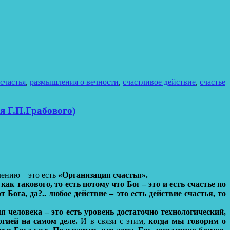
счастья
,
размышления о вечности
,
счастливое действие
,
счастье
я Г.П.Грабового)
лению – это есть
«Организация счастья».
ак такового, то есть потому что Бог – это и есть счастье по
т Бога, да?.. любое действие – это есть действие счастья, то
я человека – это есть уровень достаточно технологический,
огией на самом деле.
И в связи с этим,
когда мы говорим о