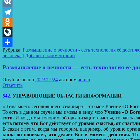
VK
Telegram
Odnoklassniki
LiveJournal
Рубрика:
Размышление о вечности - есть технология её достиж
Отправить
человека
|
Добавить комментарий
Размышление о вечности — есть технология её дос
Опубликовано
2023/12/24
автором
admin
Ответить
542
.
УПРАВЛЯЮЩИЕ ОБЛАСТИ ИНФОРМАЦИИ
« Тема моего сегодняшнего семинара – это моё Учение «О Боге
То есть в данном случае мы имеем в виду,
что Учение «О Боге»
сути.
И когда мы говорим об организации счастья, то здесь сл
есть потому что Бог действует от уровня счастья, от счастл
В связи с этим, когда мы говорим, например, об уровне орган
когда он понимает, что делает Бог в момент действия. То