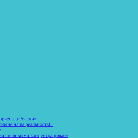
орчества России»
тныне наша реальность!»
»
ека числовыми концентрациями»