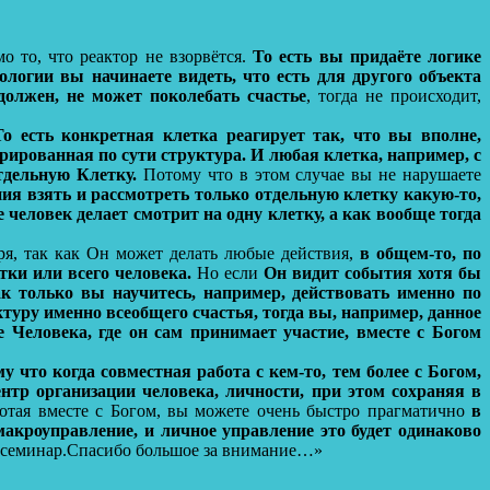
мо то, что реактор не взорвётся.
То есть вы придаёте логике
логии вы начинаете видеть, что есть для другого объекта
должен, не может поколебать счастье
, тогда не происходит,
о есть конкретная клетка реагирует так, что вы вполне,
рированная по сути структура. И любая клетка, например, с
тдельную Клетку.
Потому что в этом случае вы не нарушаете
ния взять и рассмотреть только отдельную клетку какую-то,
 человек делает смотрит на одну клетку, а как вообще тогда
оря, так как Он может делать любые действия,
в общем-то, по
тки или всего человека.
Но если
Он видит события хотя бы
ак только вы научитесь, например, действовать именно по
ктуру именно всеобщего счастья, тогда вы, например, данное
 Человека, где он сам принимает участие, вместе с Богом
у что когда совместная работа с кем-то, тем более с Богом,
ентр организации человека, личности, при этом сохраняя в
отая вместе с Богом, вы можете очень быстро прагматично
в
макроуправление, и личное управление это будет одинаково
 семинар.Спасибо большое за внимание…»