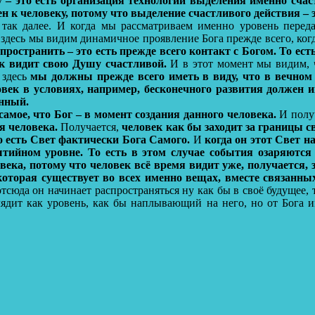
у – это есть организация технологии выделения именно счаст
 к человеку, потому что выделение счастливого действия – э
 так далее. И когда мы рассматриваем именно уровень перед
, здесь мы видим динамичное проявление Бога прежде всего, ког
ространить – это есть прежде всего контакт с Богом. То есть
век видит свою Душу счастливой.
И в этот момент мы видим, ч
 здесь
мы должны прежде всего иметь в виду, что в вечном р
овек в условиях, например, бесконечного развития должен 
енный.
амое, что Бог – в момент создания данного человека.
И получ
я человека.
Получается,
человек как бы заходит за границы св
о есть Свет фактически Бога Самого.
И
когда он этот Свет на
бытийном уровне. То есть в этом случае события озаряются
ека, потому что человек всё время видит уже, получается, з
, которая существует во всех именно вещах, вместе связанны
тсюда он начинает распространяться ну как бы в своё будущее, т
глядит как уровень, как бы наплывающий на него, но от Бога и