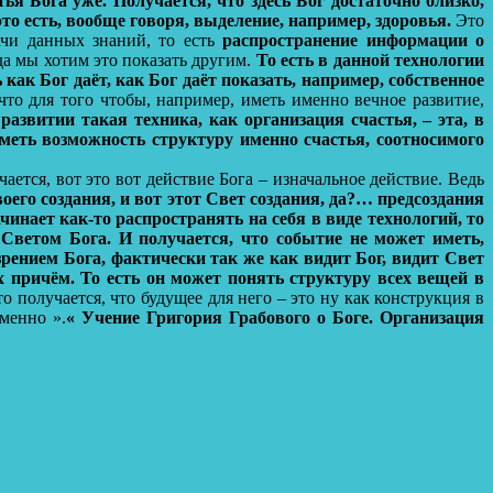
ья Бога уже. Получается, что здесь Бог достаточно близко,
то есть, вообще говоря, выделение, например, здоровья.
Это
ачи данных знаний, то есть
распространение информации о
да мы хотим это показать другим.
То есть в данной технологии
 как Бог даёт, как Бог даёт показать, например, собственное
то для того чтобы, например, иметь именно вечное развитие,
азвитии такая техника, как организация счастья, – эта, в
иметь возможность структуру именно счастья, соотносимого
ается, вот это вот действие Бога – изначальное действие. Ведь
оего создания, и вот этот Свет создания, да?… предсоздания
чинает как-то распространять на себя в виде технологий, то
 Светом Бога. И получается, что событие не может иметь,
рением Бога, фактически так же как видит Бог, видит Свет
х причём. То есть он может понять структуру всех вещей в
о получается, что будущее для него – это ну как конструкция в
менно ».
« Учение Григория Грабового о Боге. Организация