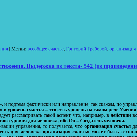
ения
|
Метки:
всеобщее счастье
,
Григорий Грабовой
,
организация 
тижения. Выдержка из текста- 542 (из произведени
», и подтема фактически или направление, так скажем, по управ
 и уровень счастья – это есть уровень на самом деле Учения к
едует рассматривать такой аспект, что, например,
в действии во
ивого уровня для человека, ибо Он – Создатель человека.
изации управления, то получается,
что организация счастья дл
 есть для человека организация счастья может быть технол