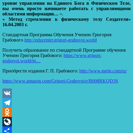
уровне управления на Единого Бога в Физическом Теле,
вы очень просто начинаете работать с управляющими
областями информации…
».
« Метод стремления к физическому телу Создателя»
16.04.2003 г.
Стандартная Программа Обучения Учению Григория
Грабового
http://educenter.grigori-grabovoi.world
Получить образование по стандартной Программе обучения
Учению Григория Грабового:
https://www.grigori-
grabovoi.world/in…
Приобрести издания Г. П. Грабового:
http://www.ggrig.com/ru/
https://www.amazon.com/Grigori-Grabovoi/e/B008RKQD3S
VK
Telegram
Odnoklassniki
LiveJournal