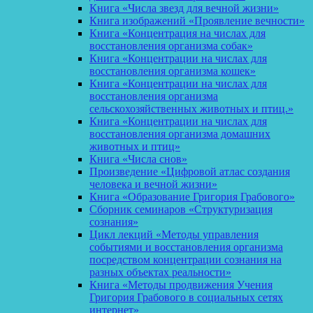
Книга «Числа звезд для вечной жизни»
Книга изображений «Проявление вечности»
Книга «Концентрация на числах для
восстановления организма собак»
Книга «Концентрации на числах для
восстановления организма кошек»
Книга «Концентрации на числах для
восстановления организма
сельскохозяйственных животных и птиц.»
Книга «Концентрации на числах для
восстановления организма домашних
животных и птиц»
Книга «Числа снов»
Произведение «Цифровой атлас создания
человека и вечной жизни»
Книга «Образование Григория Грабового»
Сборник семинаров «Структуризация
сознания»
Цикл лекций «Методы управления
событиями и восстановления организма
посредством концентрации сознания на
разных объектах реальности»
Книга «Методы продвижения Учения
Григория Грабового в социальных сетях
интернет»