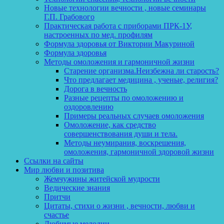
Новые технологии вечности , новые семинары
Г.П. Грабового
Практическая работа с приборами ПРК-1У,
настроенных по мед. профилям
Формула здоровья от Виктории Макуриной
Формула здоровья
Методы омоложения и гармоничной жизни
Старение организма.Неизбежна ли старость?
Что предлагает медицина , ученые, религия?
Дорога в вечность
Разные рецепты по омоложению и
оздоровлению
Примеры реальных случаев омоложения
Омоложение, как средство
совершенствования души и тела.
Методы неумирания, воскрешения,
омоложения, гармоничной здоровой жизни
Ссылки на сайты
Мир любви и позитива
Жемчужины житейской мудрости
Ведические знания
Притчи
Цитаты, стихи о жизни , вечности, любви и
счастье
Любимые мелодии