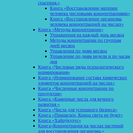
спасения.»
Книга «Восстановление материи
человека числовыми концентрациями»
Книга «Восстановление организма
человека концентрацией на числах»
Книга «Методы концентрации»
Упражнения на каждый день месяца
Методы концентрации по группам
дней месяца
Управления по дням месяца
Управление по дням недели и по часам
дня
Книга «Числовые ряды психологического
нормирования»
Книга «Нормирование состава химических
элементов концентрацией на числах»
Книга «Численные концентрации по
продуктам»
Книга «Каменные числа для вечного
развития «
Книга «Числа для успешного бизнеса»
Книга «Пришелец. Конца света не будет»
Книга «Хайрýкулус»
Книга»Концентрация на числах растений
для восстановления организма.»