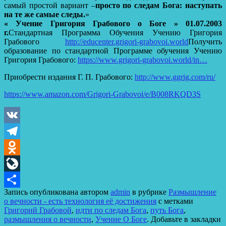
самый простой вариант –
просто по следам Бога: наступать
на те же самые следы.
»
« Учение Григория Грабового о Боге » 01.07.2003
г.
Стандартная Программа Обучения Учению Григория
Грабового
http://educenter.grigori-grabovoi.world
Получить
образование по стандартной Программе обучения Учению
Григория Грабового:
https://www.grigori-grabovoi.world/in…
Приобрести издания Г. П. Грабового:
http://www.ggrig.com/ru/
https://www.amazon.com/Grigori-Grabovoi/e/B008RKQD3S
VK
Telegram
Odnoklassniki
LiveJournal
Запись опубликована автором
admin
в рубрике
Размышление
Отправить
о вечности - есть технология её достижения
с метками
Григорий Грабовой
,
идти по следам Бога
,
путь Бога
,
размышления о вечности
,
Учение О Боге
. Добавьте в закладки