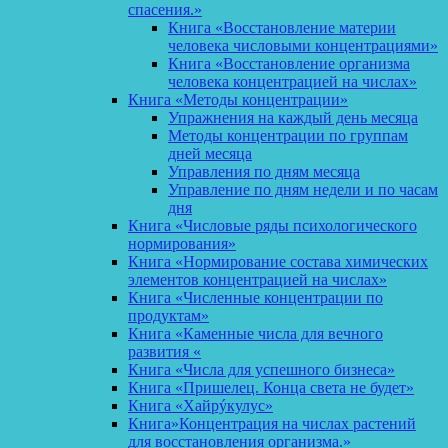
спасения.»
Книга «Восстановление материи
человека числовыми концентрациями»
Книга «Восстановление организма
человека концентрацией на числах»
Книга «Методы концентрации»
Упражнения на каждый день месяца
Методы концентрации по группам
дней месяца
Управления по дням месяца
Управление по дням недели и по часам
дня
Книга «Числовые ряды психологического
нормирования»
Книга «Нормирование состава химических
элементов концентрацией на числах»
Книга «Численные концентрации по
продуктам»
Книга «Каменные числа для вечного
развития «
Книга «Числа для успешного бизнеса»
Книга «Пришелец. Конца света не будет»
Книга «Хайрýкулус»
Книга»Концентрация на числах растений
для восстановления организма.»