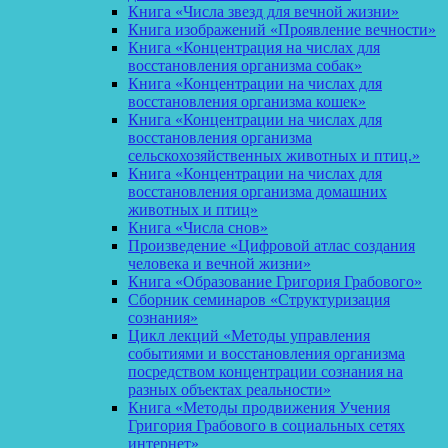
Книга «Числа звезд для вечной жизни»
Книга изображений «Проявление вечности»
Книга «Концентрация на числах для
восстановления организма собак»
Книга «Концентрации на числах для
восстановления организма кошек»
Книга «Концентрации на числах для
восстановления организма
сельскохозяйственных животных и птиц.»
Книга «Концентрации на числах для
восстановления организма домашних
животных и птиц»
Книга «Числа снов»
Произведение «Цифровой атлас создания
человека и вечной жизни»
Книга «Образование Григория Грабового»
Сборник семинаров «Структуризация
сознания»
Цикл лекций «Методы управления
событиями и восстановления организма
посредством концентрации сознания на
разных объектах реальности»
Книга «Методы продвижения Учения
Григория Грабового в социальных сетях
интернет»