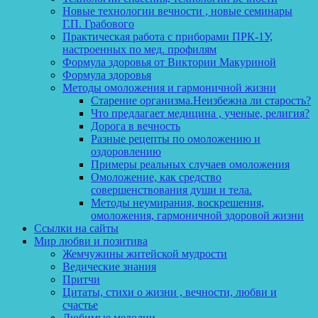
Новые технологии вечности , новые семинары
Г.П. Грабового
Практическая работа с приборами ПРК-1У,
настроенных по мед. профилям
Формула здоровья от Виктории Макуриной
Формула здоровья
Методы омоложения и гармоничной жизни
Старение организма.Неизбежна ли старость?
Что предлагает медицина , ученые, религия?
Дорога в вечность
Разные рецепты по омоложению и
оздоровлению
Примеры реальных случаев омоложения
Омоложение, как средство
совершенствования души и тела.
Методы неумирания, воскрешения,
омоложения, гармоничной здоровой жизни
Ссылки на сайты
Мир любви и позитива
Жемчужины житейской мудрости
Ведические знания
Притчи
Цитаты, стихи о жизни , вечности, любви и
счастье
Любимые мелодии