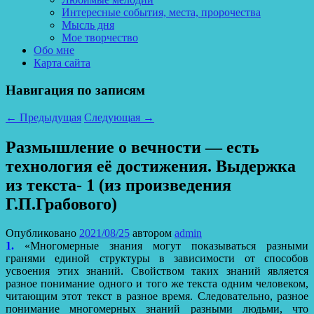
Интересные события, места, пророчества
Мысль дня
Мое творчество
Обо мне
Карта сайта
Навигация по записям
←
Предыдущая
Следующая
→
Размышление о вечности — есть
технология её достижения. Выдержка
из текста- 1 (из произведения
Г.П.Грабового)
Опубликовано
2021/08/25
автором
admin
1.
«Многомерные знания могут показываться разными
гранями единой структуры в зависимости от способов
усвоения этих знаний. Свойством таких знаний является
разное понимание одного и того же текста одним человеком,
читающим этот текст в разное время. Следовательно, разное
понимание многомерных знаний разными людьми, что