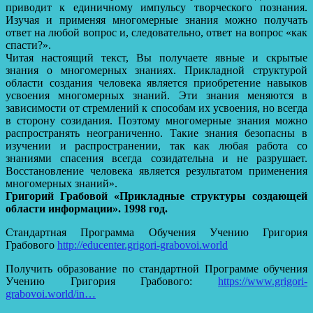
приводит к единичному импульсу творческого познания.
Изучая и применяя многомерные знания можно получать
ответ на любой вопрос и, следовательно, ответ на вопрос «как
спасти?».
Читая настоящий текст, Вы получаете явные и скрытые
знания о многомерных знаниях. Прикладной структурой
области создания человека является приобретение навыков
усвоения многомерных знаний. Эти знания меняются в
зависимости от стремлений к способам их усвоения, но всегда
в сторону созидания. Поэтому многомерные знания можно
распространять неограниченно. Такие знания безопасны в
изучении и распространении, так как любая работа со
знаниями спасения всегда созидательна и не разрушает.
Восстановление человека является результатом применения
многомерных знаний».
Григорий Грабовой «Прикладные структуры создающей
области информации». 1998 год.
Стандартная Программа Обучения Учению Григория
Грабового
http://educenter.grigori-grabovoi.world
Получить образование по стандартной Программе обучения
Учению Григория Грабового:
https://www.grigori-
grabovoi.world/in…