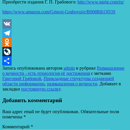
Приобрести издания Г. П. Грабового:
http://www.ggrig.com/ru/
https://www.amazon.com/Grigori-Grabovoi/e/B008RKQD3S
VK
Telegram
Odnoklassniki
LiveJournal
Запись опубликована автором
admin
в рубрике
Размышление
Отправить
о вечности - есть технология её достижения
с метками
Григорий Грабовой
,
Прикладные структуры создающей
области информации
,
размышления о вечности
. Добавьте в
закладки
постоянную ссылку
.
Добавить комментарий
Ваш адрес email не будет опубликован.
Обязательные поля
помечены
*
Комментарий
*