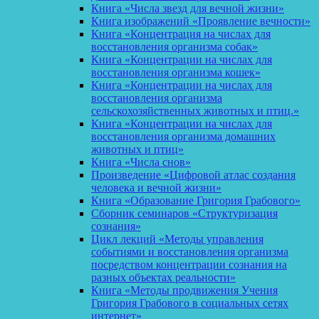
Книга «Числа звезд для вечной жизни»
Книга изображений «Проявление вечности»
Книга «Концентрация на числах для
восстановления организма собак»
Книга «Концентрации на числах для
восстановления организма кошек»
Книга «Концентрации на числах для
восстановления организма
сельскохозяйственных животных и птиц.»
Книга «Концентрации на числах для
восстановления организма домашних
животных и птиц»
Книга «Числа снов»
Произведение «Цифровой атлас создания
человека и вечной жизни»
Книга «Образование Григория Грабового»
Сборник семинаров «Структуризация
сознания»
Цикл лекций «Методы управления
событиями и восстановления организма
посредством концентрации сознания на
разных объектах реальности»
Книга «Методы продвижения Учения
Григория Грабового в социальных сетях
интернет»