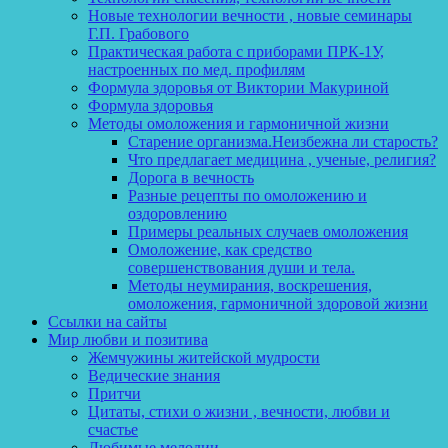
Новые технологии вечности , новые семинары
Г.П. Грабового
Практическая работа с приборами ПРК-1У,
настроенных по мед. профилям
Формула здоровья от Виктории Макуриной
Формула здоровья
Методы омоложения и гармоничной жизни
Старение организма.Неизбежна ли старость?
Что предлагает медицина , ученые, религия?
Дорога в вечность
Разные рецепты по омоложению и
оздоровлению
Примеры реальных случаев омоложения
Омоложение, как средство
совершенствования души и тела.
Методы неумирания, воскрешения,
омоложения, гармоничной здоровой жизни
Ссылки на сайты
Мир любви и позитива
Жемчужины житейской мудрости
Ведические знания
Притчи
Цитаты, стихи о жизни , вечности, любви и
счастье
Любимые мелодии