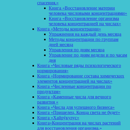
спасения.»
Книга «Восстановление материи
человека числовыми концентрациями»
Книга «Восстановление организма
человека концентрацией на числах»
Книга «Методы концентрации»
Упражнения на каждый день месяца
Методы концентрации по группам
дней месяца
Управления по дням месяца
Управление по дням недели и по часам
дня
Книга «Числовые ряды психологического
нормирования»
Книга «Нормирование состава химических
элементов концентрацией на числах»
Книга «Численные концентрации по
продуктам»
Книга «Каменные числа для вечного
развития «
Книга «Числа для успешного бизнеса»
Книга «Пришелец. Конца света не будет»
Книга «Хайрýкулус»
Книга»Концентрация на числах растений
для восстановления организма.»