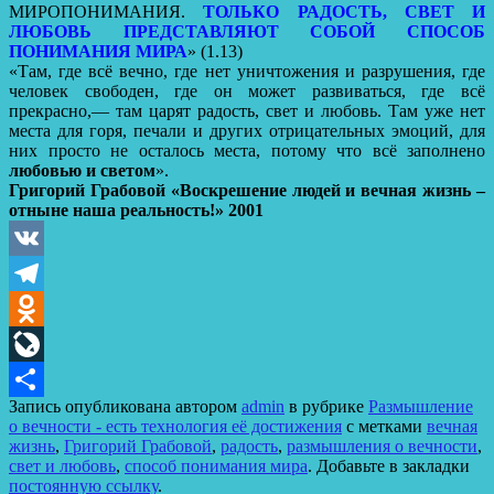
МИРОПОНИМАНИЯ.
ТОЛЬКО РАДОСТЬ, СВЕТ И
ЛЮБОВЬ
ПРЕДСТАВЛЯЮТ СОБОЙ СПОСОБ
ПОНИМАНИЯ МИРА
» (1.13)
«Там, где всё вечно, где нет уничтожения и разрушения, где
человек свободен, где он может развиваться, где всё
прекрасно,— там царят радость, свет и любовь. Там уже нет
места для горя, печали и других отрицательных эмоций, для
них просто не осталось места, потому что всё заполнено
любовью и светом
».
Григорий Грабовой «Воскрешение людей и вечная жизнь –
отныне наша реальность!» 2001
VK
Telegram
Odnoklassniki
LiveJournal
Запись опубликована автором
admin
в рубрике
Размышление
Отправить
о вечности - есть технология её достижения
с метками
вечная
жизнь
,
Григорий Грабовой
,
радость
,
размышления о вечности
,
свет и любовь
,
способ понимания мира
. Добавьте в закладки
постоянную ссылку
.