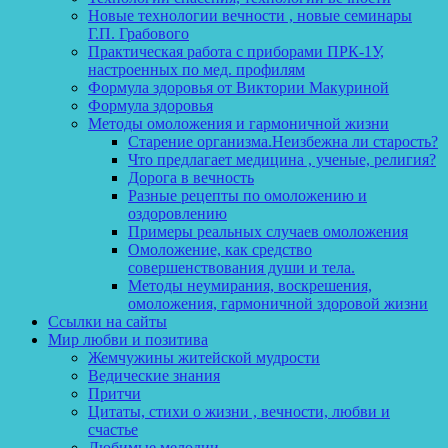
Новые технологии вечности , новые семинары
Г.П. Грабового
Практическая работа с приборами ПРК-1У,
настроенных по мед. профилям
Формула здоровья от Виктории Макуриной
Формула здоровья
Методы омоложения и гармоничной жизни
Старение организма.Неизбежна ли старость?
Что предлагает медицина , ученые, религия?
Дорога в вечность
Разные рецепты по омоложению и
оздоровлению
Примеры реальных случаев омоложения
Омоложение, как средство
совершенствования души и тела.
Методы неумирания, воскрешения,
омоложения, гармоничной здоровой жизни
Ссылки на сайты
Мир любви и позитива
Жемчужины житейской мудрости
Ведические знания
Притчи
Цитаты, стихи о жизни , вечности, любви и
счастье
Любимые мелодии