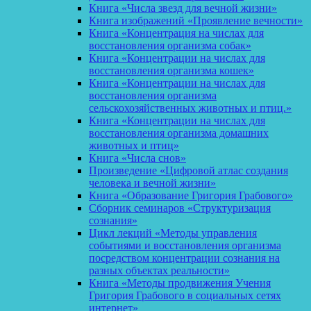
Книга «Числа звезд для вечной жизни»
Книга изображений «Проявление вечности»
Книга «Концентрация на числах для
восстановления организма собак»
Книга «Концентрации на числах для
восстановления организма кошек»
Книга «Концентрации на числах для
восстановления организма
сельскохозяйственных животных и птиц.»
Книга «Концентрации на числах для
восстановления организма домашних
животных и птиц»
Книга «Числа снов»
Произведение «Цифровой атлас создания
человека и вечной жизни»
Книга «Образование Григория Грабового»
Сборник семинаров «Структуризация
сознания»
Цикл лекций «Методы управления
событиями и восстановления организма
посредством концентрации сознания на
разных объектах реальности»
Книга «Методы продвижения Учения
Григория Грабового в социальных сетях
интернет»