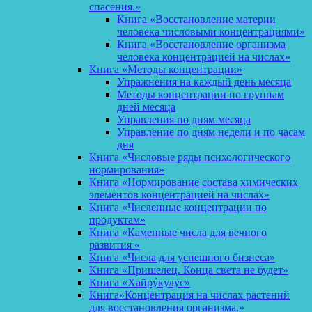
спасения.»
Книга «Восстановление материи
человека числовыми концентрациями»
Книга «Восстановление организма
человека концентрацией на числах»
Книга «Методы концентрации»
Упражнения на каждый день месяца
Методы концентрации по группам
дней месяца
Управления по дням месяца
Управление по дням недели и по часам
дня
Книга «Числовые ряды психологического
нормирования»
Книга «Нормирование состава химических
элементов концентрацией на числах»
Книга «Численные концентрации по
продуктам»
Книга «Каменные числа для вечного
развития «
Книга «Числа для успешного бизнеса»
Книга «Пришелец. Конца света не будет»
Книга «Хайрýкулус»
Книга»Концентрация на числах растений
для восстановления организма.»