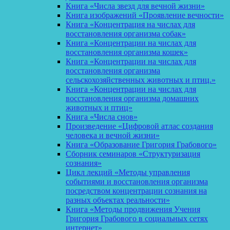
Книга «Числа звезд для вечной жизни»
Книга изображений «Проявление вечности»
Книга «Концентрация на числах для
восстановления организма собак»
Книга «Концентрации на числах для
восстановления организма кошек»
Книга «Концентрации на числах для
восстановления организма
сельскохозяйственных животных и птиц.»
Книга «Концентрации на числах для
восстановления организма домашних
животных и птиц»
Книга «Числа снов»
Произведение «Цифровой атлас создания
человека и вечной жизни»
Книга «Образование Григория Грабового»
Сборник семинаров «Структуризация
сознания»
Цикл лекций «Методы управления
событиями и восстановления организма
посредством концентрации сознания на
разных объектах реальности»
Книга «Методы продвижения Учения
Григория Грабового в социальных сетях
интернет»