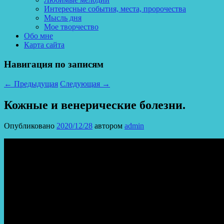
Интересные события, места, пророчества
Мысль дня
Мое творчество
Обо мне
Карта сайта
Навигация по записям
←
Предыдущая
Следующая
→
Кожные и венерические болезни.
Опубликовано
2020/12/28
автором
admin