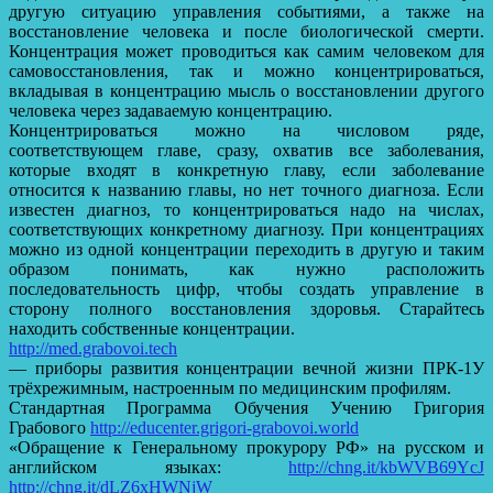
другую ситуацию управления событиями, а также на
восстановление человека и после биологической смерти.
Концентрация может проводиться как самим человеком для
самовосстановления, так и можно концентрироваться,
вкладывая в концентрацию мысль о восстановлении другого
человека через задаваемую концентрацию.
Концентрироваться можно на числовом ряде,
соответствующем главе, сразу, охватив все заболевания,
которые входят в конкретную главу, если заболевание
относится к названию главы, но нет точного диагноза. Если
известен диагноз, то концентрироваться надо на числах,
соответствующих конкретному диагнозу. При концентрациях
можно из одной концентрации переходить в другую и таким
образом понимать, как нужно расположить
последовательность цифр, чтобы создать управление в
сторону полного восстановления здоровья. Старайтесь
находить собственные концентрации.
http://med.grabovoi.tech
— приборы развития концентрации вечной жизни ПРК-1У
трёхрежимным, настроенным по медицинским профилям.
Стандартная Программа Обучения Учению Григория
Грабового
http://educenter.grigori-grabovoi.world
«Обращение к Генеральному прокурору РФ» на русском и
английском языках:
http://chng.it/kbWVB69YcJ
http://chng.it/dLZ6xHWNjW