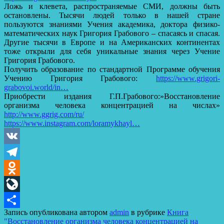
Ложь и клевета, распространяемые СМИ, должны быть
остановлены. Тысячи людей только в нашей стране
пользуются знаниями Учения академика, доктора физико-
математических наук Григория Грабового – спасаясь и спасая.
Другие тысячи в Европе и на Американских континентах
тоже открыли для себя уникальные знания через Учение
Григория Грабового.
Получить образование по стандартной Программе обучения
Учению Григория Грабового:
https://www.grigori-
grabovoi.world/in…
Приобрести издания Г.П.Грабового:»Восстановление
организма человека концентрацией на числах»
http://www.ggrig.com/ru/
https://www.instagram.com/loramykhayl…
VK
Telegram
Odnoklassniki
LiveJournal
Запись опубликована автором
admin
в рубрике
Книга
Отправить
"Восстановление организма человека концентрацией на