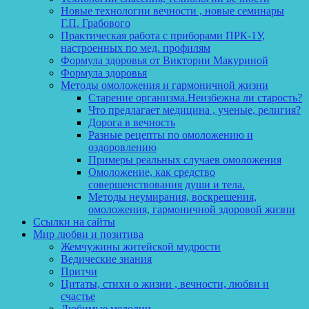
Новые технологии вечности , новые семинары
Г.П. Грабового
Практическая работа с приборами ПРК-1У,
настроенных по мед. профилям
Формула здоровья от Виктории Макуриной
Формула здоровья
Методы омоложения и гармоничной жизни
Старение организма.Неизбежна ли старость?
Что предлагает медицина , ученые, религия?
Дорога в вечность
Разные рецепты по омоложению и
оздоровлению
Примеры реальных случаев омоложения
Омоложение, как средство
совершенствования души и тела.
Методы неумирания, воскрешения,
омоложения, гармоничной здоровой жизни
Ссылки на сайты
Мир любви и позитива
Жемчужины житейской мудрости
Ведические знания
Притчи
Цитаты, стихи о жизни , вечности, любви и
счастье
Любимые мелодии