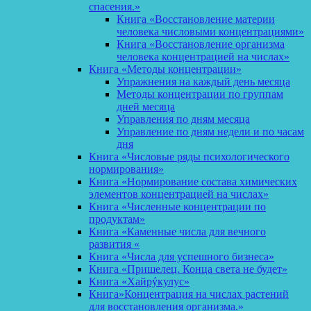
спасения.»
Книга «Восстановление материи
человека числовыми концентрациями»
Книга «Восстановление организма
человека концентрацией на числах»
Книга «Методы концентрации»
Упражнения на каждый день месяца
Методы концентрации по группам
дней месяца
Управления по дням месяца
Управление по дням недели и по часам
дня
Книга «Числовые ряды психологического
нормирования»
Книга «Нормирование состава химических
элементов концентрацией на числах»
Книга «Численные концентрации по
продуктам»
Книга «Каменные числа для вечного
развития «
Книга «Числа для успешного бизнеса»
Книга «Пришелец. Конца света не будет»
Книга «Хайрýкулус»
Книга»Концентрация на числах растений
для восстановления организма.»