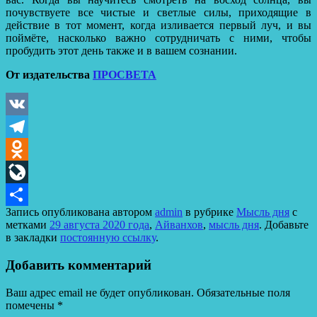
почувствуете все чистые и светлые силы, приходящие в
действие в тот момент, когда изливается первый луч, и вы
поймёте, насколько важно сотрудничать с ними, чтобы
пробудить этот день также и в вашем сознании.
От издательства
ПРОСВЕТА
VK
Telegram
Odnoklassniki
LiveJournal
Запись опубликована автором
admin
в рубрике
Мысль дня
с
Отправить
метками
29 августа 2020 года
,
Айванхов
,
мысль дня
. Добавьте
в закладки
постоянную ссылку
.
Добавить комментарий
Ваш адрес email не будет опубликован.
Обязательные поля
помечены
*