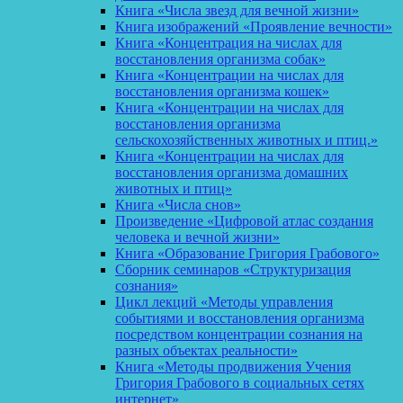
Книга «Числа звезд для вечной жизни»
Книга изображений «Проявление вечности»
Книга «Концентрация на числах для
восстановления организма собак»
Книга «Концентрации на числах для
восстановления организма кошек»
Книга «Концентрации на числах для
восстановления организма
сельскохозяйственных животных и птиц.»
Книга «Концентрации на числах для
восстановления организма домашних
животных и птиц»
Книга «Числа снов»
Произведение «Цифровой атлас создания
человека и вечной жизни»
Книга «Образование Григория Грабового»
Сборник семинаров «Структуризация
сознания»
Цикл лекций «Методы управления
событиями и восстановления организма
посредством концентрации сознания на
разных объектах реальности»
Книга «Методы продвижения Учения
Григория Грабового в социальных сетях
интернет»