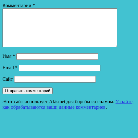
Комментарий
*
Имя
*
Email
*
Сайт
Этот сайт использует Akismet для борьбы со спамом.
Узнайте,
как обрабатываются ваши данные комментариев
.