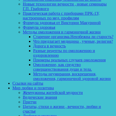
Новые технологии вечности , новые семинары
Г.П. Грабового
Практическая работа с приборами ПРК-1У,
настроенных по мед. профилям
Формула здоровья от Виктории Макуриной
Формула здоровья
Методы омоложения и гармоничной жизни
Старение организма.Неизбежна ли старость?
Что предлагает медицина , ученые, религия?
Дорога в вечность
Разные рецепты по омоложению и
оздоровлению
Примеры реальных случаев омоложения
Омоложение, как средство
совершенствования души и тела.
Методы неумирания, воскрешения,
омоложения, гармоничной здоровой жизни
Ссылки на сайты
Мир любви и позитива
Жемчужины житейской мудрости
Ведические знания
Притчи
Цитаты, стихи о жизни , вечности, любви и
счастье
Любимые мелодии