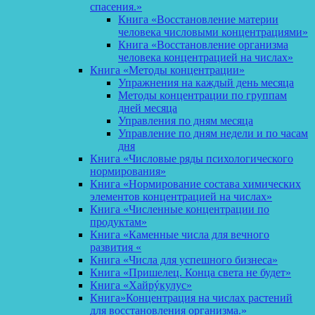
спасения.»
Книга «Восстановление материи
человека числовыми концентрациями»
Книга «Восстановление организма
человека концентрацией на числах»
Книга «Методы концентрации»
Упражнения на каждый день месяца
Методы концентрации по группам
дней месяца
Управления по дням месяца
Управление по дням недели и по часам
дня
Книга «Числовые ряды психологического
нормирования»
Книга «Нормирование состава химических
элементов концентрацией на числах»
Книга «Численные концентрации по
продуктам»
Книга «Каменные числа для вечного
развития «
Книга «Числа для успешного бизнеса»
Книга «Пришелец. Конца света не будет»
Книга «Хайрýкулус»
Книга»Концентрация на числах растений
для восстановления организма.»