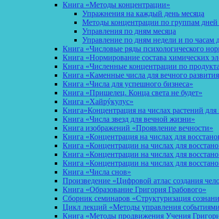
Книга «Методы концентрации»
Упражнения на каждый день месяца
Методы концентрации по группам дней
Управления по дням месяца
Управление по дням недели и по часам 
Книга «Числовые ряды психологического но
Книга «Нормирование состава химических эл
Книга «Численные концентрации по продукт
Книга «Каменные числа для вечного развития
Книга «Числа для успешного бизнеса»
Книга «Пришелец. Конца света не будет»
Книга «Хайрýкулус»
Книга»Концентрация на числах растений для 
Книга «Числа звезд для вечной жизни»
Книга изображений «Проявление вечности»
Книга «Концентрация на числах для восстано
Книга «Концентрации на числах для восстан
Книга «Концентрации на числах для восстано
Книга «Концентрации на числах для восстан
Книга «Числа снов»
Произведение «Цифровой атлас создания чел
Книга «Образование Григория Грабового»
Сборник семинаров «Структуризация сознан
Цикл лекций «Методы управления событиями 
Книга «Методы продвижения Учения Григория