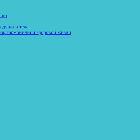
нию
 души и тела.
ия, гармоничной здоровой жизни