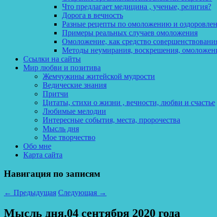
Что предлагает медицина , ученые, религия?
Дорога в вечность
Разные рецепты по омоложению и оздоровле
Примеры реальных случаев омоложения
Омоложение, как средство совершенствования
Методы неумирания, воскрешения, омоложен
Ссылки на сайты
Мир любви и позитива
Жемчужины житейской мудрости
Ведические знания
Притчи
Цитаты, стихи о жизни , вечности, любви и счастье
Любимые мелодии
Интересные события, места, пророчества
Мысль дня
Мое творчество
Обо мне
Карта сайта
Навигация по записям
←
Предыдущая
Следующая
→
Мысль дня.04 сентября 2020 года