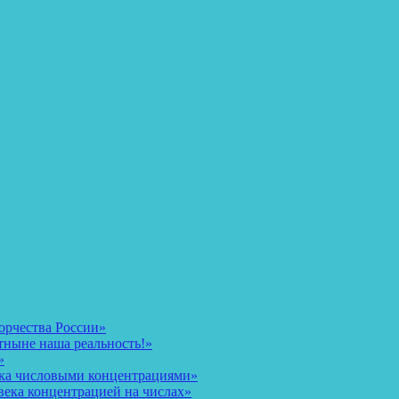
орчества России»
тныне наша реальность!»
»
ека числовыми концентрациями»
века концентрацией на числах»