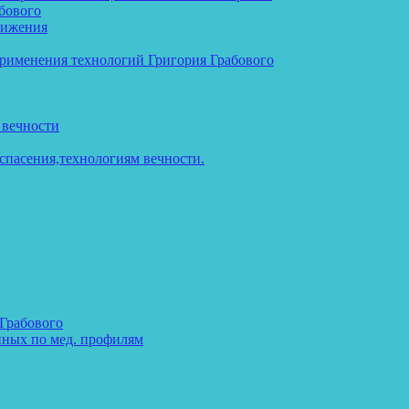
бового
тижения
применения технологий Григория Грабового
 вечности
спасения,технологиям вечности.
 Грабового
нных по мед. профилям