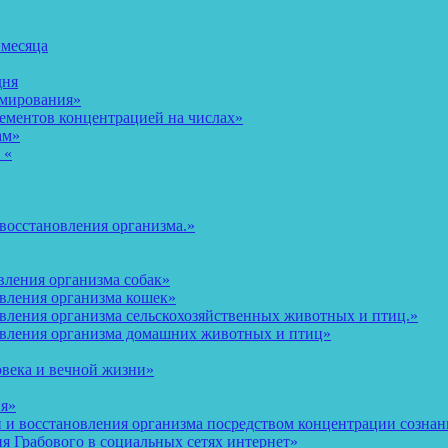
 месяца
дня
рмирования»
ементов концентрацией на числах»
ам»
 «
восстановления организма.»
вления организма собак»
овления организма кошек»
вления организма сельскохозяйственных животных и птиц.»
овления организма домашних животных и птиц»
овека и вечной жизни»
ия»
и восстановления организма посредством концентрации сознани
 Грабового в социальных сетях интернет»