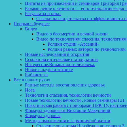
Цитаты из произведений и семинаров Григория Гра
Размышление о вечности — есть технология её дос
Результаты и опыт
Ссылки на свидетельства по эффективности 
Прорыв в будущее
Видео
Видео о бессмертии и вечной жизни
Видео по технологиям спасения, технологиям
Ролики студии «Арсений»
Ролики разных авторов по технологиям 
Новые исследования и открытия
Ссылки на интересные статьи, книги
Интересное.Возможности человека.
Новое в науке и технике
Библиотека
Все в наших руках
Разные методы восстановления здоровья
Йога
Технологии спасения, технологии вечности
Новые технологии вечности , новые семинары Г.П.
Практическая работа с приборами ПРК-1У, настрое
Формула здоровья от Виктории Макуриной
Формула здоровья
Методы омоложения и гармоничной жизни
Старение организма.Неизбежна ли старость?