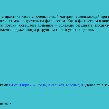
 эта практика касается очень тонкой материи, ускользающей пр
 которых можно достичь на физическом.
Как в физическом плане 
те потоки, освещаете сознание – однажды результаты проявят
аемся и даже иногда разрушаем то, что уже построили.
тками
04 сентября 2020 года
,
Айванхов
,
мысль дня
. Добавьте в з
ечены
*